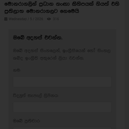
මොනරාගලින් ප්‍රධාන ගංඟා කිහිපයක් ගියත් එහි
ප්‍රතිලාභ මොනරාගලට නෙමෙයි
Wednesday / 5 / 2026
316
ඔබේ අදහස් එවන්න.
ඔබේ අදහස් සිංහලෙන්, ඉංග්‍රීසියෙන් හෝ සිංහල
ශබ්ද ඉංග්‍රීසි අකුරෙන් ලියා එවන්න.
නම:
විද්‍යුත් තැපැල් ලිපිනය:
ඔබේ ප‍්‍රතිචාර: