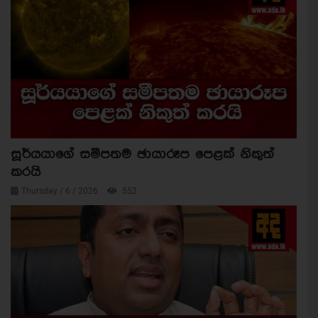
සූර්යයාගේ සමීපතම ඡායාරූප පෙළක් නිකුත්
කරයි
Thursday / 6 / 2026
552