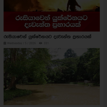
රුසියාවෙන් යුක්රේනයට දැවැන්ත ප්‍රහාරයක්
Wednesday / 5 / 2026
331