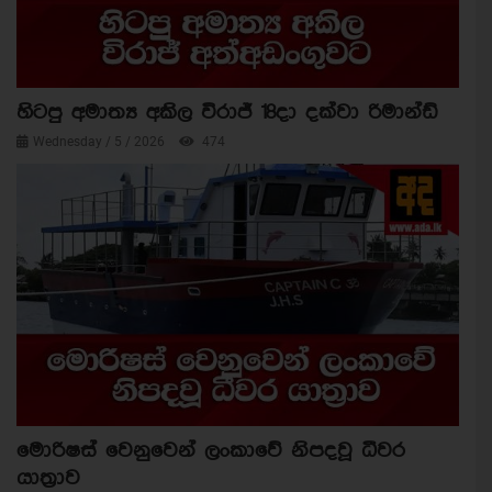
හිටපු අමාත්‍ය අකිල විරාජ් 18දා දක්වා රිමාන්ඩ්
Wednesday / 5 / 2026
474
මොරිෂස් වෙනුවෙන් ලංකාවේ නිපදවූ ධීවර
යාත්‍රාව