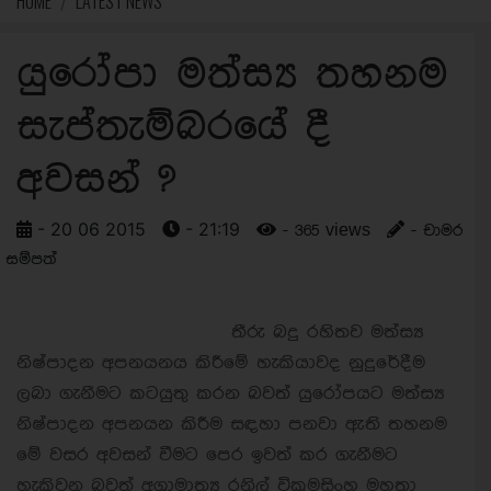
HOME
LATEST NEWS
යුරෝපා මත්ස්‍ය තහනම
සැප්තැම්බරයේ දී
අවසන් ?
- 20 06 2015
- 21:19
- 365 views
- චාමර
සම්පත්
තීරු බදු රහිතව මත්ස්‍ය
නිෂ්පාදන අපනයනය කිරීමේ හැකියාවද නුදුරේදීම
ලබා ගැනීමට කටයුතු කරන බවත් යුරෝපයට මත්ස්‍ය
නිෂ්පාදන අපනයන කිරීම සඳහා පනවා ඇති තහනම
මේ වසර අවසන් වීමට පෙර ඉවත් කර ගැනීමට
හැකිවන බවත් අග්‍රාමාත්‍ය රනිල් වික්‍රමසිංහ මහතා