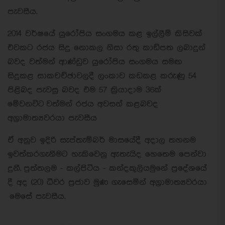
පැවසීය.
2014 වර්ෂයේ යුරෝපිය සංගමය කළ ඉල්ලීම් කිසිවක්
එවකට රජය සිදු නොකල නිසා රතු කාඩ්පත ලබාදුන්
බවද වත්මන් ආ‍‍ණ්ඩුව යුරෝපිය සංගමය සමඟ
සිදුකළ සාකචච්ඡාවලදී ලංකාව කඩකළ කරුණු 54
පිළිබද පැවසු බවද එම 57 ක්‍රියාදාම 36ක්
මේවනවිට වත්මන් රජය අවසන් කළබවද
අග්‍රාමාත්‍යවරයා පැවසීය
ඒ අනුව ඉදිරි සැප්තැම්බර් මාසයේදී අදාල තහනම
ඉවත්කරගැනීමට හැකිවෙනු ඇතැයිද හෙතෙම පෙන්වා
දුනී.
පුත්තලම - කල්පිටිය - කන්දකුලියමුනේ ප්‍රදේශයේ
දී අද (20) ධීවර ප්‍රජාව මුණ ගැසෙමින් අග්‍රාමාත්‍යවරයා
මෙසේ පැවසීය.