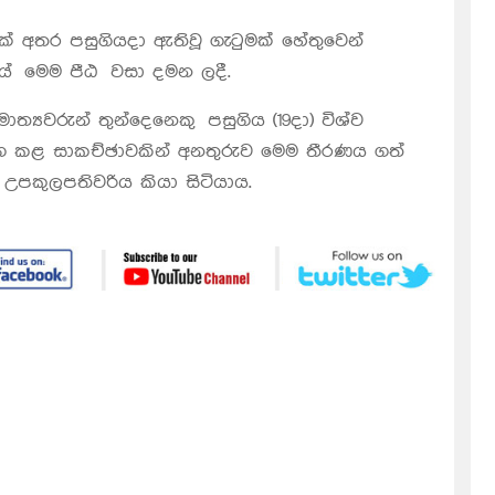
සක් අතර පසුගියදා ඇතිවූ ගැටුමක් හේතුවෙන්
ලයේ මෙම පීඨ වසා දමන ලදී.
්‍යවරුන් තුන්දෙනෙකු පසුගිය (19දා) විශ්ව
සමග කළ සාකච්ඡාවකින් අනතුරුව මෙම තීරණය ගත්
 උපකුලපතිවරිය කියා සිටියාය.