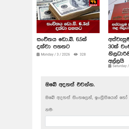
සංචිතය ඩො.බි. 6.5ක්
අස්වැසුම
දක්වා පහතට
30ක් ව
නිලධාරි
Monday / 3 / 2026
328
අල්ලයි
Saturday 
ඔබේ අදහස් එවන්න.
ඔබේ අදහස් සිංහලෙන්, ඉංග්‍රීසියෙන් හෝ 
නම: