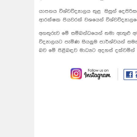
යාපනය විශ්වවිද්‍යාලය තුළ සිසුන් දෙපිරි
ආරක්ෂක පියවරක් වශයෙන් විශ්වවිද්‍යා
අනතුරුව මේ සම්බන්ධයෙන් තමා ඇතුළු අමාත
විද්‍යාලයට පැමිණ සියලුම පාර්ශ්වයන් 
බව මේ පිළිබඳව මාධ්‍යට අදහස් දක්වමින්