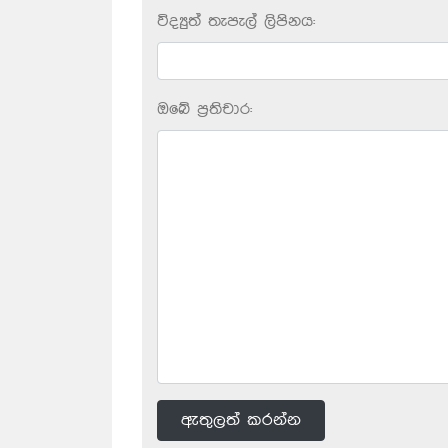
විද්‍යුත් තැපැල් ලිපිනය:
ඔබේ ප‍්‍රතිචාර:
ඇතුලත් කරන්න