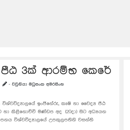
පීඨ 3ක් ආරම්භ කෙරේ
- වවුනියා මධුසංක අමරසිංහ
විශ්වවිද්‍යාලයේ ඉංජිනේරු, කෘෂි හා වෛද්‍ය පීඨ
ව හා කිළිනොච්චි මණ්ඩප අද (20දා) සිට අධ්‍යයන
පනය විශ්වවිද්‍යාලයේ උපකුලපතිනි වසන්ති