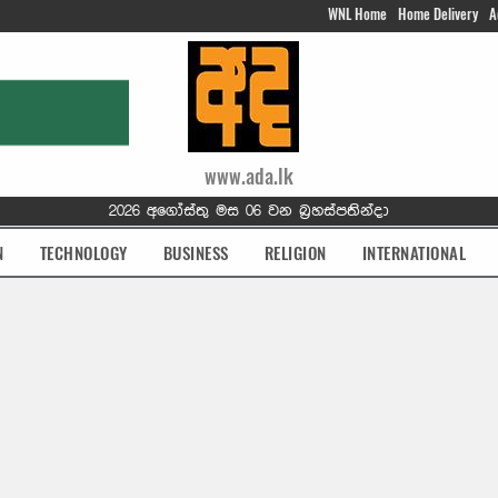
WNL Home
Home Delivery
A
www.ada.lk
2026 අගෝස්තු මස 06 වන බ්‍රහස්පතින්දා
N
TECHNOLOGY
BUSINESS
RELIGION
INTERNATIONAL