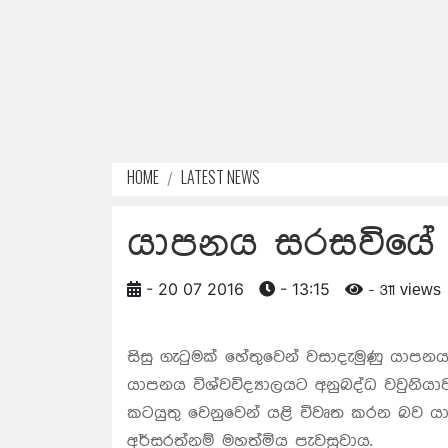
HOME
LATEST NEWS
යාපනය සරසවියේ 
- 20 07 2016
- 13:15
- 311 views
සිසු ගැටුමක් හේතුවෙන් වසාදැමුණු යාපනය 
යාපනය විශ්වවිද්‍යාලයට අනුබද්ධ වවුනියා
කටයුතු වෙනුවෙන් යළි විවෘත කරන බව යා
අර්සරත්නම් මහත්මිය පැවසුවාය.