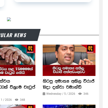
ULAR NEWS
සේවය
හිටපු අමාත්‍ය අකිල විරාජ්
0ක් විශ්‍රාම වැටුප්
18දා දක්වා රිමාන්ඩ්
Wednesday / 5 / 2026
346
/ 1 / 2026
348