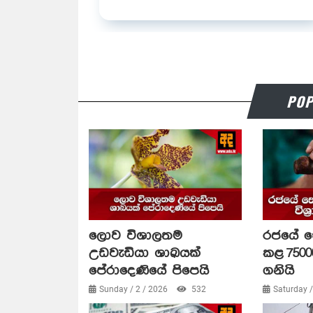
POP
ලොව විශාලතම
රජයේ 
උඩවැඩියා ශාඛයක්
කළ 75000
පේරාදෙණියේ පිපෙයි
ගනියි
Sunday / 2 / 2026
532
Saturday 