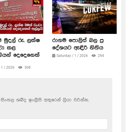
 මුදල් රු. ලක්ෂ
රාගම පොලිස් බල ප්‍ර
ංචා කළ
දේශයට ඇඳිරි නිතිය
නියන් දෙදෙනෙක්
Saturday / 1 / 2026
294
/ 1 / 2026
308
සිංහල ශබ්ද ඉංග්‍රීසි අකුරෙන් ලියා එවන්න.