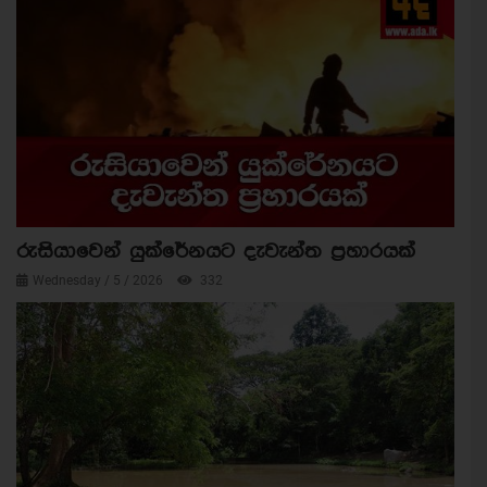
රුසියාවෙන් යුක්රේනයට දැවැන්ත ප්‍රහාරයක්
Wednesday / 5 / 2026
332