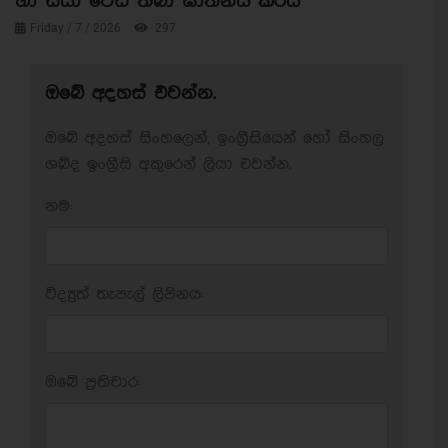
හා සීයා වෙඩි තබා ඝාතනය කරයි
Friday / 7 / 2026
297
ඔබේ අදහස් එවන්න.
ඔබේ අදහස් සිංහලෙන්, ඉංග්‍රීසියෙන් හෝ සිංහල
ශබ්ද ඉංග්‍රීසි අකුරෙන් ලියා එවන්න.
නම:
විද්‍යුත් තැපැල් ලිපිනය:
ඔබේ ප‍්‍රතිචාර: