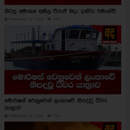
හිටපු අමාත්‍ය අකිල විරාජ් 18දා දක්වා රිමාන්ඩ්
Wednesday / 5 / 2026
474
මොරිෂස් වෙනුවෙන් ලංකාවේ නිපදවූ ධීවර
යාත්‍රාව
Wednesday / 5 / 2026
366