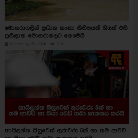
මොනරාගලින් ප්‍රධාන ගංඟා කිහිපයක් ගියත් එහි
ප්‍රතිලාභ මොනරාගලට නෙමෙයි
Wednesday / 5 / 2026
319
තායිලන්ත සිසුවෙක් ගුරුවරු 5ක් හා තම ආච්චි