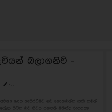
ියන් බලාගනිවි -
- . .
්ට අවශ්‍ය ලෙස හැසිරවීමට ඉඩ නොතබන්න යැයි තමන්
ඉල්ලා සිටින බව හිටපු ජනපති මහින්ද රාජපක්‍ෂ