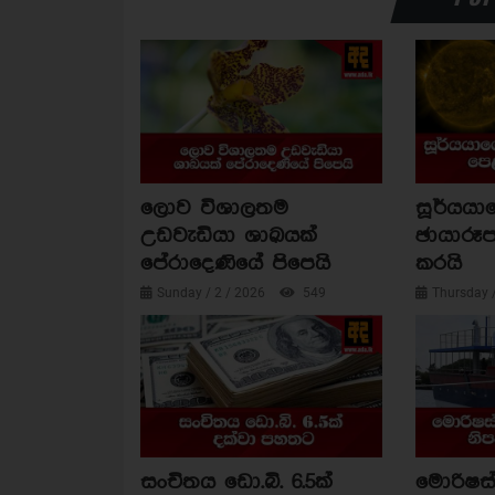
ලොව විශාලතම
සූර්යය
උඩවැඩියා ශාඛයක්
ඡායාරූප
පේරාදෙණියේ පිපෙයි
කරයි
Sunday / 2 / 2026
549
Thursday 
සංචිතය ඩො.බි. 6.5ක්
මොරිෂස්