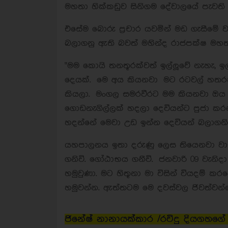
මහතා හික්කඩුව සිනිගම දේවාලයේ පැවති 
එසේම බොරු ප්‍රචාර යවමින් මඩ ගැසීමේ ව
බලාගනු ඇති බවත් මහින්ද රාජපක්ෂ මහත
"මම කොයි තනතූරක්වත් ඉල්ලූවේ නැහැ, ඉ
දෙයක්. මෙ අය කියනවා මට රටවල් හතරක 
කියලා. මංගල සමරවීරට මම කියනවා ඔය
ගොඩනැගිල්ලක් හදලා දෙවියන්ට පුජා ක
හදන්නේ මෙවා උඩ ඉන්න දෙවියන් බලාගනිව
යහපාලනය ඉතා දරුණු ලෙස තියෙනවා වාස් 
ගනිවි. ගෝඨාභය ගනීවි. ජනවාරි 09 වැනිද
හමුවුණා. මට හිතූනා මා විසින් වියදම්
හමුවන්න. ඇත්තටම මෙ දවස්වල ජිවත්වන්
ජි
නේෂ් නානායක්කාර /රවිදු දියගහගේ /රවින්