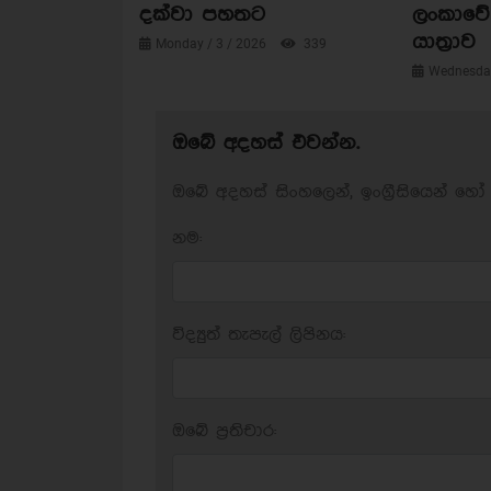
දක්වා පහතට
ලංකාවේ 
යාත්‍රාව
Monday / 3 / 2026
339
Wednesday
ඔබේ අදහස් එවන්න.
ඔබේ අදහස් සිංහලෙන්, ඉංග්‍රීසියෙන් හෝ 
නම:
විද්‍යුත් තැපැල් ලිපිනය:
ඔබේ ප‍්‍රතිචාර: