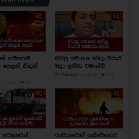
ාගේ සමීපතම
හිටපු අමාත්‍ය අකිල විරාජ්
 පෙළක් නිකුත්
18දා දක්වා රිමාන්ඩ්
Wednesday / 5 / 2026
455
/ 6 / 2026
481
 වෙනුවෙන්
රුසියාවෙන් යුක්රේනයට