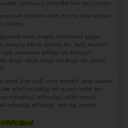
ආගමික උත්සවයකට එක්වෙමින් ඊයේ (10දා) පැවසිය.
්‍යාපාරයක් දියත්කරන බවත්, එය උඩ සිටින දෙවියන්
ා පැවැසීය.
ල්ලන්නෙත් නැහැ, තනතූරු ජනතාවගෙන් ඉල්ලන
බැංකුවල බිලියන (ඩොලර්) 18ක සල්ලි තියෙනවා
 සල්ලි හොයාගෙන ඇවිල්ලා මෙ දේවාලයට
රන්න කියලා. බොරු කියලා පච කියලා මඩ ගහන්න
ි.
(සජින් වාස්) ගනිවි. තවත් සතියකින් තවත් කෙනෙක්
ා ගිණි අව්වේ පොළිම්වල සිට ජනතාව ඇවිත් මාව
 කරගෙන පන්සල්වලට දේවාලවලට ඇවිත් ජනතාව
නේ පන්සලවල දේවාලවල." යැයි ඔහු පැවැසීය.
ද්‍ර ශි‍්‍රලාල්