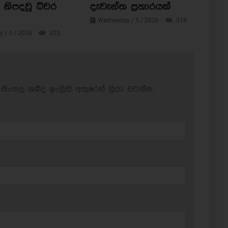
නිපදවූ ධීවර
දැවැන්ත ප්‍රහාරයක්
Wednesday / 5 / 2026
318
 / 5 / 2026
323
සිංහල ශබ්ද ඉංග්‍රීසි අකුරෙන් ලියා එවන්න.