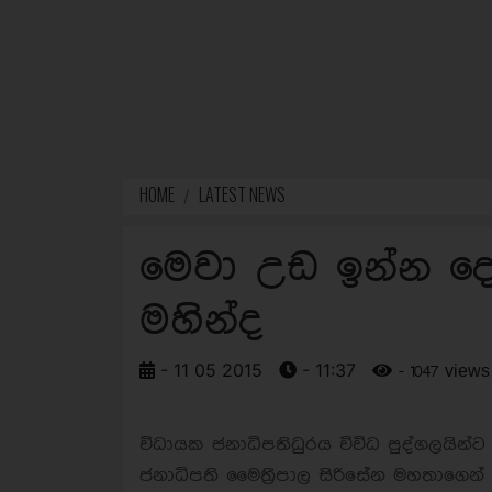
HOME
LATEST NEWS
මෙවා උඩ ඉන්න දෙව
මහින්ද
- 11 05 2015
- 11:37
- 1047 views
විධායක ජනාධිපතිධුරය විවිධ පුද්ගලයින
ජනාධිපති මෛත්‍රීපාල සිරිසේන මහතාගෙන් 