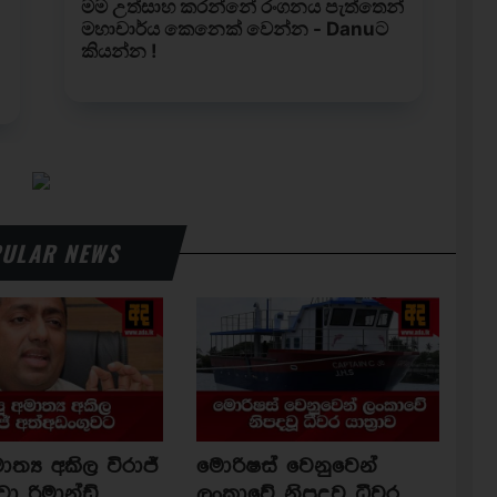
ULAR NEWS
ාත්‍ය අකිල විරාජ්
මොරිෂස් වෙනුවෙන්
වා රිමාන්ඩ්
ලංකාවේ නිපදවූ ධීවර