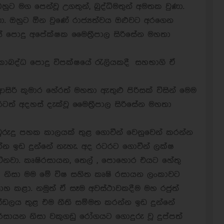
ට මග පෙන්වූ උගතුන්, බුද්ධිමතුන් අමතක වුණා.
. ඔහුට ඕන වුණේ රාජ්‍යත්වය ඔළුවට අරගෙන
යේ පොදු අපේක්ෂක මෛත්‍රීපාල සිරිසේන මහතා
ඒකාබද්ධ පොදු විපක්ෂයේ රැලියකදී සහභාගි ඒ
සිරි කුමාර හේරත් මහතා ඇතුළු පිරිසක් විසින් මෙම
රටත් අදහස් දැක්වූ මෛත්‍රීපාල සිරිසේන මහතා
වුරුදු පහක කාලයක් තුළ ගොවීන් වෙනුවෙන් කරන්න
රන්න ඉඩ දුන්නේ නැහැ. අද රටරට ගොවීන් ලක්ෂ
ටිනවා. කෘෂිරසායන, තෙල් , පොහොර එයට හේතු
 නිසා මම මේ විෂ සහිත කෘෂි රසායන ලංකාවට
සාහ කළා. නමුත් ඒ සෑම අවස්ථාවකදීම මහ රජුත්
ණ්ඩලය තුළ එම නීති සම්මත කරන්න ඉඩ දුන්නේ
රසායන නිසා වකුගඩු රෝගයට ගොදුරු වූ දුප්පත්