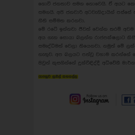
ගොවි ජනතාව සමග නොවෙයි. ඒ අයට කෝට
සමගයි. අපි ජනවාරි අටවැනිදායින් පස්ස
නීති සම්මත කරනවා.
මේ රටේ ඉන්නවා ජීවත් වෙන්න තරම් අවම
අය ගැන සොයා බලන්න රාජපක්ෂලාට කිසිම
සමෘද්ධිමත් වෙලා තියෙනවා. නමුත් මේ ලක
නැතුව. අප බලයට පත්වූ වහාම කරන්නේ 
ඔවුන් කුසගින්නේ දුක්විඳිද්දී අධිවේගී මා
යාපහුව සුනිල් කහගල්ල