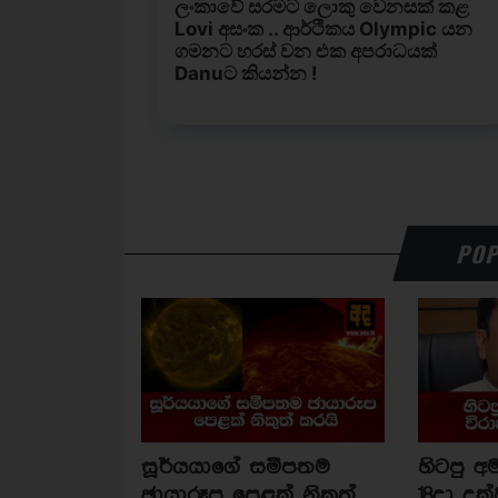
POP
සූර්යයාගේ සමීපතම
හිටපු අම
ඡායාරූප පෙළක් නිකුත්
18දා දක්