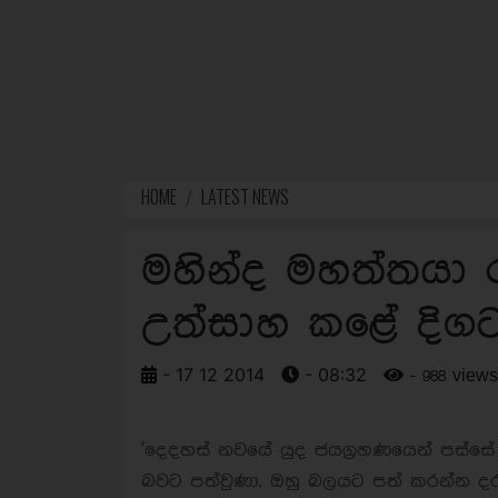
HOME
LATEST NEWS
මහින්ද මහත්තයා 
උත්සාහ කළේ දිගට
- 17 12 2014
- 08:32
- 988 views
'දෙදහස් නවයේ යුද ජයග්‍රහණයෙන් පස්සේ
බවට පත්වුණා. ඔහු බලයට පත් කරන්න දරද