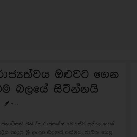
රාජ්‍යත්වය ඔළුවට ගෙන
ම බලයේ සිටින්නයි
- . .
 ජනාධිපති මහින්ද රාජපක්ෂ වෙනස්ම පුද්ගලයෙක්
ිය ඇදපු ශ්‍රී ලංකා නිදහස් පක්ෂය, ජාතික හෙළ