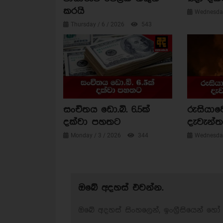
කරයි
Wednesday
Thursday / 6 / 2026
543
සංචිතය ඩො.බි. 6.5ක්
රුසියාව
දක්වා පහතට
දැවැන්ත 
Monday / 3 / 2026
344
Wednesday
ඔබේ අදහස් එවන්න.
ඔබේ අදහස් සිංහලෙන්, ඉංග්‍රීසියෙන් හෝ 