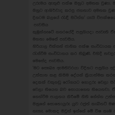
උරුමය ඇතුළු පක්ෂ ඔහුට අමතක වුණා. ඔහු
ඔහුට ආශිර්වාද කරපු ජනතාව අමතක වුණා
දිගටම බලයේ රැඳී සිටින්න' යැයි විපක්ෂ
පැවසීය
කුඹුක්ගැටේ නගරයේදී පසුගියදා පැවැති 
මහතා මෙසේ පැවසීය.
හිරියාල එක්සත් ජාතික පක්ෂ සංවිධායක ආ
රැස්වීම සංවිධානය කර තිබුණි. එහිදී තවදු
මෙසේද පැවසීය.
'මට සෞඛ්‍ය ඇමතිවරයා විදිහට පසුගිය අ
උත්සාහ කළ කිසිම දේයක් ක්‍රියාත්මක ක
දෙකක් වකුගඩු රෝගයට ගොදුරු වෙලා සි
වෙලා තියෙන බව සොයාගෙන තියෙනවා. ඒ
ගෙන්වීම පාලනය කිරීමේ නීති ගේන්න උත්
ඔහුගේ සොහොයුරු යුව රජුත් කැබිනට් ම
නැහැ. මොකද ඔවුන් ඉන්නේ මේ විෂ කෘෂි 