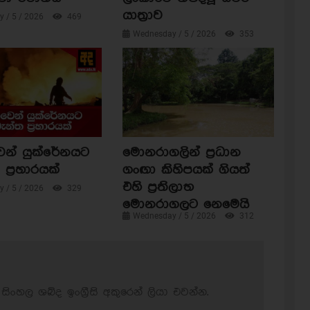
යාත්‍රාව
 / 5 / 2026
469
Wednesday / 5 / 2026
353
ෙන් යුක්රේනයට
මොනරාගලින් ප්‍රධාන
ප්‍රහාරයක්
ගංඟා කිහිපයක් ගියත්
එහි ප්‍රතිලාභ
 / 5 / 2026
329
මොනරාගලට නෙමෙයි
Wednesday / 5 / 2026
312
සිංහල ශබ්ද ඉංග්‍රීසි අකුරෙන් ලියා එවන්න.