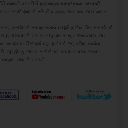
ි ගණන් කොමිස් ලබාදෙන බහුජාතික සමාගම්
ේ හදන ආණ්ඩුවෙන් මේ විෂ කෘෂි රසායන සීමා කරන
 ආදායමක්වත් නොලැබෙන පවුල් ලක්ෂ විසි හතක්. ඒ
 වුවමනාවක් නෑ. රට දියුණු වෙලා තියෙනවා. රට
්ෂ සංඛ්‍යාත මිනිසුන් අද ඉන්නේ එදාවේල කන්න
මේ පවුල්වල ජීවන තත්ත්වය ගොඩනංවන එකයි.
ර්ග හදලා වැඩක් නැහැ'.