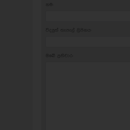
නම:
විද්‍යුත් තැපැල් ලිපිනය:
ඔබේ ප‍්‍රතිචාර: