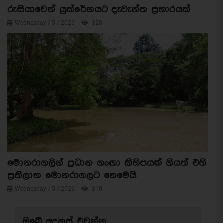
රුසියාවෙන් යුක්රේනයට දැවැන්ත ප්‍රහාරයක්
Wednesday / 5 / 2026
328
මොනරාගලින් ප්‍රධාන ගංඟා කිහිපයක් ගියත් එහි
ප්‍රතිලාභ මොනරාගලට නෙමෙයි
Wednesday / 5 / 2026
310
ඔබේ අදහස් එවන්න.