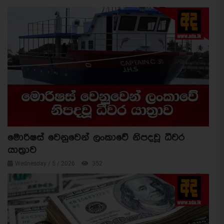
මොරිෂස් වෙනුවෙන් ලංකාවේ නිපදවූ ධීවර
යාත්‍රාව
Wednesday / 5 / 2026
352