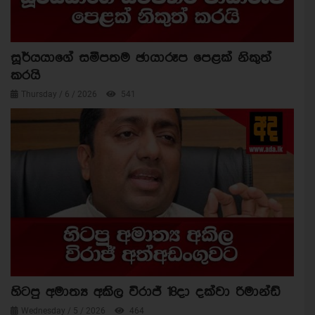
සූර්යයාගේ සමීපතම ඡායාරූප පෙළක් නිකුත්
කරයි
Thursday / 6 / 2026
541
හිටපු අමාත්‍ය අකිල විරාජ් 18දා දක්වා රිමාන්ඩ්
Wednesday / 5 / 2026
464