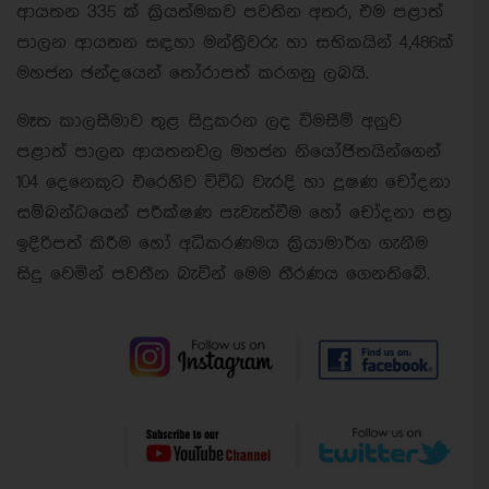
ආයතන 335 ක් ක්‍රියත්මකව පවතින අතර, එම පළාත්
පාලන ආයතන සඳහා මන්ත්‍රීවරු හා සභිකයින් 4,486ක්
මහජන ඡන්දයෙන් තෝරාපත් කරගනු ලබයි.
මෑත කාලසීමාව තුළ සිදුකරන ලද විමසීම් අනුව
පළාත් පාලන ආයතනවල මහජන නියෝජිතයින්ගෙන්
104 දෙනෙකුට එරෙහිව විවිධ වැරදි හා දූෂණ චෝදනා
සම්බන්ධයෙන් පරීක්ෂණ පැවැත්වීම හෝ චෝදනා පත්‍ර
ඉදිරිපත් කිරීම හෝ අධිකරණමය ක්‍රියාමාර්ග ගැනීම
සිදු වෙමින් පවතීන බැවින් මෙම තීරණය ගෙනතිබේ.