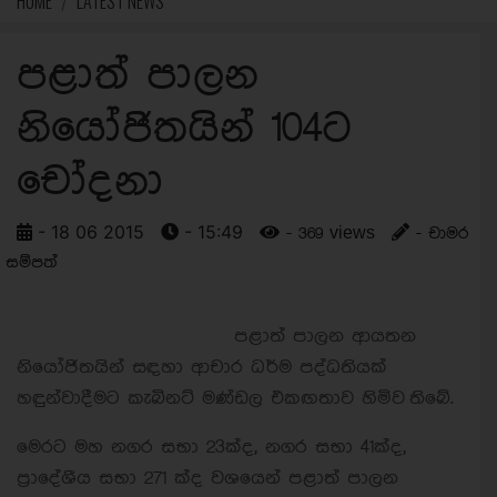
HOME
LATEST NEWS
පළාත් පාලන
නියෝජිතයින් 104ට
චෝදනා
- 18 06 2015
- 15:49
- 369 views
- චාමර
සම්පත්
පළාත් පාලන ආයතන
නියෝජිතයින් සඳහා ආචාර ධර්ම පද්ධතියක්
හඳුන්වාදීමට කැබිනට් මණ්ඩල එකඟතාව හිමිව තිබේ.
මෙරට මහ නගර සභා 23ක්ද, නගර සභා 41ක්ද,
ප්‍රාදේශීය සභා 271 ක්ද වශයෙන් පළාත් පාලන