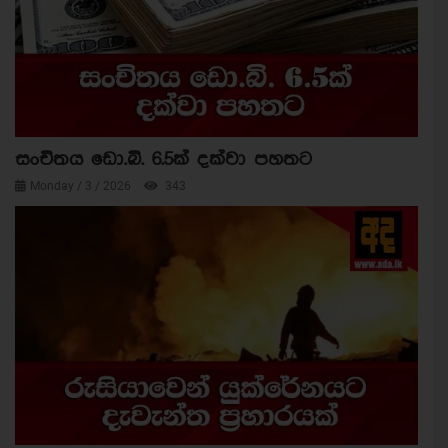
සංචිතය ඩො.බි. 6.5ක් දක්වා පහතට
Monday / 3 / 2026
343