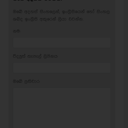
ඔබේ අදහස් සිංහලෙන්, ඉංග්‍රීසියෙන් හෝ සිංහල
ශබ්ද ඉංග්‍රීසි අකුරෙන් ලියා එවන්න.
නම:
විද්‍යුත් තැපැල් ලිපිනය:
ඔබේ ප‍්‍රතිචාර: