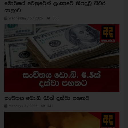
මොරිෂස් වෙනුවෙන් ලංකාවේ නිපදවූ ධීවර
යාත්‍රාව
Wednesday / 5 / 2026
350
සංචිතය ඩො.බි. 6.5ක් දක්වා පහතට
Monday / 3 / 2026
341