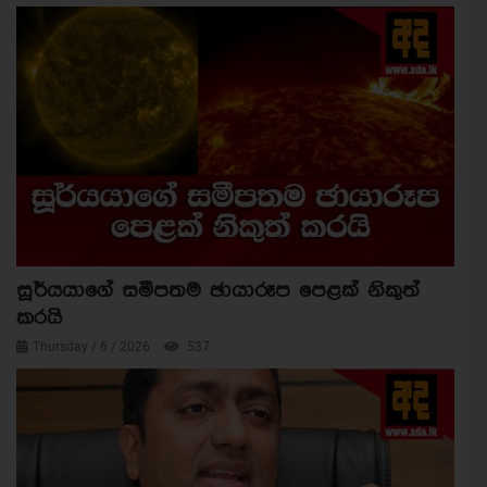
සූර්යයාගේ සමීපතම ඡායාරූප පෙළක් නිකුත්
කරයි
Thursday / 6 / 2026
537