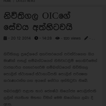
HOME
LATEST NEWS
නිවිතිගල OICගේ
සේවය අත්හිටවයි
- 20 12 2014
- 14:28
- 1220 views
- . .
නිවිතිගල ප‍්‍රදේශයේ අනවසරයෙන් පවත්වාගෙන ගිය
මැණික් පතල් සම්බන්ධයෙන් නිසි
වැටලිම් නොකිරිමෙන්
රාජකාරිය පැහැරහැරිම සම්බන්ධයෙන් නිවිතිගල
පොලිස් ස්ථානයේ
ස්ථානාධිපති පොලිස් පරික්‍ෂක
කරුණාරත්න යන අයගේ සේවය අත්හිටුවා තිබේ.
සබරගමුව පළාත භාර ජ්‍යෙෂ්
ඨ නියෝජ්‍ය පොලිස්පති
ලලිත් ජයසිංහ මහතා විසින් මෙම නියෝගය ලබා දි
ඇත.