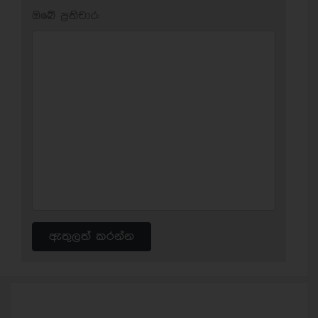
ඔබේ ප‍්‍රතිචාර:
ඇතුලත් කරන්න