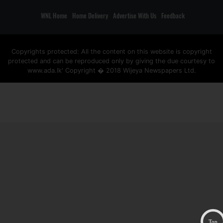
WNL Home
Home Delivery
Advertise With Us
Feedback
Copyrights protected: All the content on this website is copyright
protected and can be reproduced only by giving the due courtesy to
www.ada.lk' Copyright � 2018 Wijeya Newspapers Ltd.
ad space
Top