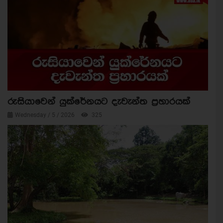
රුසියාවෙන් යුක්රේනයට දැවැන්ත ප්‍රහාරයක්
Wednesday / 5 / 2026
325