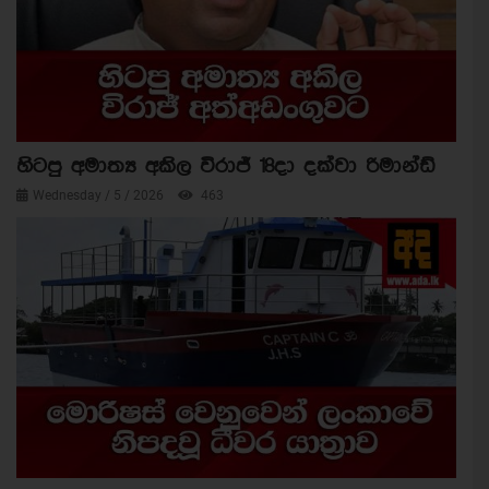
හිටපු අමාත්‍ය අකිල විරාජ් 18දා දක්වා රිමාන්ඩ්
Wednesday / 5 / 2026
463