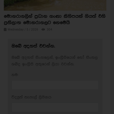
මොනරාගලින් ප්‍රධාන ගංඟා කිහිපයක් ගියත් එහි
ප්‍රතිලාභ මොනරාගලට නෙමෙයි
Wednesday / 5 / 2026
304
ඔබේ අදහස් එවන්න.
ඔබේ අදහස් සිංහලෙන්, ඉංග්‍රීසියෙන් හෝ සිංහල
ශබ්ද ඉංග්‍රීසි අකුරෙන් ලියා එවන්න.
නම:
විද්‍යුත් තැපැල් ලිපිනය: