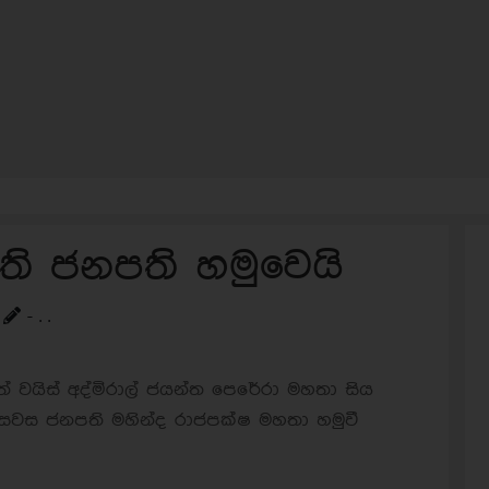
ති ජනපති හමුවෙයි
- . .
 වයිස් අද්මිරාල් ජයන්ත පෙරේරා මහතා සිය
) සවස ජනපති මහින්ද රාජපක්ෂ මහතා හමුවී