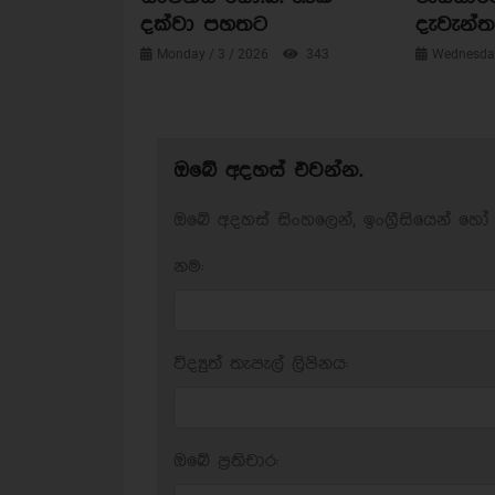
දක්වා පහතට
දැවැන්ත 
Monday / 3 / 2026
343
Wednesday
ඔබේ අදහස් එවන්න.
ඔබේ අදහස් සිංහලෙන්, ඉංග්‍රීසියෙන් හෝ 
නම:
විද්‍යුත් තැපැල් ලිපිනය:
ඔබේ ප‍්‍රතිචාර: