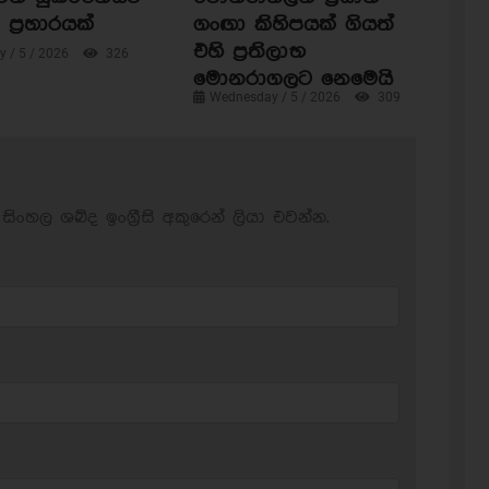
ප්‍රහාරයක්
ගංඟා කිහිපයක් ගියත්
එහි ප්‍රතිලාභ
 / 5 / 2026
326
මොනරාගලට නෙමෙයි
Wednesday / 5 / 2026
309
සිංහල ශබ්ද ඉංග්‍රීසි අකුරෙන් ලියා එවන්න.