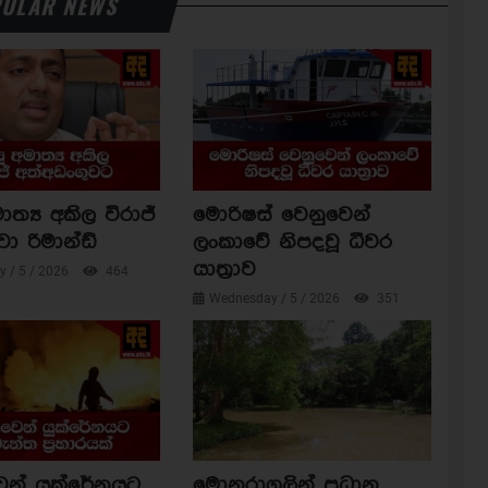
ULAR NEWS
ාත්‍ය අකිල විරාජ්
මොරිෂස් වෙනුවෙන්
වා රිමාන්ඩ්
ලංකාවේ නිපදවූ ධීවර
යාත්‍රාව
 / 5 / 2026
464
Wednesday / 5 / 2026
351
ෙන් යුක්රේනයට
මොනරාගලින් ප්‍රධාන