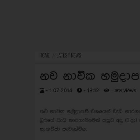
HOME
LATEST NEWS
නව නාවික හමුදාප
- 1 07 2014
- 18:12
- 398 views
නව නාවික හමුදාපති වශයෙන් වැඩ භාරගත්
ධුරයේ වැඩ භාරගැනීමෙන් පසුව අද (01දා
සාකච්ඡා පැවැත්විය.