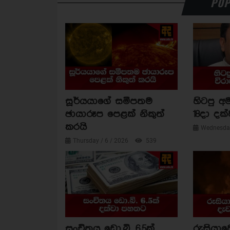
POP
සූර්යයාගේ සමීපතම
හිටපු අම
ඡායාරූප පෙළක් නිකුත්
18දා දක්
කරයි
Wednesday
Thursday / 6 / 2026
539
සංචිතය ඩො.බි. 6.5ක්
රුසියාව