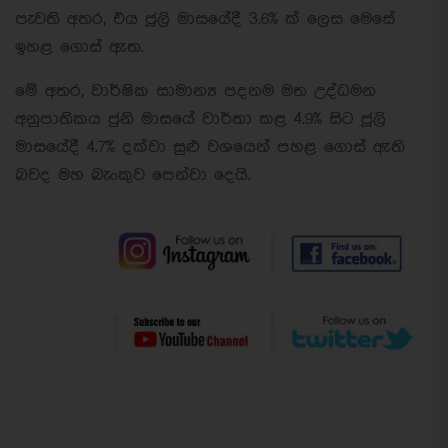
පැවති අතර, එය ජූලි මාසයේදී 3.6% ක් ලෙස මෙසේ
ඉහළ ගොස් ඇත.
මේ අතර, වාර්ෂික සාමාන්‍ය පදනම මත උද්ධමන
අනුපාතිකය ජුනි මාසයේ වාර්තා කළ 4.9% සිට ජූලි
මාසයේදී 4.7% දක්වා සුළු වශයෙන් පහළ ගොස් ඇති
බවද මහ බැංකුව පෙන්වා දෙයි.