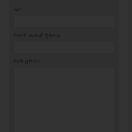
නම:
විද්‍යුත් තැපැල් ලිපිනය:
ඔබේ ප‍්‍රතිචාර: