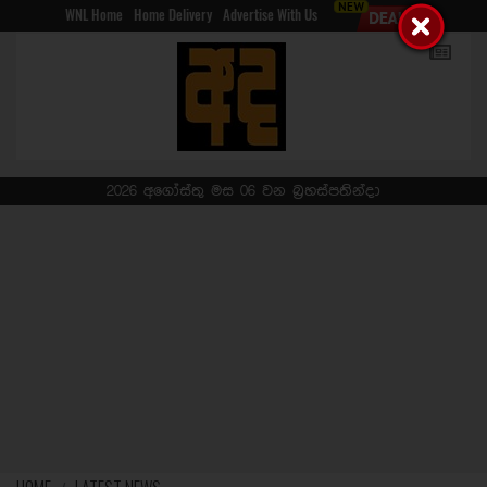
WNL Home
Home Delivery
Advertise With Us
2026 අගෝස්තු මස 06 වන බ්‍රහස්පතින්දා