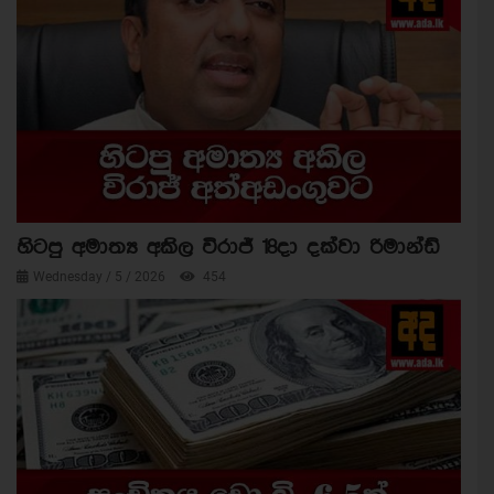
හිටපු අමාත්‍ය අකිල විරාජ් 18දා දක්වා රිමාන්ඩ්
Wednesday / 5 / 2026
454