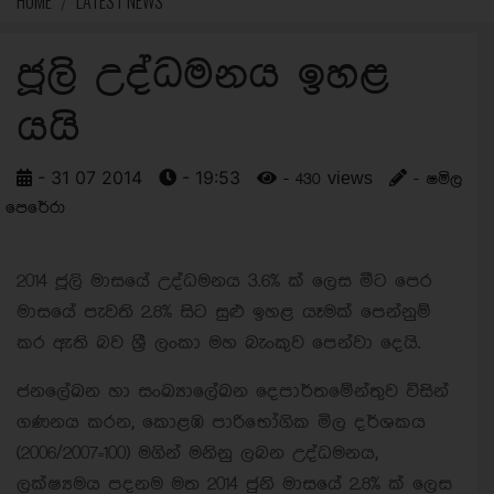
HOME
LATEST NEWS
ජූලි උද්ධමනය ඉහළ
යයි
- 31 07 2014
- 19:53
- 430 views
- ෂමිල
පෙරේරා
2014 ජූලි මාසයේ උද්ධමනය 3.6% ක් ලෙස මීට පෙර
මාසයේ පැවති 2.8% සිට සුළු ඉහළ යෑමක් පෙන්නුම්
කර ඇති බව ශ්‍රී ලංකා මහ බැංකුව පෙන්වා දෙයි.
ජනලේඛන හා සංඛ්‍යාලේඛන දෙපාර්තමේන්තුව විසින්
ගණනය කරන, කොළඹ පාරිභෝගික මිල දර්ශකය
(2006/2007=100) මගින් මනිනු ලබන උද්ධමනය,
ලක්ෂ්‍යමය පදනම මත 2014 ජුනි මාසයේ 2.8% ක් ලෙස