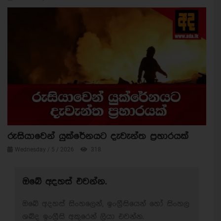
රුසියාවෙන් යුක්රේනයට දැවැන්ත ප්‍රහාරයක්
Wednesday / 5 / 2026
318
ඔබේ අදහස් එවන්න.
ඔබේ අදහස් සිංහලෙන්, ඉංග්‍රීසියෙන් හෝ සිංහල
ශබ්ද ඉංග්‍රීසි අකුරෙන් ලියා එවන්න.