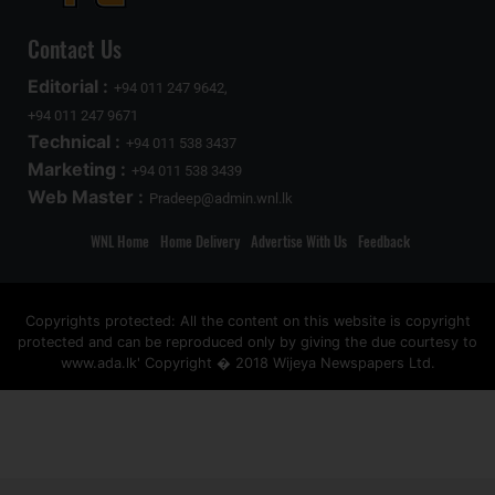
Contact Us
Editorial :
+94 011 247 9642,
+94 011 247 9671
Technical :
+94 011 538 3437
Marketing :
+94 011 538 3439
Web Master :
Pradeep@admin.wnl.lk
WNL Home
Home Delivery
Advertise With Us
Feedback
Copyrights protected: All the content on this website is copyright
protected and can be reproduced only by giving the due courtesy to
www.ada.lk' Copyright � 2018 Wijeya Newspapers Ltd.
ad space