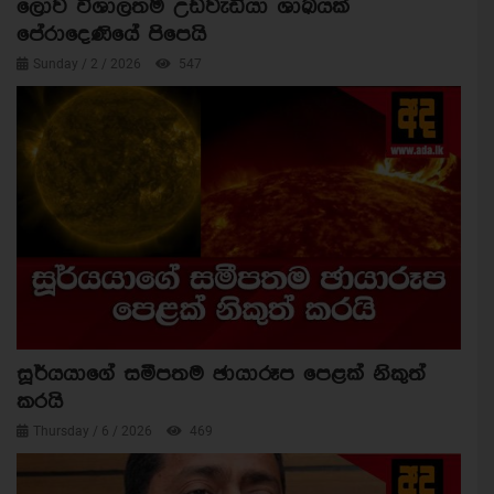
ලොව විශාලතම උඩවැඩියා ශාඛයක්
පේරාදෙණියේ පිපෙයි
Sunday / 2 / 2026
547
සූර්යයාගේ සමීපතම ඡායාරූප පෙළක් නිකුත්
කරයි
Thursday / 6 / 2026
469