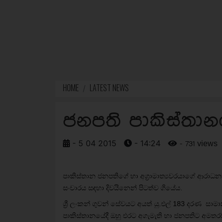
HOME
LATEST NEWS
ජනපති පාකිස්තාන
- 5 04 2015
- 14:24
- 731 views
පාකිස්තාන ජනපතිග‍ේ හා අග්‍රාමාත්‍යවරයාගේ ආරා
සංචාරය සඳහා දිවයිනෙන් පිටත්ව ගියේය.
ශ්‍රී ලංකන් ගුවන් සේවයට අයත් යු.එල් 183 දරණ සාම
පාකිස්තානයේදී ඔහු එරට අගැමැති හා ජනපතිට අමතරව