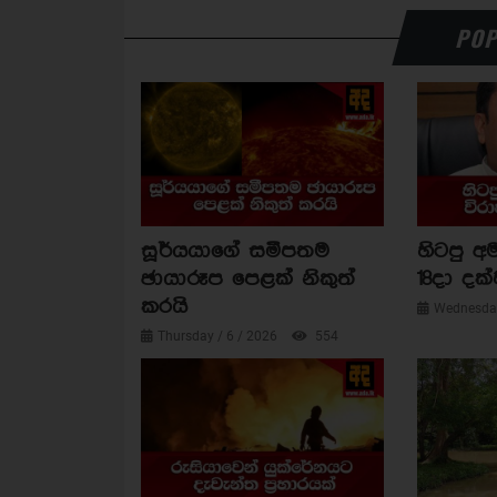
POP
සූර්යයාගේ සමීපතම
හිටපු අම
ඡායාරූප පෙළක් නිකුත්
18දා දක්
කරයි
Wednesday
Thursday / 6 / 2026
554