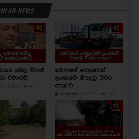
ULAR NEWS
ාත්‍ය අකිල විරාජ්
මොරිෂස් වෙනුවෙන්
වා රිමාන්ඩ්
ලංකාවේ නිපදවූ ධීවර
යාත්‍රාව
 / 5 / 2026
474
Wednesday / 5 / 2026
366