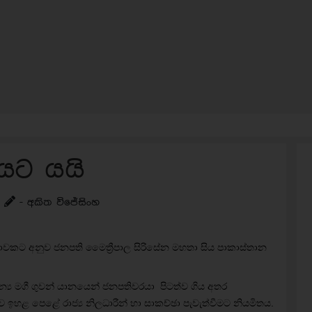
යට යයි
- අකිත විජේසිංහ
ධනාවකට අනුව ජනපති මෛත්‍රීපාල සිරිසේන මහතා සිය පාකාස්තාන
ාන්‍ය මගී ගුවන් යානයෙන් ජනපතිවරයා පිටත්ව ගිය අතර
 ඉහළ පෙළේ රාජ්‍ය නිලධාරීන් හා සාකච්ඡා පැවැත්වීමට නියමිතය.