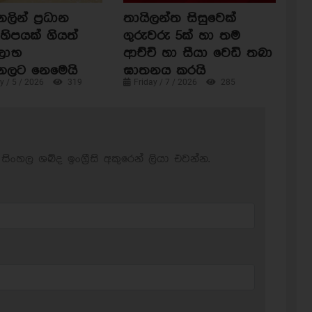
ින් ප්‍රධාන
තායිලන්ත සිසුවෙක්
හිපයක් ගියත්
ගුරුවරු 5ක් හා තම
ිලාභ
ආච්චි හා සීයා වෙඩි තබා
ගලට නෙමෙයි
ඝාතනය කරයි
 / 5 / 2026
319
Friday / 7 / 2026
285
සිංහල ශබ්ද ඉංග්‍රීසි අකුරෙන් ලියා එවන්න.