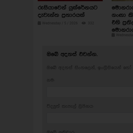
රුසියාවෙන් යුක්රේනයට
මොනරාගල
දැවැන්ත ප්‍රහාරයක්
ගංඟා කි
එහි ප්‍රත
Wednesday / 5 / 2026
332
මොනරා
Wednesday
ඔබේ අදහස් එවන්න.
ඔබේ අදහස් සිංහලෙන්, ඉංග්‍රීසියෙන් හෝ 
නම:
විද්‍යුත් තැපැල් ලිපිනය:
ඔබේ ප‍්‍රතිචාර: