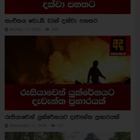
සංචිතය ඩො.බි. 6.5ක් දක්වා පහතට
Monday / 3 / 2026
345
රුසියාවෙන් යුක්රේනයට දැවැන්ත ප්‍රහාරයක්
Wednesday / 5 / 2026
331