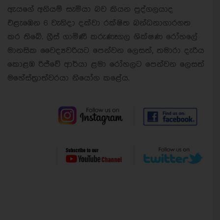
ඇයගේ අනියම් සැමියා බව කියන පුද්ගලයාද
එළැඹෙන 6 වැනිදා දක්වා රක්ෂිත බන්ධනාගාරගත
කර තිබේ. ග්‍රීස් ගාමිණී කරුණෑගල ශික්ෂණ රෝහලේ
මානසික වෛද්‍යවරියට පෙන්වන ලෙසත්, තමාරා දැරිය
කොළඹ රිජ්වේ ආර්යා ළමා රෝහලට පෙන්වන ලෙසත්
මහේස්ත්‍රාත්වරයා නියෝග කළේය.