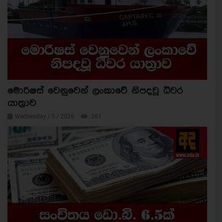
මොරිෂස් වෙනුවෙන් ලංකාවේ නිපදවූ ධීවර
යාත්‍රාව
Wednesday / 5 / 2026
361