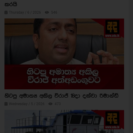
කරයි
Thursday / 6 / 2026
546
හිටපු අමාත්‍ය අකිල විරාජ් 18දා දක්වා රිමාන්ඩ්
Wednesday / 5 / 2026
473