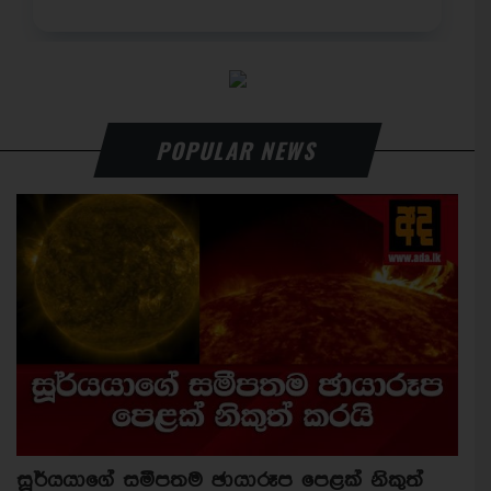
POPULAR NEWS
සූර්යයාගේ සමීපතම ඡායාරූප පෙළක් නිකුත්