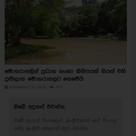
මොනරාගලින් ප්‍රධාන ගංඟා කිහිපයක් ගියත් එහි
ප්‍රතිලාභ මොනරාගලට නෙමෙයි
Wednesday / 5 / 2026
314
ඔබේ අදහස් එවන්න.
ඔබේ අදහස් සිංහලෙන්, ඉංග්‍රීසියෙන් හෝ සිංහල
ශබ්ද ඉංග්‍රීසි අකුරෙන් ලියා එවන්න.