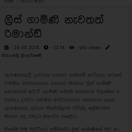
HOME
LATEST NEWS
ග්‍රීස් ගාමිණි නැවතත්
රිමාන්ඩ්
- 24 09 2014
- 13:14
- 1050 views
-
ගීතාංජලී ප්‍රියදර්ශණී
කුරුණෑගලදී දැරියක පැහැර ගැනීමේ චෝදනා යටතේ
රක්ෂිත බන්ධනාගාර ගතකර තිබෙන ‘ග්‍රීස් ගාමිණී’
නොහොත් අයි.ඒ. ගාමිණී නමැති සැකකරු එළඹෙන 6
වැනිදා දක්වා රක්ෂිත බන්ධනාගාර ගතකරන ලෙස
කුරුණෑගල ප්‍රධාන මහේස්ත්‍රාත් රවීන්ද්‍ර ප්‍රේමරත්න
මහතා අද (06දා) නියෝග කළේය.
එසේම එම සිද්ධියට සම්බන්ධ ග්‍රීස් ගාමිණීගේ මව හා