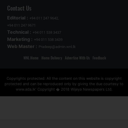
Contact Us
Editorial :
+94 011 247 9642,
+94 011 247 9671
Technical :
+94 011 538 3437
Marketing :
+94 011 538 3439
Web Master :
Pradeep@admin.wnl.lk
WNL Home
Home Delivery
Advertise With Us
Feedback
Copyrights protected: All the content on this website is copyright
protected and can be reproduced only by giving the due courtesy to
www.ada.lk' Copyright � 2018 Wijeya Newspapers Ltd.
ad space