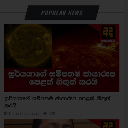
POPULAR NEWS
සූර්යයාගේ සමීපතම ඡායාරූප පෙළක් නිකුත්
කරයි
Thursday / 6 / 2026
538