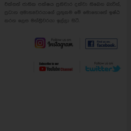
එක්සත් ජාතික පක්ෂය ප්‍රතිචාර දක්වා තිබෙන බැවින්,
ප්‍රධාන අමාත්‍යවරයාගේ යුතුකම මේ මොහොතේ ඉෂ්ඨ
කරන ලෙස මන්ත්‍රීවරයා ඉල්ලා සිටී.