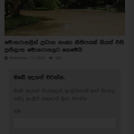
මොනරාගලින් ප්‍රධාන ගංඟා කිහිපයක් ගියත් එහි
ප්‍රතිලාභ මොනරාගලට නෙමෙයි
Wednesday / 5 / 2026
308
ඔබේ අදහස් එවන්න.
ඔබේ අදහස් සිංහලෙන්, ඉංග්‍රීසියෙන් හෝ සිංහල
ශබ්ද ඉංග්‍රීසි අකුරෙන් ලියා එවන්න.
නම: