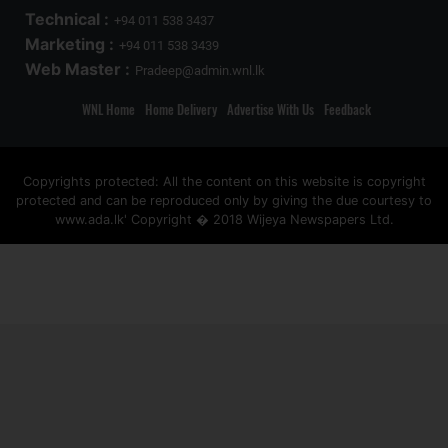
Technical :
+94 011 538 3437
Marketing :
+94 011 538 3439
Web Master :
Pradeep@admin.wnl.lk
WNL Home
Home Delivery
Advertise With Us
Feedback
Copyrights protected: All the content on this website is copyright
protected and can be reproduced only by giving the due courtesy to
www.ada.lk' Copyright � 2018 Wijeya Newspapers Ltd.
ad space