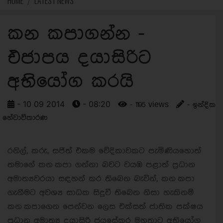
HOME
LATEST NEWS
කන කපාගන්න -
එජාපය දයාසිරිට
අභියෝග කරයි
- 10 09 2014
- 08:20
- 1195 views
- ඉන්දික
හේවාවිතාරණ
රනිල්, කරු, සජිත් එකම වේදිකාවකට පැමිණියහොත්
තමාගේ කන කපා ගන්නා බවට වයඹ පළාත් ප්‍රධාන
අමාත්‍යවරයා සඳහන් කර තිබෙන බැවින්, කන කපා
ගැනීමට අවශ්‍ය සාධක සිදුවී තිබෙන නිසා හැකිනම්
කන කපාගෙන පෙන්වන ලෙස එක්සත් ජාතික පක්ෂය
ප්‍රධාන අමාත්‍ය දයාසිරි ජයසේකර මහතාට අභියෝග