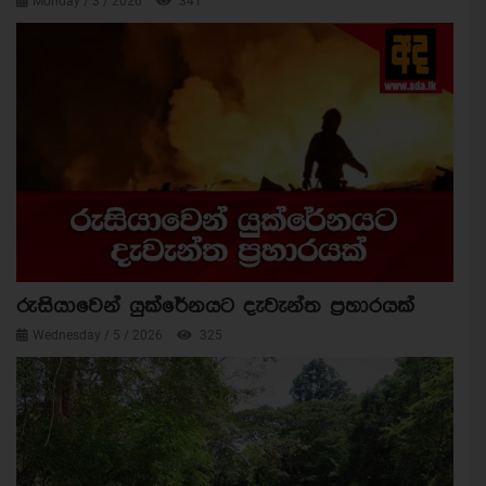
Monday / 3 / 2026
341
රුසියාවෙන් යුක්රේනයට දැවැන්ත ප්‍රහාරයක්
Wednesday / 5 / 2026
325