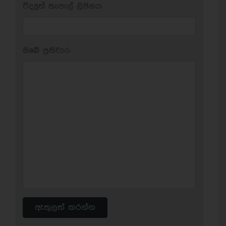
විද්‍යුත් තැපැල් ලිපිනය:
ඔබේ ප‍්‍රතිචාර:
ඇතුලත් කරන්න