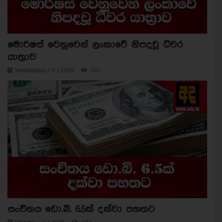
මොරිෂස් වෙනුවෙන් ලංකාවේ නිපදවූ ධීවර
යාත්‍රාව
Wednesday / 5 / 2026
351
සංචිතය ඩො.බි. 6.5ක් දක්වා පහතට