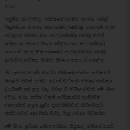
කරයි.
පසුගිය 06 වැනිදා පක්ෂයේ ජාතික නායක රනිල්
වික්‍රමසිංහ මහතා, නායකත්ව මණ්ඩල සභාපති කරු
ජයසූරිය මහතා සහ පාර්ලිමේන්තු මන්ත්‍රී සජිත්
ප්‍රේමදාස මහතා එකම වේදිකාවක සිට අත්වැල්
බැඳගත් බවද එම පක්ෂයේ පාර්ලිමේන්තු මන්ත්‍රී
ආචාර්ය හර්ෂද සිල්වා මහතා සඳහන් කළේය.
මීට අමතරව මේ වනවිට එක්සත් ජාතික පක්ෂයේ
සියලුම පිරිස් ඌවට ගොස් එක්සත් ජාතික පක්ෂය
දිනවීමේ කටයුතු වල නිරත වී සිටින බවත්, මේ නිසා
රනිල්, කරු, සජිත් එකම වේදිකාවට පැමිණීම
රඟපෑමක් ලෙස හුවා දැක්වීමටවත් කිසිවෙකුට
හැකියාවක් නොමැති බවද ඔහු පවසා සිටියේය.
මේ නිසා ප්‍රධාන අමාත්‍යවරයා සිදුකළ අභියෝගයට