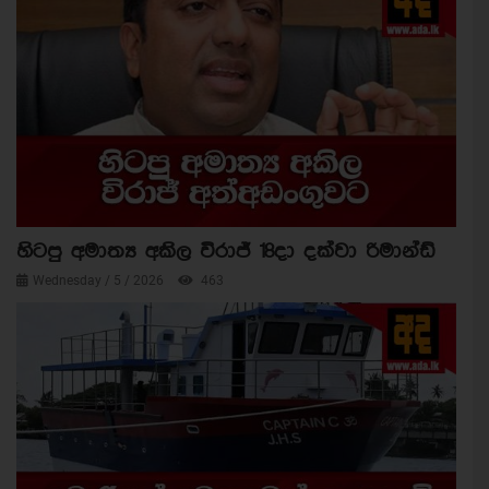
හිටපු අමාත්‍ය අකිල විරාජ් 18දා දක්වා රිමාන්ඩ්
Wednesday / 5 / 2026
463