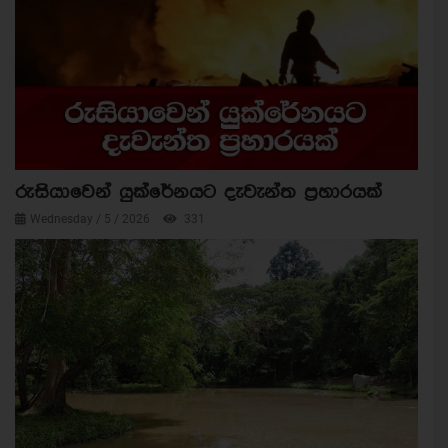
රුසියාවෙන් යුක්රේනයට දැවැන්ත ප්‍රහාරයක්
Wednesday / 5 / 2026
331