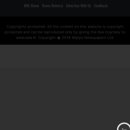
WNL Home
Home Delivery
Advertise With Us
Feedback
Copyrights protected: All the content on this website is copyright
protected and can be reproduced only by giving the due courtesy to
www.ada.lk' Copyright � 2018 Wijeya Newspapers Ltd.
ad space
Top