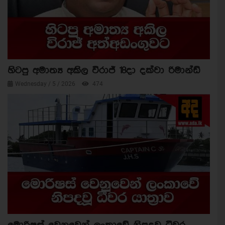
හිටපු අමාත්‍ය අකිල විරාජ් 18දා දක්වා රිමාන්ඩ්
Wednesday / 5 / 2026
474