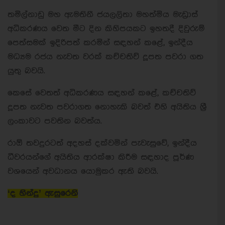
තමිල්නාඩු මහ ඇමතිනී ජයලලිතා මහත්මිය මැඩ්‍රාස්
අධිකරණය වෙත මීට දින කිහිපයකට ඉහතදී දිවුරුම්
පෙත්සමක් ඉදිරිපත් කරමින් සඳහන් කළේ, ඉන්දීය
මධ්‍යම රජය නැවත වරක් කච්චතිව් දූපත පවරා ගත
යුතු බවයි.
කෙසේ වෙතත් අධිකරණය සඳහන් කළේ, කච්චතිව්
දූපත නැවත පවරාගත නොහැකි බවත් එහි අයිතිය ශ්‍රී
ලංකාවට පවතින බවත්ය.
රාඕ තවදුරටත් අදහස් දක්වමින් පැවැසුවේ, ඉන්දීය
ධීවරයන්ගේ අයිතිය ආරක්ෂා කිරීම සඳහාද පූර්ණ
වශයෙන් අවධානය යොමුකර ඇති බවයි.
‘ද හින්දු’ ඇසුරෙනි