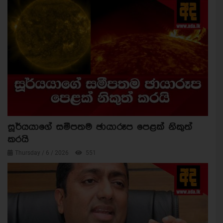
සූර්යයාගේ සමීපතම ඡායාරූප පෙළක් නිකුත්
කරයි
Thursday / 6 / 2026
551