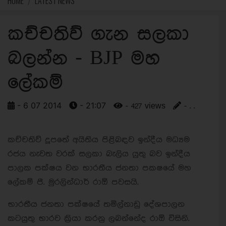
HOME
LATEST NEWS
කච්චතිව් ගැන සලකා
බලන්න - BJP මහ
ලේකම්
- 6 07 2014
- 21:07
- 427 views
- . .
කච්චතිව් දූපතේ අයිතිය පිළිබඳව ඉන්දීය මධ්‍යම
රජය නැවත වරක් සලකා බැලිය යුතු බව ඉන්දීය
පාලක පක්ෂය වන භාරතීය ජනතා පකෂයේ මහ
ලේකම් පී. මුරලින්ධාර් රාඕ පවසයි.
භාරතීය ජනතා පක්ෂයේ තමිල්නාඩු දේශපාලන
කටයුතු භාරව ක්‍රියා කරනු ලබන්නේද රාඕ විසිනි.