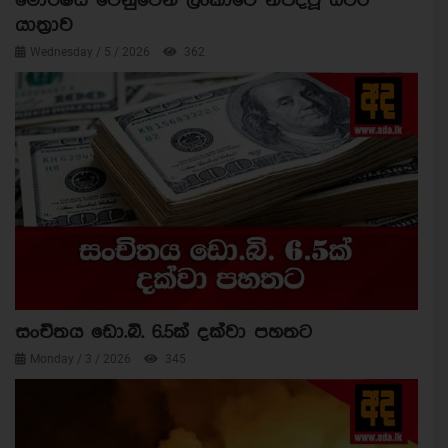
මොරිෂස් වෙනුවෙන් ලංකාවේ නිපදවූ ධීවර
යාත්‍රාව
Wednesday / 5 / 2026
362
සංචිතය ඩො.බි. 6.5ක් දක්වා පහතට
Monday / 3 / 2026
345