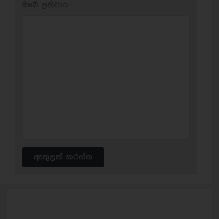
ඔබේ ප‍්‍රතිචාර:
ඇතුලත් කරන්න