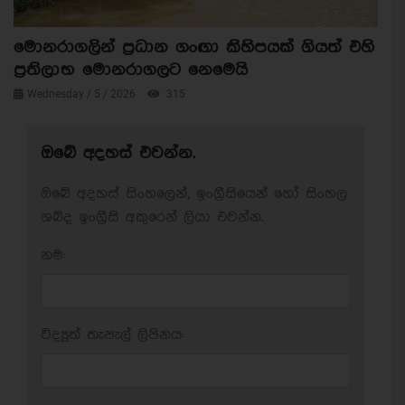
මොනරාගලින් ප්‍රධාන ගංඟා කිහිපයක් ගියත් එහි
ප්‍රතිලාභ මොනරාගලට නෙමෙයි
Wednesday / 5 / 2026
315
ඔබේ අදහස් එවන්න.
ඔබේ අදහස් සිංහලෙන්, ඉංග්‍රීසියෙන් හෝ සිංහල
ශබ්ද ඉංග්‍රීසි අකුරෙන් ලියා එවන්න.
නම:
විද්‍යුත් තැපැල් ලිපිනය: