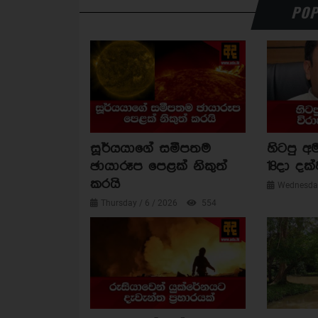
POP
සූර්යයාගේ සමීපතම
හිටපු අම
ඡායාරූප පෙළක් නිකුත්
18දා දක්
කරයි
Wednesday
Thursday / 6 / 2026
554