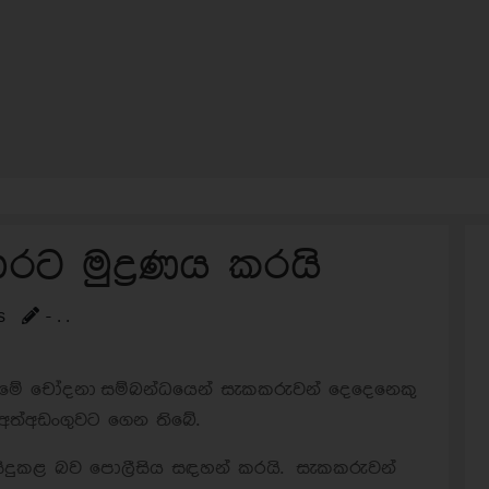
රට මුද්‍රණය කරයි
s
- . .
කිරීමේ චෝදනා සම්බන්ධයෙන් සැකකරුවන් දෙදෙනෙකු
 අත්අඩංගුවට ගෙන තිබේ.
 සිදුකළ බව පොලීසිය සඳහන් කරයි.
සැකකරුවන්