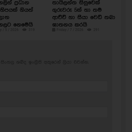
ින් ප්‍රධාන
තායිලන්ත සිසුවෙක්
හිපයක් ගියත්
ගුරුවරු 5ක් හා තම
ිලාභ
ආච්චි හා සීයා වෙඩි තබා
ගලට නෙමෙයි
ඝාතනය කරයි
 / 5 / 2026
319
Friday / 7 / 2026
291
සිංහල ශබ්ද ඉංග්‍රීසි අකුරෙන් ලියා එවන්න.