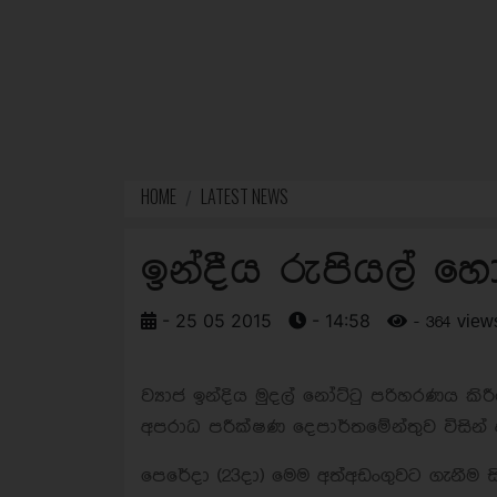
HOME
LATEST NEWS
ඉන්දීය රුපියල් හො
- 25 05 2015
- 14:58
- 364 view
ව්‍යාජ ඉන්දිය මුදල් නෝට්ටු පරිහරණය 
අපරාධ පරීක්ෂණ දෙපාර්තමේන්තුව විසින්
පෙරේදා (23දා) මෙම අත්අඩංගුවට ගැනීම