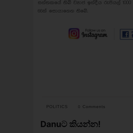
සන්තකයේ තිබී ව්‍යාජ ඉන්දීය රුපියල් 1000 
66ක් සොයාගෙන තිබේ.
POLITICS
0 Comments