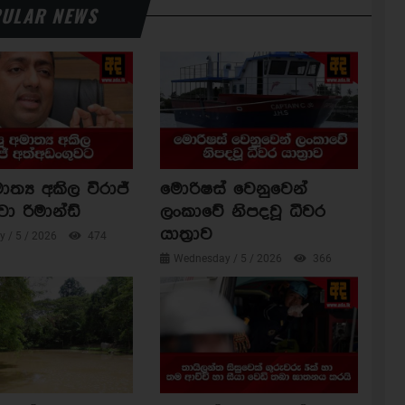
ULAR NEWS
ාත්‍ය අකිල විරාජ්
මොරිෂස් වෙනුවෙන්
වා රිමාන්ඩ්
ලංකාවේ නිපදවූ ධීවර
යාත්‍රාව
 / 5 / 2026
474
Wednesday / 5 / 2026
366