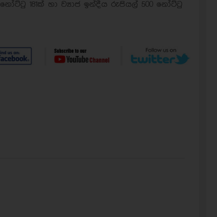
නෝට්ටු 181ක් හා ව්‍යාජ ඉන්දීය රුපියල් 500 නෝට්ටු