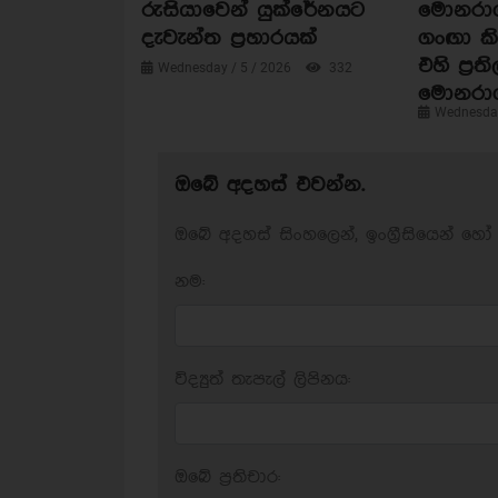
රුසියාවෙන් යුක්රේනයට
මොනරාගල
දැවැන්ත ප්‍රහාරයක්
ගංඟා කි
එහි ප්‍රත
Wednesday / 5 / 2026
332
මොනරා
Wednesday
ඔබේ අදහස් එවන්න.
ඔබේ අදහස් සිංහලෙන්, ඉංග්‍රීසියෙන් හෝ 
නම:
විද්‍යුත් තැපැල් ලිපිනය:
ඔබේ ප‍්‍රතිචාර: