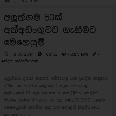
HOME
LATEST NEWS
අලුත්ගම 50ක්
අත්අඩංගුවට ගැනීමට
මෙහෙයුම්
- 18 06 2014
- 08:52
- 662 views
-
ඉන්දික හේවාවිතාරණ
අලුත්ගම, දර්ගා නගරය, බේරුවල යන ප්‍රදේශ ආශ්‍රිතව
නීතිය කඩකරමින් කලහකාරී ලෙස හැසිරුණු
පුද්ගලයන් 50 දෙනෙකු සොයා පොලීසිය, පොලිස්
විශේෂ කාර්ය බළකාය හා යුද හමුදාව එක්ව විශේෂ
මෙහෙයුමක් ආරම්භ කළ බව පොලිස් මූලස්ථානය
සඳහන් කරයි.