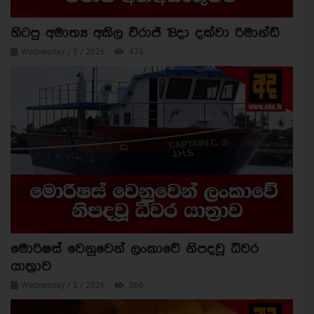
හිටපු අමාත්‍ය අකිල විරාජ් 18දා දක්වා රිමාන්ඩ්
Wednesday / 5 / 2026
474
මොරිෂස් වෙනුවෙන් ලංකාවේ නිපදවූ ධීවර
යාත්‍රාව
Wednesday / 5 / 2026
366