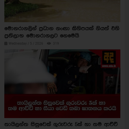
මොනරාගලින් ප්‍රධාන ගංඟා කිහිපයක් ගියත් එහි
ප්‍රතිලාභ මොනරාගලට නෙමෙයි
Wednesday / 5 / 2026
319
තායිලන්ත සිසුවෙක් ගුරුවරු 5ක් හා තම ආච්චි