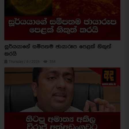
සූර්යයාගේ සමීපතම ඡායාරූප පෙළක් නිකුත්
කරයි
Thursday / 6 / 2026
554