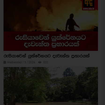
රුසියාවෙන් යුක්රේනයට දැවැන්ත ප්‍රහාරයක්
Wednesday / 5 / 2026
332