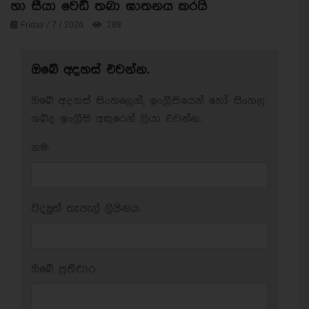
හා සීයා වෙඩි තබා ඝාතනය කරයි
Friday / 7 / 2026
288
ඔබේ අදහස් එවන්න.
ඔබේ අදහස් සිංහලෙන්, ඉංග්‍රීසියෙන් හෝ සිංහල
ශබ්ද ඉංග්‍රීසි අකුරෙන් ලියා එවන්න.
නම:
විද්‍යුත් තැපැල් ලිපිනය:
ඔබේ ප‍්‍රතිචාර: