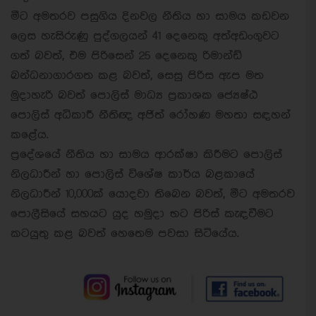
මීට අමතරව පසුගිය දිනවල නීතිය හා සාමය කඩවන
ලෙස හැසිරුණු පුද්ගලයන් 41 දෙනෙකු අත්අඩංගුවට
ගත් බවත්, එම පිරිසෙන් 25 දෙනෙකු රිමාන්ඩ්
බන්ධනාගාරගත කළ බවත්, සෙසු පිරිස ඇප මත
මුදාහැරි බවත් පොලිස් මාධ්‍ය ප්‍රකාශක ජ්‍යෙෂ්ඨ
පොලිස් අධිකාරී නීතිඥ අජිත් රෝහණ මහතා සඳහන්
කළේය.
ප්‍රදේශයේ නීතිය හා සාමය ආරක්ෂා කිරීමට පොලිස්
නිලධාරීන් හා පොලිස් විශේෂ කාර්ය බළකායේ
නිලධාරීන් 10,000ක් යොදවා තිබෙන බවත්, මීට අමතරව
පොලීසියේ සහයට යුද හමුදා භට පිරිස් කැඳවීමට
කටයුතු කළ බවත් හෙතෙම පවසා සිටියේය.