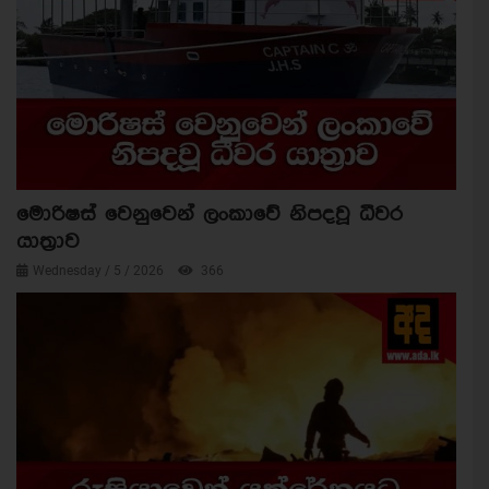
මොරිෂස් වෙනුවෙන් ලංකාවේ නිපදවූ ධීවර
යාත්‍රාව
Wednesday / 5 / 2026
366