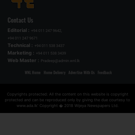
Contact Us
Editorial :
+94 011 247 9642,
+94 011 247 9671
Technical :
+94 011 538 3437
Marketing :
+94 011 538 3439
Web Master :
Pradeep@admin.wnl.lk
WNL Home
Home Delivery
Advertise With Us
Feedback
Copyrights protected: All the content on this website is copyright
protected and can be reproduced only by giving the due courtesy to
www.ada.lk' Copyright � 2018 Wijeya Newspapers Ltd.
ad space