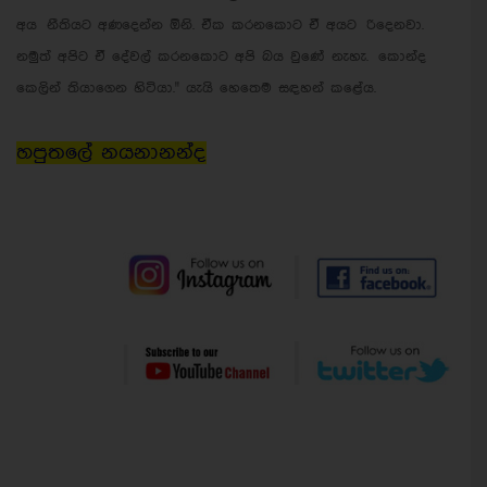
අය නීතියට අණදෙන්න ඕනි. ඒක කරනකොට ඒ අයට රිදෙනවා.
නමුත් අපිට ඒ දේවල් කරනකොට අපි බය වුණේ නැහැ. කොන්ද
කෙලින් තියාගෙන හිටියා." යැයි හෙතෙම සඳහන් කළේය.
හපුතලේ නයනානන්ද