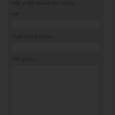
ශබ්ද ඉංග්‍රීසි අකුරෙන් ලියා එවන්න.
නම:
විද්‍යුත් තැපැල් ලිපිනය:
ඔබේ ප‍්‍රතිචාර: