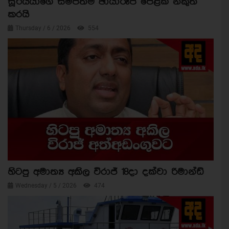
සූර්යයාගේ සමීපතම ඡායාරූප පෙළක් නිකුත්
කරයි
Thursday / 6 / 2026
554
හිටපු අමාත්‍ය අකිල විරාජ් 18දා දක්වා රිමාන්ඩ්
Wednesday / 5 / 2026
474