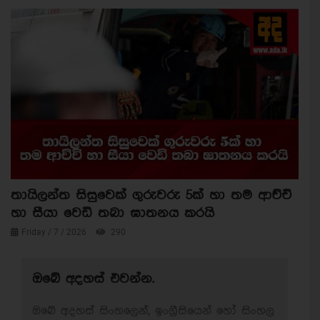
තායිලන්ත සිසුවෙක් ගුරුවරු 5ක් හා තම ආච්චි
හා සීයා වෙඩි තබා ඝාතනය කරයි
Friday / 7 / 2026
290
ඔබේ අදහස් එවන්න.
ඔබේ අදහස් සිංහලෙන්, ඉංග්‍රීසියෙන් හෝ සිංහල