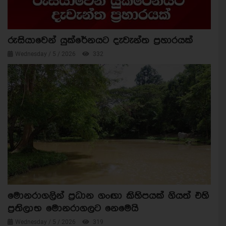
රුසියාවෙන් යුක්රේනයට දැවැන්ත ප්‍රහාරයක්
Wednesday / 5 / 2026
332
මොනරාගලින් ප්‍රධාන ගංඟා කිහිපයක් ගියත් එහි
ප්‍රතිලාභ මොනරාගලට නෙමෙයි
Wednesday / 5 / 2026
319