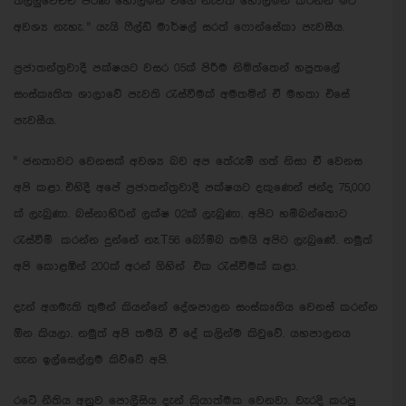
තල්ලුවෙච්චි පරණ හොල්මන් වගේ නැවත හොල්මන් කරන්න මට
අවශ්‍ය නැහැ. " යැයි ෆීල්ඩ් මාර්ෂල් සරත් ෆොන්සේකා පැවසීය.
ප්‍රජාතන්ත්‍රවාදී පක්ෂයට වසර 05ක් පිරීම නිමිත්තෙන් හපුතලේ
සංස්කෘතිත ශාලාවේ පැවති රැස්වීමක් අමතමින් ඒ මහතා එසේ
පැවසීය.
" ජනතාවට වෙනසක් අවශ්‍ය බව අප තේරුම් ගත් නිසා ඒ වෙනස
අපි කළා.
එහිදී අපේ ප්‍රජාතන්ත්‍රවාදී පක්ෂයට දකුණෙන් ඡන්ද 75,000
ක් ලැබුණා. බස්නාහිරින් ලක්ෂ 02ක් ලැබුණා. අපිට හම්බන්තොට
රැස්වීම් කරන්න දුන්නේ නෑ.T56 බෝම්බ තමයි අපිට ලැබුණේ. නමුත්
අපි කොළඹින් 200ක් අරන් ගිහින් එක රැස්වීමක් කළා.
දැන් අගමැති තුමන් කියන්නේ දේශපාලන සංස්කෘතිය වෙනස් කරන්න
ඕන කියලා. නමුත් අපි තමයි ඒ දේ කලින්ම කිවුවේ. යහපාලනය
ගැන ඉල්සෙල්ලම කිව්වේ අපි.
රටේ නීතිය අනුව පොලීසිය දැන් ක්‍රියාත්මක වෙනවා. වැරදි කරපු