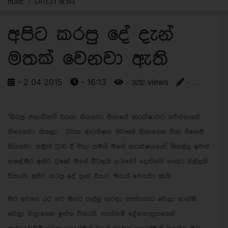
HOME
LATEST NEWS
අපිට කරපු දේ දැන්
මතක් වෙනවා ඇති
- 2 04 2015
- 16:13
- 3212 views
- . .
"
හිටපු ජනාධිපති වරයා කියනවා එයාගේ ආරක්ෂාවට තර්ජනයක්
තියෙනවා කියලා. 250ක ආරක්ෂක පිරිසක් තියාගෙන එයා එහෙම
කියනවා. නමුත් 2010 දී එයා තමයි මගේ ආරක්ෂකයෝ සියල්ල ඉවත්
කළේ.
මට ඉතිරි වුණේ මගේ බිරිඳයි දරුවෝ දෙන්නයි ගෙදර බල්ලයි
විතරයි. අපිට කරපු දේ දැන් එයාට මතක් වෙනවා ඇති.
මට අවශ්‍ය රට හරි මගට තල්ලු කරලා පැත්තකට වෙලා හාන්සි
වෙලා බලාගෙන ඉන්න විතරයි. නැත්නම් දේශපාලනයෙන්