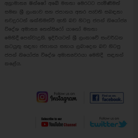
අග්‍රාමාත්‍ය ෂින්ෂෝ අබේ මහතා මෙරටට පැමිණීමත්
සමඟ ශ්‍රී ලංකාව සහ ජපානය අතර පැවති සබඳතා
තවදුරටත් ශක්තිමත්වී ඇති බව හිටපු ජපන් නියෝජ්‍ය
විදේශ අමාත්‍ය තෙත්සිරෝ යානෝ මහතා
මෙහිදී පෙන්වාදුනි. ඉදිරියටත් ශ්‍රී ලංකාවේ සංවර්ධන
කටයුතු සඳහා ජපානය සහාය ලබාදෙන බව හිටපු
ජපන් නියෝජ්‍ය විදේශ අමාත්‍යවරයා මෙහිදී සඳහන්
කළේය.