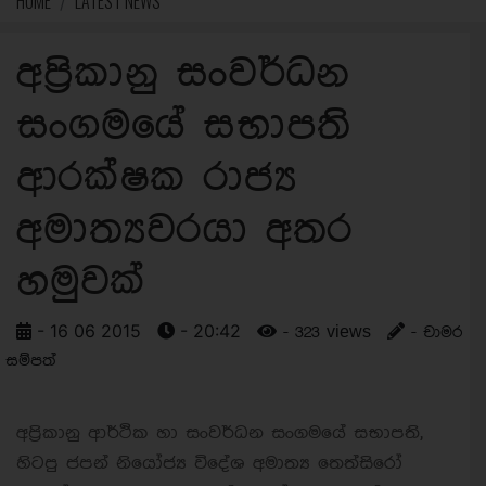
HOME
LATEST NEWS
අප්‍රිකානු සංවර්ධන
සංගමයේ සභාපති
ආරක්ෂක රාජ්‍ය
අමාත්‍යවරයා අතර
හමුවක්
- 16 06 2015
- 20:42
- 323 views
- චාමර
සම්පත්
අප්‍රිකානු ආර්ථික හා සංවර්ධන සංගමයේ සභාපති,
හිටපු ජපන් නියෝජ්‍ය විදේශ අමාත්‍ය තෙත්සිරෝ