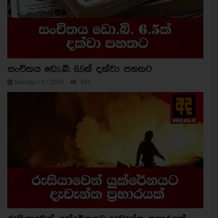
සංචිතය ඩො.බි. 6.5ක් දක්වා පහතට
Monday / 3 / 2026
343