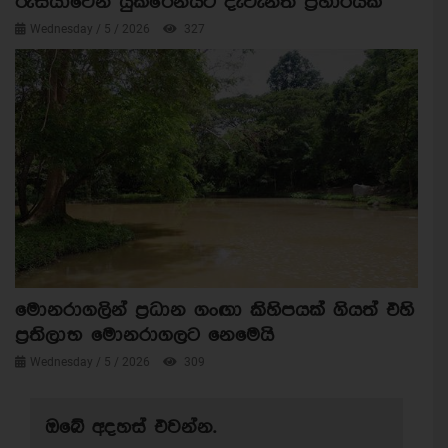
රුසියාවෙන් යුක්රේනයට දැවැන්ත ප්‍රහාරයක්
Wednesday / 5 / 2026
327
මොනරාගලින් ප්‍රධාන ගංඟා කිහිපයක් ගියත් එහි
ප්‍රතිලාභ මොනරාගලට නෙමෙයි
Wednesday / 5 / 2026
309
ඔබේ අදහස් එවන්න.