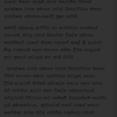
යානෝ මහතා ඇතුළු ජපන් නියෝජිත පිරිසක්
ආරක්ෂක රාජ්‍ය අමාත්‍ය රුවන් විජයවර්ධන මහතා
ආරක්ෂක අමාත්‍යාංශයේදී මුණ ගැසිනි.
මෙහිදී අප්‍රිකානු ආර්ථික හා සංවර්ධන සංගමයේ
සභාපති, හිටපු ජපන් නියෝජ්‍ය විදේශ අමාත්‍ය
තෙත්සිරෝ යානෝ මහතා සඳහන් කළේ ශ්‍රී ලංකාව
මිත්‍ර රාජ්‍යයක් ලෙස ජපානය සමඟ දීර්ඝ කාලයක්
පුරා සුහදව කටයුතු කර ඇති බවයි.
ආරක්ෂක රාජ්‍ය අමාත්‍ය රුවන් විජයවර්ධන මහතා
විසින් ජපානය මෙරට සංවර්ධන කටයුතු සඳහා
දීර්ඝ කාලයක් තිස්සේ ලබාදෙන සහාය අගය කරන
බව පැවසීය. දෙරට අතර විදේශ සබඳතාවයන්
තවදුරටත් වර්ධනය කර ගැනීමේ වැදගත්කම පෙන්වා
දුන් අමාත්‍යවරයා, ඉදිරියටත් ජපන් රජයේ සහාය
අපේක්ෂා කරන බවද පැවසීය.
පසුගියදා ජපන්