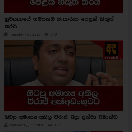
සූර්යයාගේ සමීපතම ඡායාරූප පෙළක් නිකුත්
කරයි
Thursday / 6 / 2026
540
හිටපු අමාත්‍ය අකිල විරාජ් 18දා දක්වා රිමාන්ඩ්
Wednesday / 5 / 2026
464