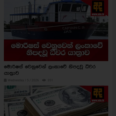
මොරිෂස් වෙනුවෙන් ලංකාවේ නිපදවූ ධීවර
යාත්‍රාව
Wednesday / 5 / 2026
351