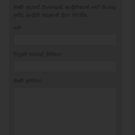
ඔබේ අදහස් සිංහලෙන්, ඉංග්‍රීසියෙන් හෝ සිංහල
ශබ්ද ඉංග්‍රීසි අකුරෙන් ලියා එවන්න.
නම:
විද්‍යුත් තැපැල් ලිපිනය:
ඔබේ ප‍්‍රතිචාර: