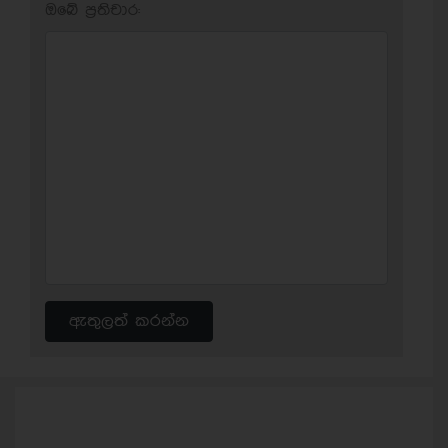
ඔබේ ප‍්‍රතිචාර:
ඇතුලත් කරන්න