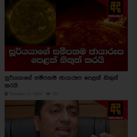
සූර්යයාගේ සමීපතම ඡායාරූප පෙළක් නිකුත්
කරයි
Thursday / 6 / 2026
551