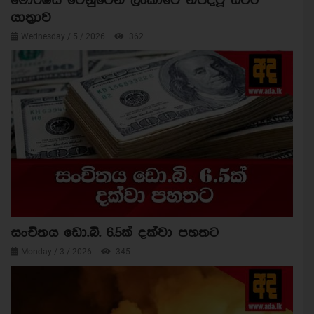
මොරිෂස් වෙනුවෙන් ලංකාවේ නිපදවූ ධීවර
යාත්‍රාව
Wednesday / 5 / 2026
362
සංචිතය ඩො.බි. 6.5ක් දක්වා පහතට
Monday / 3 / 2026
345