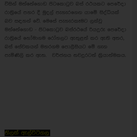
විසින් මත්තේගොඩ පිටකොටුව බස් රථයකට පෙරේදා
රාත්‍රියේ පහර දී මුදල් පැහැරගෙන යාමේ සිද්ධියක්
බව සඳහන් වේ. මෙසේ පැහැරකෑමට ලක්වූ
මත්තේගොඩ - පිටකොටුව බස්රථයේ රියදුරු පෙරේදා
රාත්‍රියේ හෝමාගම රෝහලට ඇතුළත් කර ඇති අතර,
බස් සේවකයන් මහරගම පොලීසියට මේ ගැන
පැමිණිලි කර ඇත. වර්ජනය තවදුරටත් ක්‍රියාත්මකය.
තිලක් ඇල්විටිගල