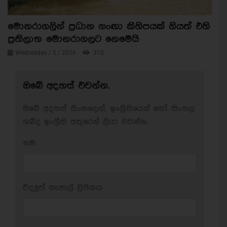
මොනරාගලින් ප්‍රධාන ගංඟා කිහිපයක් ගියත් එහි
ප්‍රතිලාභ මොනරාගලට නෙමෙයි
Wednesday / 5 / 2026
315
ඔබේ අදහස් එවන්න.
ඔබේ අදහස් සිංහලෙන්, ඉංග්‍රීසියෙන් හෝ සිංහල
ශබ්ද ඉංග්‍රීසි අකුරෙන් ලියා එවන්න.
නම:
විද්‍යුත් තැපැල් ලිපිනය: