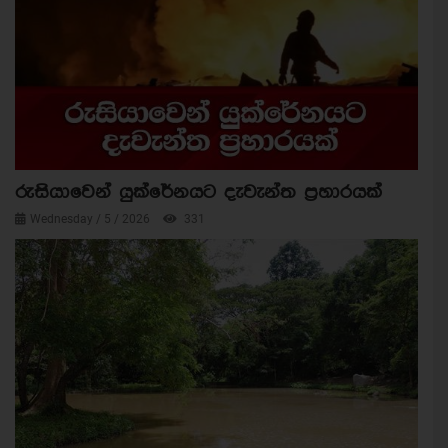
රුසියාවෙන් යුක්රේනයට දැවැන්ත ප්‍රහාරයක්
Wednesday / 5 / 2026
331