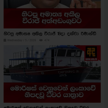
හිටපු අමාත්‍ය අකිල විරාජ් 18දා දක්වා රිමාන්ඩ්
Wednesday / 5 / 2026
474