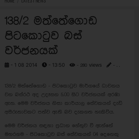
HOME
LATEST NEWS
138/2 මත්තේගොඩ
පිටකොටුව බස්
වර්ජනයක්
- 1 08 2014
- 13:50
- 280 views
- . .
138/2 මත්තේගොඩ - පිටකොටුව මාර්ගයේ ධාවනය
වන බස්රථ අද උදෑසන 5.00 සිට වර්ජනයක් අරඹා
ඇත. මෙම වර්ජනය නිසා කාර්යාල සේවකයන් දැඩි
අසීරුතාවකට පත්ව ඇති බව දැකගත හැකිවිය.
මෙම වර්ජනය සඳහා ප්‍රධාන හේතුව වී ඇත්තේ
මහරගම - පිටකොටුව බස් සේවකයන් 04 දෙනෙකු