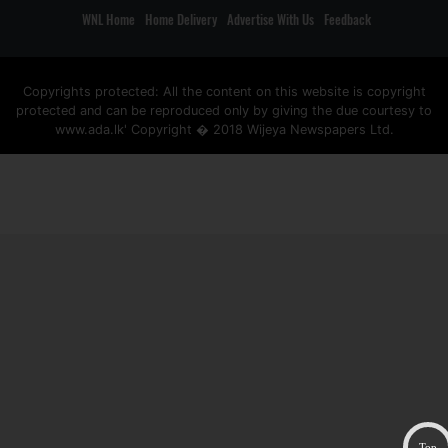
WNL Home
Home Delivery
Advertise With Us
Feedback
Copyrights protected: All the content on this website is copyright
protected and can be reproduced only by giving the due courtesy to
www.ada.lk' Copyright � 2018 Wijeya Newspapers Ltd.
ad space
Top