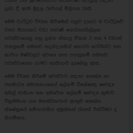
ඒකක සහ ශ්‍රවණාගාරය නවීකරණ කටයුතු සඳහා
ලබා දී ඇති මුදල රුපියල් මිලියන 25කි.
මෙම වාට්ටුව විවෘත කිරීමෙන් පසුව දැනට 16 වාට්ටුවේ
වසර සියයකට වඩා පැරණි ගොඩනැගිල්ලක
පවත්වාගෙනු යනු ලබන ස්නායු ඒකක 3 සහ 4 වඩාත්
පහසුකම් සහිතව තදබදයකින් තොරව රෝගීන්ට සහ
කාර්ය මණ්ඩලට අවශ්‍ය සැප පහසුකම් සහිතව
පවත්වාගෙන යාමට හැකියාව ලැබෙනු ඇත.
මෙම විවෘත කිරී‌මේ අවස්ථාව සඳහා සෞඛ්‍ය හා
ජනමාධ්‍ය අමාත්‍යාංශයේ ලේකම් විශේෂඥ වෛද්‍ය
අනිල් ජාසිංහ සහ අතිරේක ලේකම් වෛද්‍ය කුමාර්
වික්‍රමසිංහ යන මහත්වනරුන් ඇතුළු සෞඛ්‍ය
ක්ෂේත්‍රයේ සම්භාවනීය අමුත්තන් රැසක් එක්වීමට ද
නියමිතය.