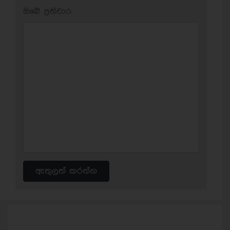
ඔබේ ප‍්‍රතිචාර:
ඇතුලත් කරන්න