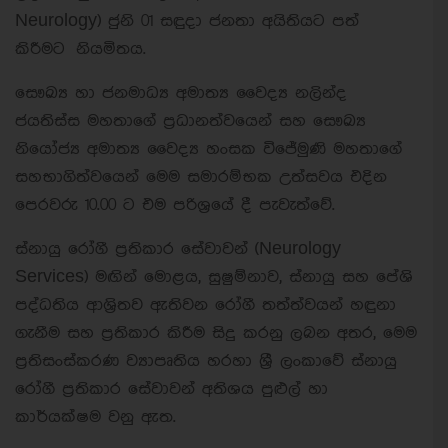
Neurology) ජුනි 01 සඳුදා ජනතා අයිතියට පත්
කිරීමට නියමිතය.
සෞඛ්‍ය හා ජනමාධ්‍ය අමාත්‍ය වෛද්‍ය නලින්ද
ජයතිස්ස මහතාගේ ප්‍රධානත්වයෙන් සහ සෞඛ්‍ය
නියෝජ්‍ය අමාත්‍ය වෛද්‍ය හංසක විජේමුණි මහතාගේ
සහභාගිත්වයෙන් මෙම සමාරම්භක උත්සවය එදින
පෙරවරු 10.00 ට එම පරිශ්‍රයේ දී පැවැත්වේ.
ස්නායු රෝගී ප්‍රතිකාර සේවාවන් (Neurology
Services) මඟින් මොළය, සුෂුම්නාව, ස්නායු සහ පේශි
පද්ධතිය ආශ්‍රිතව ඇතිවන රෝගී තත්ත්වයන් හඳුනා
ගැනීම සහ ප්‍රතිකාර කිරීම සිදු කරනු ලබන අතර, මෙම
ප්‍රතිසංස්කරණ ව්‍යාපෘතිය හරහා ශ්‍රී ලංකාවේ ස්නායු
රෝගී ප්‍රතිකාර සේවාවන් අතිශය පුළුල් හා
කාර්යක්ෂම වනු ඇත.