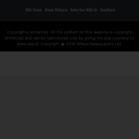
WNL Home
Home Delivery
Advertise With Us
Feedback
Copyrights protected: All the content on this website is copyright
protected and can be reproduced only by giving the due courtesy to
www.ada.lk' Copyright � 2018 Wijeya Newspapers Ltd.
ad space