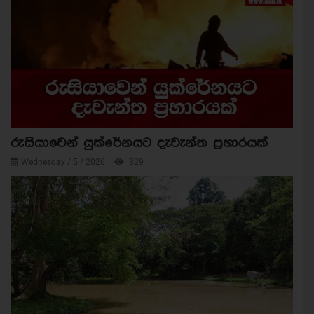
රුසියාවෙන් යුක්රේනයට දැවැන්ත ප්‍රහාරයක්
Wednesday / 5 / 2026
329