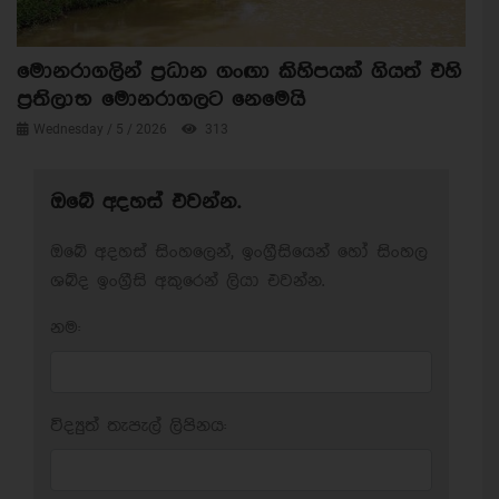
මොනරාගලින් ප්‍රධාන ගංඟා කිහිපයක් ගියත් එහි
ප්‍රතිලාභ මොනරාගලට නෙමෙයි
Wednesday / 5 / 2026
313
ඔබේ අදහස් එවන්න.
ඔබේ අදහස් සිංහලෙන්, ඉංග්‍රීසියෙන් හෝ සිංහල
ශබ්ද ඉංග්‍රීසි අකුරෙන් ලියා එවන්න.
නම:
විද්‍යුත් තැපැල් ලිපිනය: