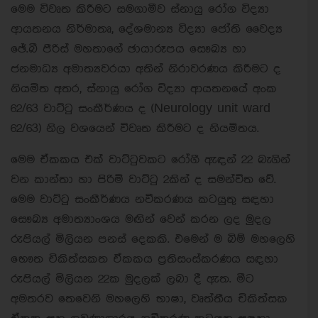
මෙම විවෘත කිරීමට සමගාමීව ස්නායු රෝග විද්‍යා
ආයතනය නිර්මාතෘ, දේශමාන්‍ය විද්‍යා ජෝති වෛද්‍ය
ඡේ.බී පීරිස් මහතාගේ ඡායාරූපය සෞඛ්‍ය හා
ජනමාධ්‍ය අමාත්‍යවරයා අතින් නිරාවරණය කිරීමට ද
නියමිත අතර, ස්නායු රෝග විද්‍යා ආයතනයේ අංක
62/63 වාට්ටු සංකීර්ණය ද (Neurology unit ward
62/63) නිල වශයෙන් විවෘත කිරීමට ද නියමිතය.‍
මෙම ඒකකය එක් වාට්ටුවකට රෝගී ඇඳන් 22 බැගින්
වන කාන්තා හා පිරිමි වාට්ටු 2කින් ද සමන්විත වේ.
මෙම වාට්ටු සංකීර්ණය නවීකරණය කටයුතු සඳහා
සෞඛ්‍ය අමාත්‍යාංශය මඟින් වෙන් කරන ලද මුදල
රුපියල් මිලියන පනස් දෙකකි. එමෙන් ම බිම් මහලෙහි
භෞත චිකිත්සකත ඒකකය ප්‍රතිසංස්කරණය සඳහා
රුපියල් මිලියන 22ක මුදලක් ලබා දී ඇත. මීට
අමතරව තෙවෙනි මහලෙහි භාෂා, වෘත්තීය චිකිත්සක