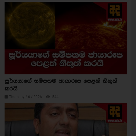
සූර්යයාගේ සමීපතම ඡායාරූප පෙළක් නිකුත්
කරයි
Thursday / 6 / 2026
544