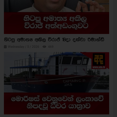
හිටපු අමාත්‍ය අකිල විරාජ් 18දා දක්වා රිමාන්ඩ්
Wednesday / 5 / 2026
469