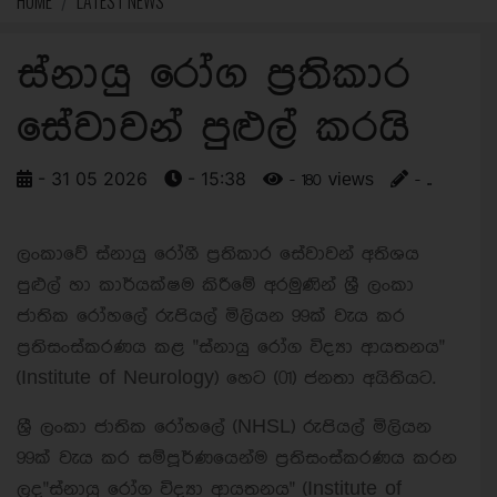
HOME
LATEST NEWS
ස්නායු රෝග ප්‍රතිකාර
සේවාවන් පුළුල් කරයි
- 31 05 2026
- 15:38
- 180 views
- ..
ලංකාවේ ස්නායු රෝගී ප්‍රතිකාර සේවාවන් අතිශය
පුළුල් හා කාර්යක්ෂම කිරීමේ අරමුණින් ශ්‍රී ලංකා
ජාතික රෝහලේ රුපියල් මිලියන 99ක් වැය කර
ප්‍රතිසංස්කරණය කළ "ස්නායු රෝග විද්‍යා ආයතනය"
(Institute of Neurology) හෙට (01) ජනතා අයිතියට.
ශ්‍රී ලංකා ජාතික රෝහලේ (NHSL) රුපියල් මිලියන
99ක් වැය කර සම්පූර්ණයෙන්ම ප්‍රතිසංස්කරණය කරන
ලද"ස්නායු රෝග විද්‍යා ආයතනය" (Institute of