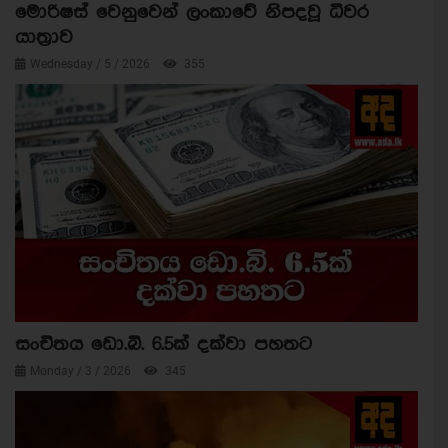
මොරිෂස් වෙනුවෙන් ලංකාවේ නිපදවූ ධීවර
යාත්‍රාව
Wednesday / 5 / 2026
355
සංචිතය ඩො.බි. 6.5ක් දක්වා පහතට
Monday / 3 / 2026
345