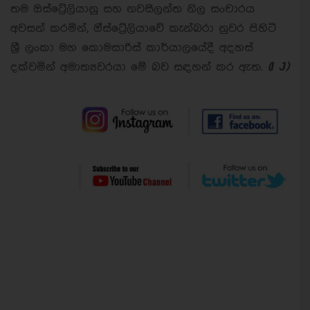
තම ඔස්ට්‍රේලියානු සහ නවසීලන්ත නිල සංචාරය
අවසන් කරමින්, ඔ්ස්ට්‍රේලියාවේ කැන්බරා නුවර පිහිටි
ශ්‍රී ලංකා මහ කොමසාරිස් කාර්යාලයේදී අදහස්
දක්වමින් අමාත්‍යවරයා මේ බව සඳහන් කර ඇත.
(
I J)