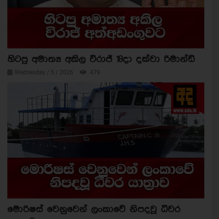
හිටපු අමාත්‍ය අකිල විරාජ් 18දා දක්වා රිමාන්ඩ්
Wednesday / 5 / 2026
479
මොරිෂස් වෙනුවෙන් ලංකාවේ නිපදවූ ධීවර