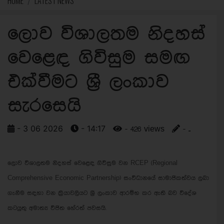
HOME
LATEST NEWS
ලොව විශාලතම නිදහස්
වෙළෙඳ ගිවිසුම සමඟ
එක්වීමට ශ්‍රී ලංකාව
සැරසෙයි
- 3 06 2026
- 14:17
- 426 views
- ..
ලොව විශාලතම නිදහස් වෙළෙඳ ගිවිසුම වන RCEP (Regional
Comprehensive Economic Partnership) සංවිධානයේ සාමාජිකත්වය ලබා
ගැනීම සඳහා වන ක්‍රියාවලියට ශ්‍රී ලංකාව ආරම්භ කර ඇති බව විදේශ
කටයුතු අමාත්‍ය විජිත හේරත් පවසයි.