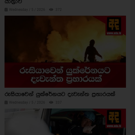
යාත්‍රාව
Wednesday / 5 / 2026
372
රුසියාවෙන් යුක්රේනයට දැවැන්ත ප්‍රහාරයක්
Wednesday / 5 / 2026
337