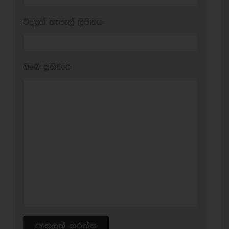
විද්‍යුත් තැපැල් ලිපිනය:
ඔබේ ප‍්‍රතිචාර:
ඇතුලත් කරන්න