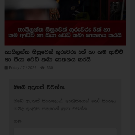
තායිලන්ත සිසුවෙක් ගුරුවරු 5ක් හා තම ආච්චි
හා සීයා වෙඩි තබා ඝාතනය කරයි
Friday / 7 / 2026
330
ඔබේ අදහස් එවන්න.
ඔබේ අදහස් සිංහලෙන්, ඉංග්‍රීසියෙන් හෝ සිංහල
ශබ්ද ඉංග්‍රීසි අකුරෙන් ලියා එවන්න.
නම: