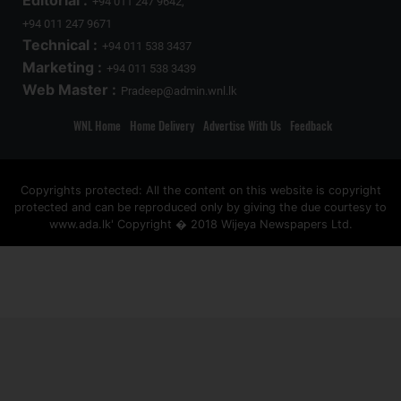
Editorial :
+94 011 247 9642,
+94 011 247 9671
Technical :
+94 011 538 3437
Marketing :
+94 011 538 3439
Web Master :
Pradeep@admin.wnl.lk
WNL Home
Home Delivery
Advertise With Us
Feedback
Copyrights protected: All the content on this website is copyright
protected and can be reproduced only by giving the due courtesy to
www.ada.lk' Copyright � 2018 Wijeya Newspapers Ltd.
ad space