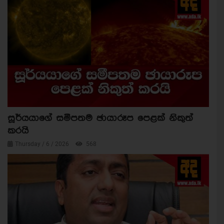
සූර්යයාගේ සමීපතම ඡායාරූප පෙළක් නිකුත්
කරයි
Thursday / 6 / 2026
568