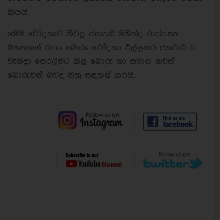
කියයි.
මෙම චෝදනාව හිටපු ජනපති මහින්ද රාජපක්‍ෂ
මහතාගේ රජය බොරු චෝදනා එල්ලකර ජනවාරි 8
වැනිදා පෙරලීමට කියූ බොරු හා සමාන තවත්
බොරුවක් බවද ඔහු සඳහන් කරයි.