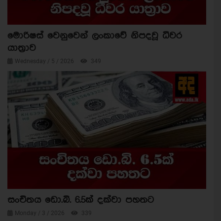
මොරිෂස් වෙනුවෙන් ලංකාවේ නිපදවූ ධීවර
යාත්‍රාව
Wednesday / 5 / 2026
349
සංචිතය ඩො.බි. 6.5ක් දක්වා පහතට
Monday / 3 / 2026
339