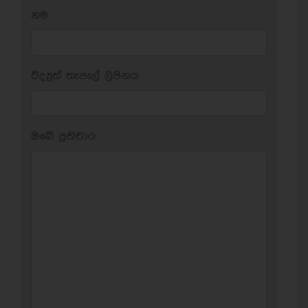
නම:
විද්‍යුත් තැපැල් ලිපිනය:
ඔබේ ප‍්‍රතිචාර: