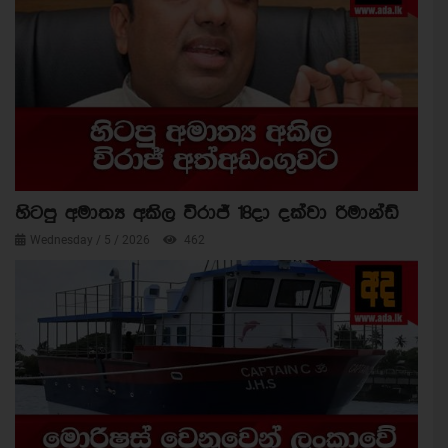
හිටපු අමාත්‍ය අකිල විරාජ් 18දා දක්වා රිමාන්ඩ්
Wednesday / 5 / 2026
462