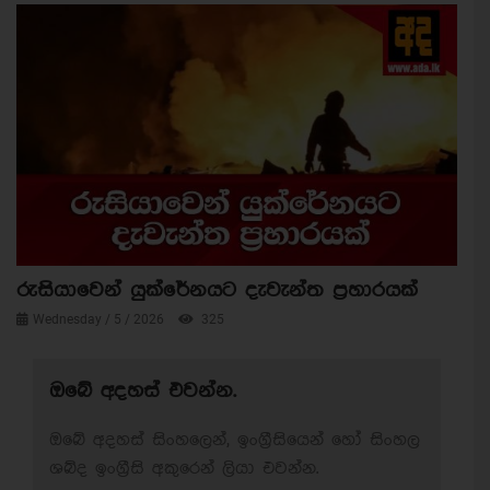
රුසියාවෙන් යුක්රේනයට දැවැන්ත ප්‍රහාරයක්
Wednesday / 5 / 2026
325
ඔබේ අදහස් එවන්න.
ඔබේ අදහස් සිංහලෙන්, ඉංග්‍රීසියෙන් හෝ සිංහල
ශබ්ද ඉංග්‍රීසි අකුරෙන් ලියා එවන්න.