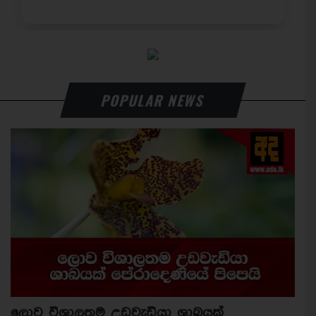
POPULAR NEWS
ලොව විශාලතම උඩවැඩියා ශාඛයක්