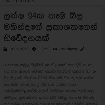
HOME
LATEST NEWS
ලක්ෂ 94ක කෑම බිල
මහින්දගේ ප්‍රකාශකගෙන්
නිවේදනයක්
- 8 07 2015
- 15:23
- 1221 views
- . .
රාජපක්‍ෂ පවුල හිල්ටන් හෝටලයෙන් ඇනවුම් කරන
ලද එක් ආහාර වේලක් සඳහා රුපියල් මිලියන 9.4 ක
බිලක් ලැබී තිබෙන බවත්, එය මේ වන තුරුත් ගෙවා
නොමැති බවත් හිටපු එක්සත් ජාතික පක්‍ෂ
පාර්ලිමේන්තු මන්ත‍්‍රී නලින් බණ්ඩාර මහතා ඊයේ කළ
චෝදනා ප්‍රතික්ෂේප කරන බව හිටපු ජනපති මහින්ද
රාජපක්ෂ මහතාගේ ප්‍රකාශක රොහාන් වැලිවිට මහතා