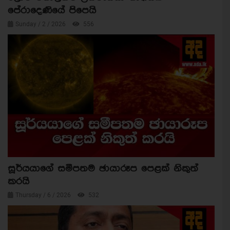
පේරාදෙණියේ පිපෙයි
Sunday / 2 / 2026
556
සූර්යයාගේ සමීපතම ඡායාරූප පෙළක් නිකුත්
කරයි
Thursday / 6 / 2026
532