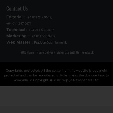
Contact Us
Editorial :
+94 011 247 9642,
+94 011 247 9671
Technical :
+94 011 538 3437
Marketing :
+94 011 538 3439
Web Master :
Pradeep@admin.wnl.lk
WNL Home
Home Delivery
Advertise With Us
Feedback
Copyrights protected: All the content on this website is copyright
protected and can be reproduced only by giving the due courtesy to
www.ada.lk' Copyright � 2018 Wijeya Newspapers Ltd.
ad space