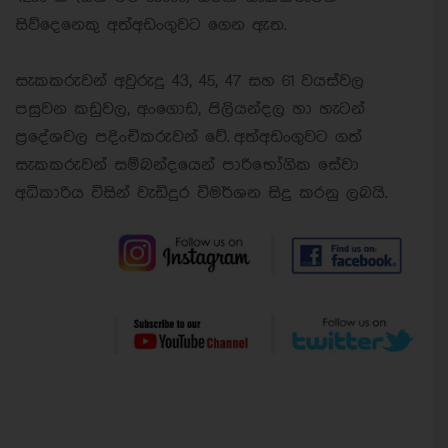
සිව්දෙනෙකු අත්අඩංගුවට ගෙන ඇත.
සැකකරුවන් අවුරුදු 43, 45, 47 සහ 61 වයස්වල
පසුවන කඩුවල, අංගොඩ, පිලියන්දල හා හැටන්
ප්‍රදේශවල පදිංචිකරුවන් වේ.
අත්අඩංගුවට ගත්
සැකකරුවන් සම්බන්දයෙන් පාරිභෝගික සේවා
අධිකාරිය විසින් වැඩිදුර විමර්ශන සිදු කරනු ලබයි.