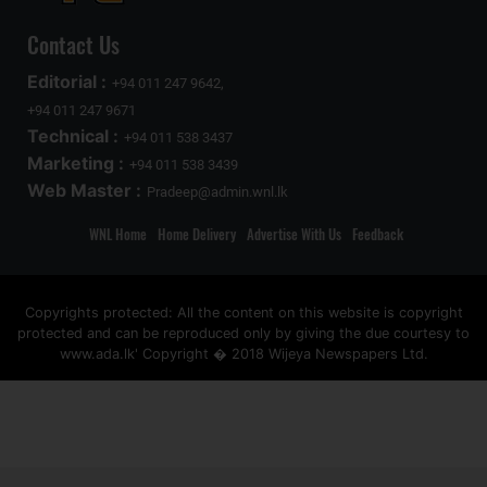
Contact Us
Editorial :
+94 011 247 9642,
+94 011 247 9671
Technical :
+94 011 538 3437
Marketing :
+94 011 538 3439
Web Master :
Pradeep@admin.wnl.lk
WNL Home
Home Delivery
Advertise With Us
Feedback
Copyrights protected: All the content on this website is copyright
protected and can be reproduced only by giving the due courtesy to
www.ada.lk' Copyright � 2018 Wijeya Newspapers Ltd.
ad space