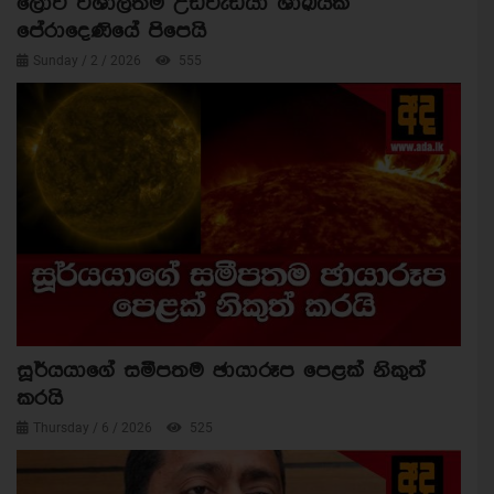
ලොව විශාලතම උඩවැඩියා ශාඛයක්
පේරාදෙණියේ පිපෙයි
Sunday / 2 / 2026
555
සූර්යයාගේ සමීපතම ඡායාරූප පෙළක් නිකුත්
කරයි
Thursday / 6 / 2026
525