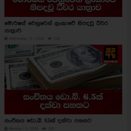
මොරිෂස් වෙනුවෙන් ලංකාවේ නිපදවූ ධීවර
යාත්‍රාව
Wednesday / 5 / 2026
342
සංචිතය ඩො.බි. 6.5ක් දක්වා පහතට
Monday / 3 / 2026
339