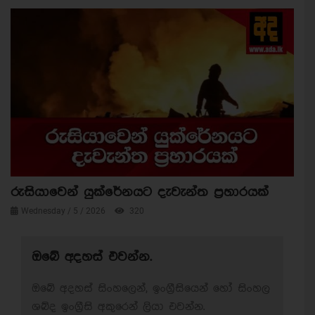
රුසියාවෙන් යුක්රේනයට දැවැන්ත ප්‍රහාරයක්
Wednesday / 5 / 2026
320
ඔබේ අදහස් එවන්න.
ඔබේ අදහස් සිංහලෙන්, ඉංග්‍රීසියෙන් හෝ සිංහල
ශබ්ද ඉංග්‍රීසි අකුරෙන් ලියා එවන්න.