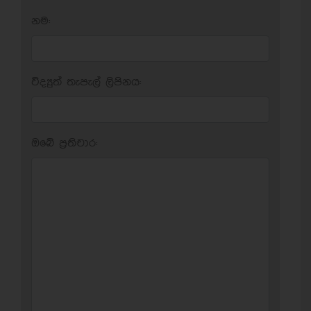
නම:
විද්‍යුත් තැපැල් ලිපිනය:
ඔබේ ප‍්‍රතිචාර: