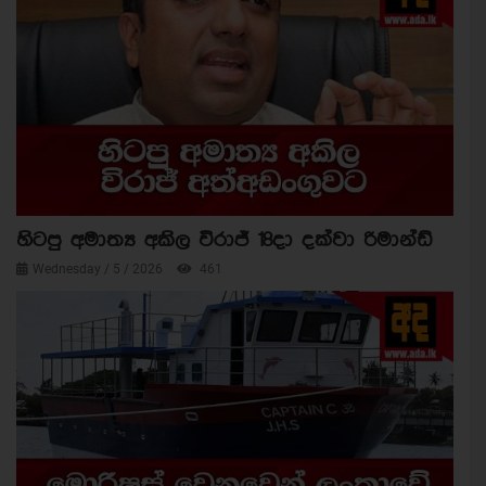
හිටපු අමාත්‍ය අකිල විරාජ් 18දා දක්වා රිමාන්ඩ්
Wednesday / 5 / 2026
461