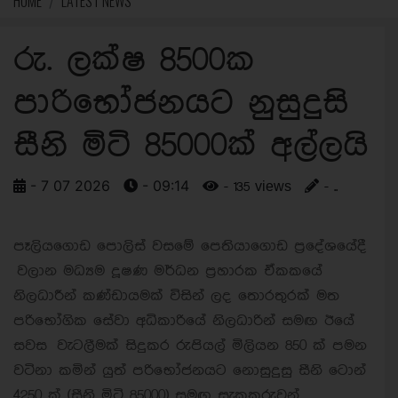
HOME
LATEST NEWS
රු. ලක්ෂ 8500ක
පාරිභෝජනයට නුසුදුසි
සීනි මිටි 85000ක් අල්ලයි
- 7 07 2026
- 09:14
- 135 views
- ..
පෑලියගොඩ පොලිස් වසමේ පෙතියාගොඩ ප්‍රදේශයේදී
වලාන මධ්‍යම දූෂණ මර්ධන ප්‍රහාරක ඒකකයේ
නිලධාරීන් කණ්ඩායමක් විසින් ලද තොරතුරක් මත
පරිභෝගික සේවා අධිකාරියේ නිලධාරින් සමඟ ඊයේ
සවස වැටලීමක් සිදුකර රුපියල් මිලියන 850 ක් පමන
වටිනා කමින් යුත් පරිභෝජනයට නොසුදුසු සීනි ටොන්
4250 ක් (සීනි මිටි 85000) සමඟ සැකකරුවන්