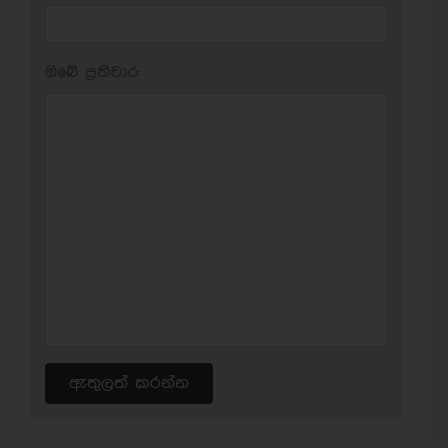
ඔබේ ප‍්‍රතිචාර:
ඇතුලත් කරන්න