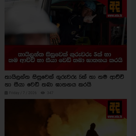
තායිලන්ත සිසුවෙක් ගුරුවරු 5ක් හා තම ආච්චි
හා සීයා වෙඩි තබා ඝාතනය කරයි
Friday / 7 / 2026
347