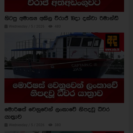
හිටපු අමාත්‍ය අකිල විරාජ් 18දා දක්වා රිමාන්ඩ්
Wednesday / 5 / 2026
480
මොරිෂස් වෙනුවෙන් ලංකාවේ නිපදවූ ධීවර
යාත්‍රාව
Wednesday / 5 / 2026
380