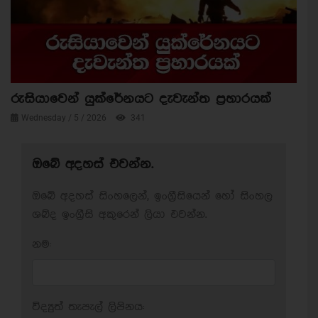
රුසියාවෙන් යුක්රේනයට දැවැන්ත ප්‍රහාරයක්
Wednesday / 5 / 2026
341
ඔබේ අදහස් එවන්න.
ඔබේ අදහස් සිංහලෙන්, ඉංග්‍රීසියෙන් හෝ සිංහල
ශබ්ද ඉංග්‍රීසි අකුරෙන් ලියා එවන්න.
නම:
විද්‍යුත් තැපැල් ලිපිනය: