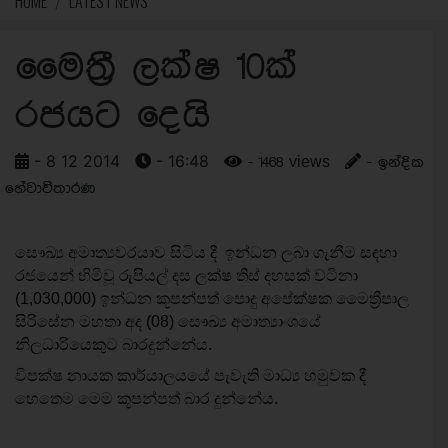
HOME
LATEST NEWS
මෛත්‍රී ලක්ෂ 10ක්
රජයට දෙයි
- 8 12 2014
- 16:48
- 1468 views
- ඉන්දික
හේවාවිතාරණ
සෞඛ්‍ය අමාත්‍යවරයාව සිටිය දී ඉන්ධන ලබා ගැනීම සඳහා
රජයෙන් හිමිවූ රුපියල් දස ලක්ෂ තිස් දහසක් වටිනා
(1,030,000) ඉන්ධන කූපන්පත් පොදු අපේක්ෂක මෛත්‍රීපාල
සිරිසේන මහතා අද (08) සෞඛ්‍ය අමාත්‍යාංශයේ
නිලධාරියෙකුට බාරදුන්නේය.
විපක්ෂ නායක කාර්යාලයයේ පැවැති මාධ්‍ය හමුවක දී
හෙතෙම මෙම කූපන්පත් බාර දුන්නේය.