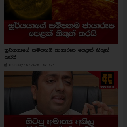
සූර්යයාගේ සමීපතම ඡායාරූප පෙළක් නිකුත්
කරයි
Thursday / 6 / 2026
574