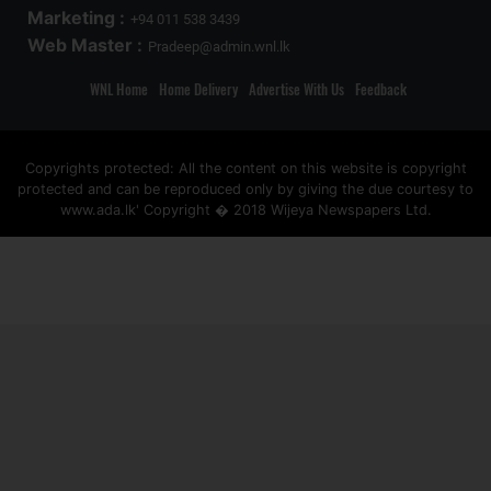
Marketing :
+94 011 538 3439
Web Master :
Pradeep@admin.wnl.lk
WNL Home
Home Delivery
Advertise With Us
Feedback
Copyrights protected: All the content on this website is copyright
protected and can be reproduced only by giving the due courtesy to
www.ada.lk' Copyright � 2018 Wijeya Newspapers Ltd.
ad space