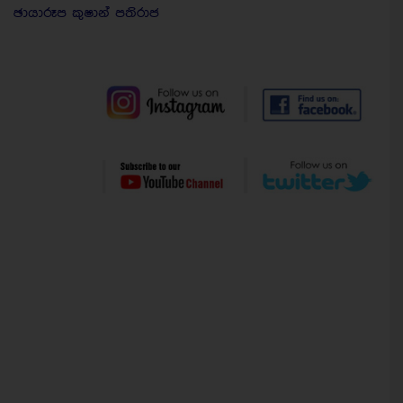
ඡායාරූප කුෂාන් පතිරාජ