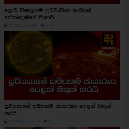
ලොව විශාලතම උඩවැඩියා ශාඛයක්
පේරාදෙණියේ පිපෙයි
Sunday / 2 / 2026
549
සූර්යයාගේ සමීපතම ඡායාරූප පෙළක් නිකුත්
කරයි
Thursday / 6 / 2026
480