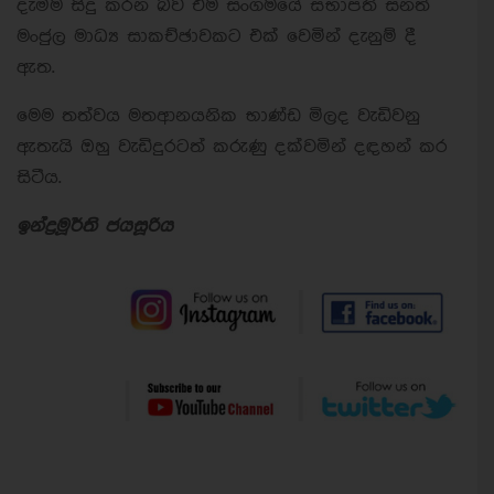
දැමීම සිදු කරන බව එම සංගමයේ සභාපති සනත්
මංජුල මාධ්‍ය සාකච්ඡාවකට එක් වෙමින් දැනුම් දී
ඇත.
මෙම තත්වය මතආනයනික භාණ්ඩ මිලද වැඩිවනු
ඇතැයි ඔහු වැඩිදුරටත් කරුණු දක්වමින් දඳහන් කර
සිටීය.
ඉන්ද්‍රමූර්ති ජයසූරිය