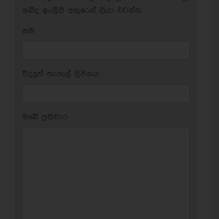
ශබ්ද ඉංග්‍රීසි අකුරෙන් ලියා එවන්න.
නම:
විද්‍යුත් තැපැල් ලිපිනය:
ඔබේ ප‍්‍රතිචාර: