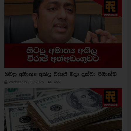
හිටපු අමාත්‍ය අකිල විරාජ් 18දා දක්වා රිමාන්ඩ්
Wednesday / 5 / 2026
455