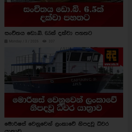
සංචිතය ඩො.බි. 6.5ක් දක්වා පහතට
Monday / 3 / 2026
337
මොරිෂස් වෙනුවෙන් ලංකාවේ නිපදවූ ධීවර
යාත්‍රාව