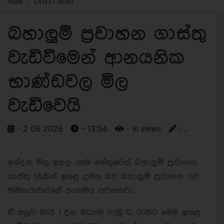
HOME
LATEST NEWS
බහාලුම් ප්‍රවාහන ගාස්තු
වැඩිවීමෙන් ආනයනික
භාණ්ඩවල මිල
වැඩිවෙයි
- 2 06 2026
- 13:54
- 81 views
- ..
ඉන්දන මිල ඉහල යෑම හේතුවෙන් බහාලුම් ප්‍රවාහන
ගාස්තු 5%කින් ඉහළ දමන බව බහාලුම් ප්‍රවාහන රථ
හිමිකරුවන්ගේ සංගමය පවසනවා.
ඒ අනුව මැයි 1 දින මධ්‍යම රාත්‍රී 12. 00සිට මෙම ඉහළ