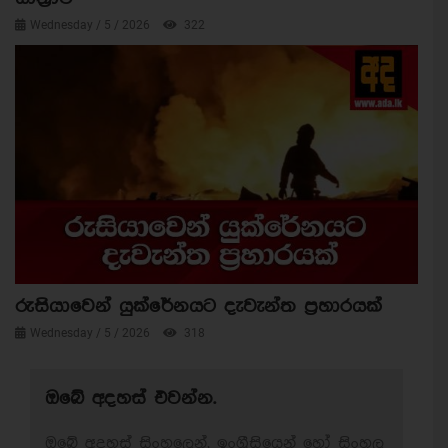
Wednesday / 5 / 2026
322
රුසියාවෙන් යුක්රේනයට දැවැන්ත ප්‍රහාරයක්
Wednesday / 5 / 2026
318
ඔබේ අදහස් එවන්න.
ඔබේ අදහස් සිංහලෙන්, ඉංග්‍රීසියෙන් හෝ සිංහල