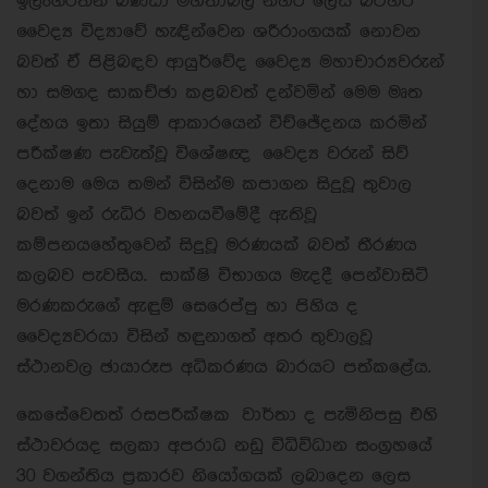
ඉලංගරත්න බණ්ඩා මහතාබල නහර ලෙස බටහිර
වෛද්‍ය විද්‍යාවේ හැඳින්වෙන ශරීරාංගයක් නොවන
බවත් ඒ පිළිබඳව ආයුර්වේද වෛද්‍ය මහාචාර්‍යවරුන්
හා සමගද සාකච්ඡා කළබවත් දන්වමින් මෙම මෘත
දේහය ඉතා සියුම් ආකාරයෙන් විච්ඡේදනය කරමින්
පරීක්ෂණ පැවැත්වූ විශේෂඥ වෛද්‍ය වරුන් සිව්
දෙනාම මෙය තමන් විසින්ම කපාගන සිදුවූ තුවාල
බවත් ඉන් රුධිර වහනයවීමේදී ඇතිවූ
කම්පනයහේතුවෙන් සිදුවූ මරණයක් බවත් තීරණය
කලබව පැවසීය. සාක්ෂි විභාගය මැදදී පෙන්වාසිටි
මරණකරුගේ ඇඳුම් සෙරෙප්පු හා පිහිය ද
වෛද්‍යවරයා විසින් හඳුනාගත් අතර තුවාලවූ
ස්ථානවල ඡායාරූප අධිකරණය බාරයට පත්කළේය.
කෙසේවෙතත් රසපරීක්ෂක වාර්තා ද පැමිනිපසු එහි
ස්ථාවරයද සලකා අපරාධ නඩු විධිවිධාන සංග්‍රහයේ
30 වගන්තිය ප්‍රකාරව නියෝගයක් ලබාදෙන ලෙස