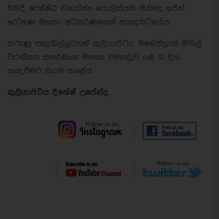
එහිදී ජ්‍යේෂ්ඨ නියෝජ්‍ය පොලිස්පති නීතිඥ අජිත්
රෝහණ මහතා අධිකරණයෙන් අයැදසිටියේය.
කරුණු සැලකිල්ලටගත් කුලියාපිටිය මහේස්ත්‍රාත් මිහිල්
චිරන්තන සතරසිංහ මහතා එමනඩුව යළි 12 දින
කැඳවීමට නියම කළේය.
කුලියාපිටිය දිනේෂ් උපේන්ද්‍ර