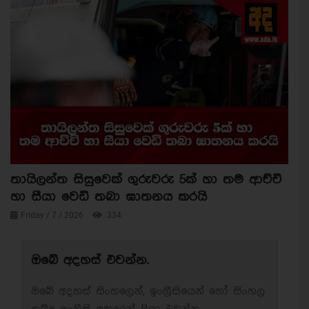
තායිලන්ත සිසුවෙක් ගුරුවරු 5ක් හා තම ආච්චි
හා සීයා වෙඩි තබා ඝාතනය කරයි
Friday / 7 / 2026
334
ඔබේ අදහස් එවන්න.
ඔබේ අදහස් සිංහලෙන්, ඉංග්‍රීසියෙන් හෝ සිංහල