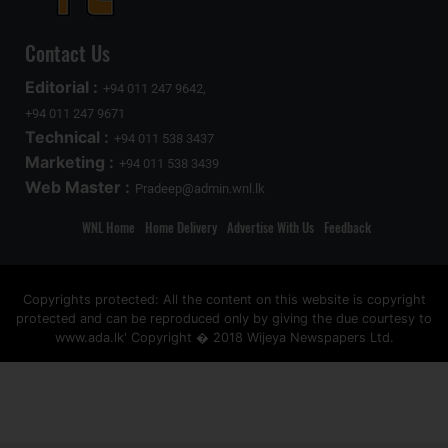
Contact Us
Editorial :
+94 011 247 9642,
+94 011 247 9671
Technical :
+94 011 538 3437
Marketing :
+94 011 538 3439
Web Master :
Pradeep@admin.wnl.lk
WNL Home
Home Delivery
Advertise With Us
Feedback
Copyrights protected: All the content on this website is copyright
protected and can be reproduced only by giving the due courtesy to
www.ada.lk' Copyright � 2018 Wijeya Newspapers Ltd.
ad space