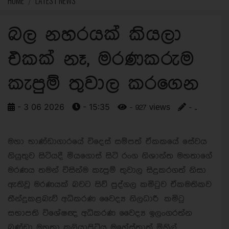
HOME
LATEST NEWS
බල නහරයක් කියලා
එකක් නෑ, මරණකරුම
කැපුම් තුවාල කරගෙන
- 3 06 2026
- 15:35
- 927 views
- ..
මහා භාණ්ඩාගාරයේ විදෙස් සම්පත් ඒකකයේ සේවය
නියුතුව සිටියදී මියගොස් සිටි රංග නිශාන්ත මහතාගේ
මරණය තමන් විසින්ම කැපුම් තුවාල සිදුකරගත් නිසා
ඇතිවූ මරණයක් බවට සිව් පුද්ගල කමිටුව ඒකමතිකව
තීන්දුකළබැව් අධිකරණ වෛද්‍ය නිලධාරී කමිටු
සභාපති විශේෂඥ අධිකරණ වෛද්‍ය ඉලංගරත්න
බණ්ඩා මහතා කුලියාපිටිය මහේස්ත්‍රාත් මිහිල්