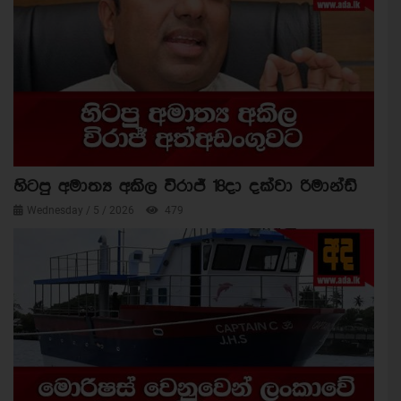
හිටපු අමාත්‍ය අකිල විරාජ් 18දා දක්වා රිමාන්ඩ්
Wednesday / 5 / 2026
479