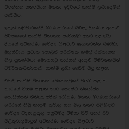
චිරන්තන සතරසිංහ මහතා ඉදිරියේ සාක්ෂි ලබාදෙමින්
පැවසීය.
ඉකුත් නඩුවාරයේදී මරණකරුගේ බිරිඳ, දියණිය ඇතුළු
පිරිසකගේ සාක්ෂි විභාගය පැවැත්වූ අතර අද (03)
දිනයේ අධිකරණ වෛද්‍ය නිළධාරී ඉලංගරත්න බණ්ඩා,
මූලස්ථාන ප්‍රධාන පොලිස් පරීක්ෂක කමල් රත්නායක,
නිල සුනක්ඛයා මෙහෙයවූ සැරයන් ඇතුළු විමර්ශකයින්
විමර්ශකයින්ගෙන්. සාක්ෂි ලබා ගැනීම සිදු කළහ.
එහිදී සාක්ෂි විභාගය මෙහෙයවූයේ වයඹ පළාත
භාරයේ වයඹ පළාත භාර ජ්‍යෙෂ්ඨ නියෝජ්‍ය
පොලිස්පති නීතිඥ අජිත් රෝහණ මහතා මරණකරුගේ
ශරීරයේ තිබූ කැපුම් තුවාල සහ බල නහර පිළිබඳව
වෛද්‍ය විද්‍යානුකූල පසුබිමද විමසා සිටි අතර ඊට
පිළිතුරුලබාදුන් අධිකරණ වෛද්‍ය නිළධාරී