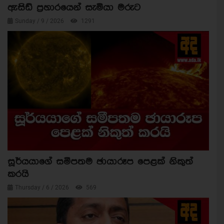
ඇසිඩ් ප්‍රහාරයෙන් සැමියා මරුට
Sunday / 9 / 2026
1291
සූර්යයාගේ සමීපතම ඡායාරූප පෙළක් නිකුත්
කරයි
Thursday / 6 / 2026
569