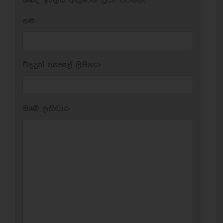
ශබ්ද ඉංග්‍රීසි අකුරෙන් ලියා එවන්න.
නම:
විද්‍යුත් තැපැල් ලිපිනය:
ඔබේ ප‍්‍රතිචාර: