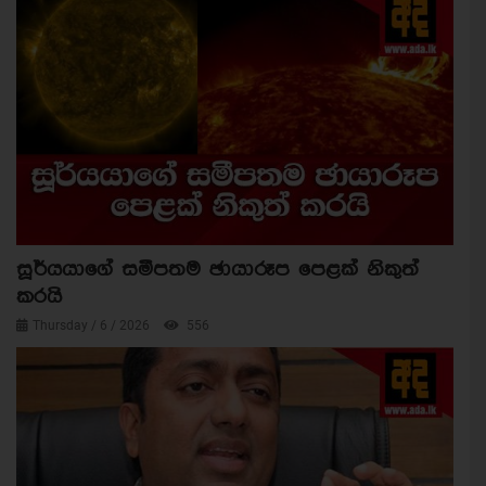
සූර්යයාගේ සමීපතම ඡායාරූප පෙළක් නිකුත්
කරයි
Thursday / 6 / 2026
556