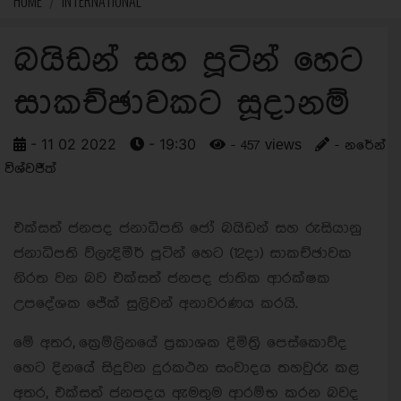
HOME
INTERNATIONAL
බයිඩන් සහ පූටින් හෙට
සාකච්ඡාවකට සූදානම්
- 11 02 2022
- 19:30
- 457 views
- නරේන්
විශ්වජීත්
එක්සත් ජනපද ජනාධිපති ජෝ බයිඩන් සහ රුසියානු
ජනාධිපති ව්ලැදිමීර් පූටින් හෙට (12දා) සාකච්ඡාවක
නිරත වන බව එක්සත් ජනපද ජාතික ආරක්ෂක
උපදේශක ජේක් සුලිවන් අනාවරණය කරයි.
මේ අතර, ක්‍රෙම්ලිනයේ ප්‍රකාශක දිමිත්‍රි පෙස්කොව්ද
හෙට දිනයේ සිදුවන දුරකථන සංවාදය තහවුරු කළ
අතර, එක්සත් ජනපදය ඇමතුම ආරම්භ කරන බවද