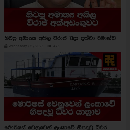
හිටපු අමාත්‍ය අකිල විරාජ් 18දා දක්වා රිමාන්ඩ්
Wednesday / 5 / 2026
475
මොරිෂස් වෙනුවෙන් ලංකාවේ නිපදවූ ධීවර