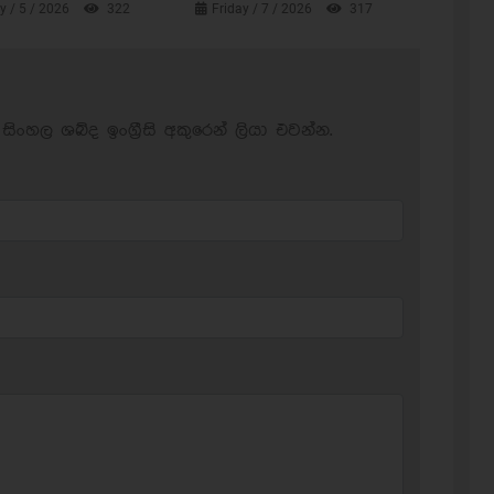
 / 5 / 2026
322
Friday / 7 / 2026
317
සිංහල ශබ්ද ඉංග්‍රීසි අකුරෙන් ලියා එවන්න.