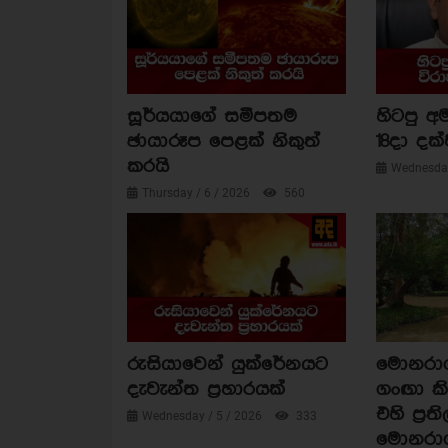
සූර්යයාගේ සමීපතම
හිටපු අම
ඡායාරූප පෙළක් නිකුත්
18දා දක්
කරයි
Wednesday
Thursday / 6 / 2026
560
රුසියාවෙන් යුක්රේනයට
මොනරාගල
දැවැන්ත ප්‍රහාරයක්
ගංඟා කි
එහි ප්‍රත
Wednesday / 5 / 2026
333
මොනරා