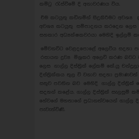
කමිටු රැස්විමේ දි අනාවරණය විය.
එම කටයුතු කඩිනමින් සිදුකිරිමට අවශ්‍ය ක්‍
අවශ්‍ය කටයුතු සම්පාදනය කරදෙන ලෙස ජා
සහකාර අධ්‍යක්ෂකවරයා මෙහිදි ඉල්ලම් ක
මේවනවිට වෙළදපොළේ අලෙවිය සදහා ප
රසායන ද්‍රව්‍ය මිශ්‍රකර අලෙවි කරණ බ
ලෙස ගාල්ල දිස්ත්‍රික් ලේකම් කේ.යු චන්ද්
දිස්ත්‍රික්කය තුල වි වගාව සදහා ප්‍රම
සතුව පවතින බව මෙහිදි ගාල්ල දිස්ත්‍රි
සදහන් කළේය. ගාල්ල දිස්ත්‍රික් සැලසුම් ක
හේවගේ මහතාගේ ප්‍රධානත්වයෙන් ගාල්ල දිස්ත
පැවැත්විණි.