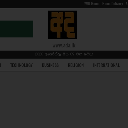
WNL Home
Home Delivery
A
www.ada.lk
2026 අගෝස්තු මස 09 වන ඉරිදා
N
TECHNOLOGY
BUSINESS
RELIGION
INTERNATIONAL