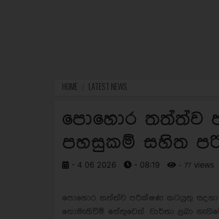
HOME
LATEST NEWS
පොහොර තත්ත්ව 
පහසුකම් සහිත පර
- 4 06 2026
- 08:19
- 77 views
පොහොර තත්ත්ව පරික්ෂණ කටයුතු සදහා 
නොමැතිවිම් හේතුවෙන් වාර්තා ලබා ගැනිමේ ප