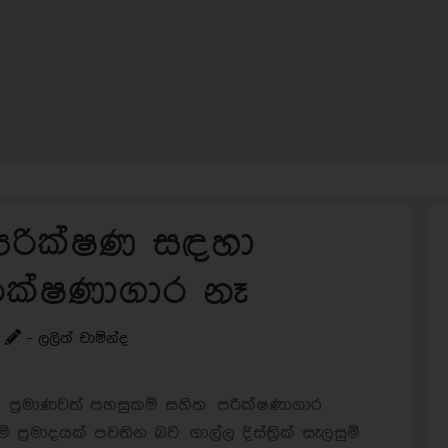
පරික්ෂණ සඳහා
ික්ෂණාගාර නෑ
- ලලිත් චාමින්ද
ප්‍රමාණවත් පහසුකම් සහිත පරික්ෂණාගාර
්‍රමාදයක් පවතින බව ගාල්ල දිස්ත්‍රික් සැලසුම්