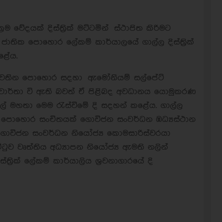
රම වේදයක් දිස්ත්‍රික් මට්ටමින් ස්ථාපිත කිරිමට
තික පොහොර ලේකම් කාර්යාලයේ ගාල්ල දිස්ත්‍රික්
ළේය.
වතින පොහොර සදහා ඇමෝනියම් සල්පේට්
වට වාර්තා වි ඇති බවත් ඒ පිළිබද අවධානය යොමුකරණ
‍රලාල් මහතා මෙම රැස්විමේ දි සදහන් කළේය. ගාල්ල
ාණවත් පොහොර සංචිතයක් ගොවිජන සංවර්ධන ඹධ්‍යස්ථාන
ක් ගොවිජන සංවර්ධන නියෝජ්‍ය කොමසාරිස්වරයා
මිටුව වෘත්තිය අධ්‍යාපන නියෝජ්‍ය ඇමති නලින්
්‍රික් ලේකම් කාර්යාලිය ශ්‍රවනාගාරයේ දි