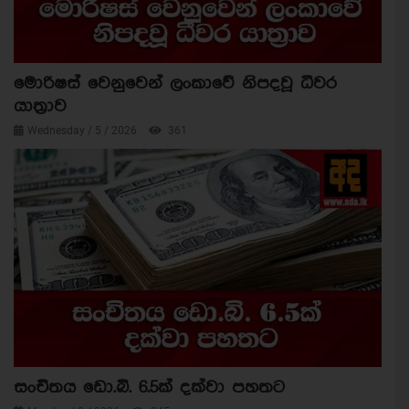
මොරිෂස් වෙනුවෙන් ලංකාවේ නිපදවූ ධීවර
යාත්‍රාව
Wednesday / 5 / 2026
361
සංචිතය ඩො.බි. 6.5ක් දක්වා පහතට