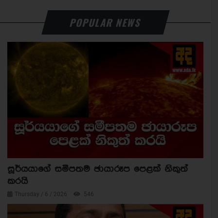
POPULAR NEWS
සූර්යයාගේ සමීපතම ඡායාරූප පෙළක් නිකුත්
කරයි
Thursday / 6 / 2026
546