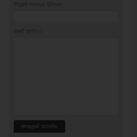
විද්‍යුත් තැපැල් ලිපිනය:
ඔබේ ප‍්‍රතිචාර:
ඇතුලත් කරන්න