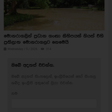
මොනරාගලින් ප්‍රධාන ගංඟා කිහිපයක් ගියත් එහි
ප්‍රතිලාභ මොනරාගලට නෙමෙයි
Wednesday / 5 / 2026
314
ඔබේ අදහස් එවන්න.
ඔබේ අදහස් සිංහලෙන්, ඉංග්‍රීසියෙන් හෝ සිංහල
ශබ්ද ඉංග්‍රීසි අකුරෙන් ලියා එවන්න.
නම: