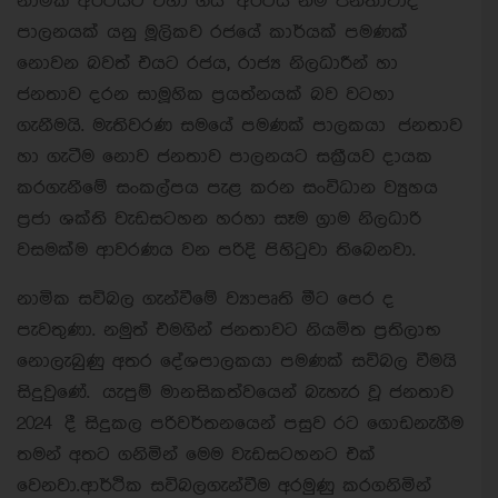
නාමික අර්ථයට එහා ගිය අර්ථය නම් ජනතාවාදී
පාලනයක් යනු මූලිකව රජයේ කාර්යක් පමණක්
නොවන බවත් එයට රජය, රාජ්‍ය නිලධාරීන් හා
ජනතාව දරන සාමූහික ප්‍රයත්නයක් බව වටහා
ගැනීමයි. මැතිවරණ සමයේ පමණක් පාලකයා ජනතාව
හා ගැටීම නොව ජනතාව පාලනයට සක්‍රීයව දායක
කරගැනීමේ සංකල්පය පැළ කරන සංවිධාන ව්‍යුහය
ප්‍රජා ශක්ති වැඩසටහන හරහා සෑම ග්‍රාම නිලධාරි
වසමක්ම ආවරණය වන පරිදි පිහිටුවා තිබෙනවා.
නාමික සවිබල ගැන්වීමේ ව්‍යාපෘති මීට පෙර ද
පැවතුණා. නමුත් එමගින් ජනතාවට නියමිත ප්‍රතිලාභ
නොලැබුණු අතර දේශපාලකයා පමණක් සවිබල වීමයි
සිදුවුණේ. යැපුම් මානසිකත්වයෙන් බැහැර වූ ජනතාව
2024 දී සිදුකල පරිවර්තනයෙන් පසුව රට ගොඩනැගීම
තමන් අතට ගනිමින් මෙම වැඩසටහනට එක්
වෙනවා.ආර්ථික සවිබලගැන්වීම අරමුණු කරගනිමින්