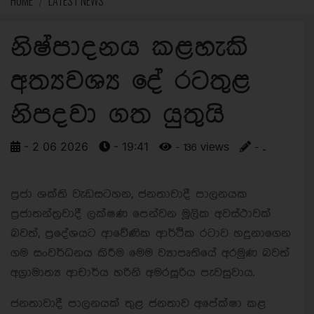
HOME
LATEST NEWS
නිෂ්පාදනය කළහැකි
අත්‍යවශ්‍ය දේ රටතුළ
නිපදවා ගත යුතුයි
- 2 06 2026
- 19:41
- 136 views
- ..
ප්‍රජා ශක්ති වැඩසටහන, ජනතාවාදී පාලනයක
ප්‍රජාතන්ත්‍රවාදී ලක්ෂණ පෙන්වන මූලික අවස්ථාවක්
බවත්, ප්‍රදේශයට ආවේණික ආර්ථික රටාව හදුනාගෙන
ගම සංවර්ධනය කිරීම මෙම ව්‍යාපෘතියේ අරමුණ බවත්
අග්‍රාමාත්‍ය ආචාර්ය හරිනි අමරසූරිය පැවසුවාය.
ජනතාවාදී පාලනයක් තුළ ජනතාව අපේක්ෂා කළ