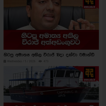
හිටපු අමාත්‍ය අකිල විරාජ් 18දා දක්වා රිමාන්ඩ්
Wednesday / 5 / 2026
473