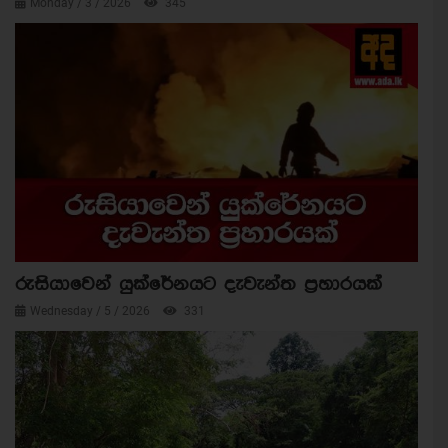
Monday / 3 / 2026
345
රුසියාවෙන් යුක්රේනයට දැවැන්ත ප්‍රහාරයක්
Wednesday / 5 / 2026
331