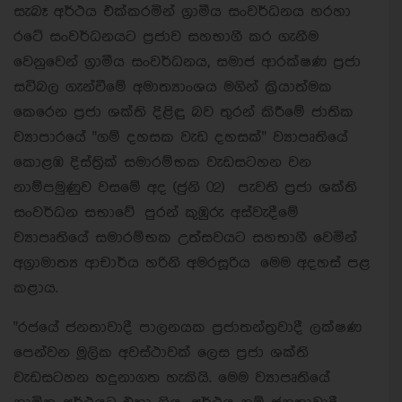
සැබෑ අර්ථය එක්කරමින් ග්‍රාමීය සංවර්ධනය හරහා
රටේ සංවර්ධනයට ප්‍රජාව සහභාගී කර ගැනීම
වෙනුවෙන් ග්‍රාමීය සංවර්ධනය, සමාජ ආරක්ෂණ ප්‍රජා
සවිබල ගැන්වීමේ අමාත්‍යාංශය මගින් ක්‍රියාත්මක
කෙරෙන ප්‍රජා ශක්ති දිළිඳු බව තුරන් කිරීමේ ජාතික
ව්‍යාපාරයේ "ගම් දහසක වැඩ දහසක්" ව්‍යාපෘතියේ
කොළඹ දිස්ත්‍රික් සමාරම්භක වැඩසටහන වන
නාම්පමුණුව වසමේ අද (ජුනි ⁣02) පැවති ප්‍රජා ශක්ති
සංවර්ධන සභාවේ පුරන් කුඹුරු අස්වැදීමේ
ව්‍යාපෘතියේ සමාරම්භක උත්සවයට සහභාගී වෙමින්
අග්‍රාමාත්‍ය ආචාර්ය හරිනි අමරසූරිය මෙම අදහස් පළ
කළාය.
"රජයේ ජනතාවාදී පාලනයක ප්‍රජාතන්ත්‍රවාදී ලක්ෂණ
පෙන්වන මූලික අවස්ථාවක් ලෙස ප්‍රජා ශක්ති
වැඩසටහන හදුනාගත හැකියි. මෙම ව්‍යාපෘතියේ