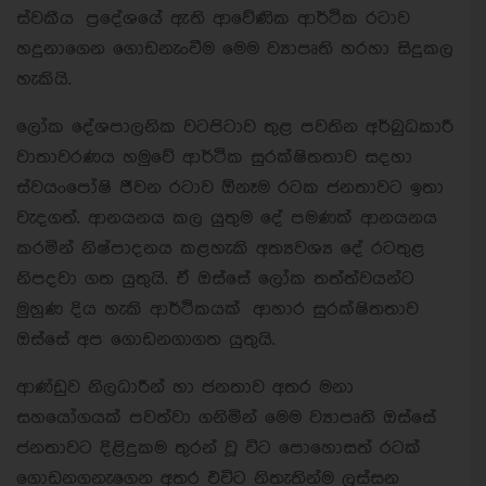
ස්වකීය ප්‍රදේශයේ ඇති ආවේණික ආර්ථික රටාව
හදුනාගෙන ගොඩනැංවීම මෙම ව්‍යාපෘති හරහා සිදුකල
හැකියි.
ලෝක දේශපාලනික වටපිටාව තුළ පවතින අර්බුධකාරී
වාතාවරණය හමුවේ ආර්ථික සුරක්ෂිතතාව සදහා
ස්වයංපෝෂි ජීවන රටාව ඕනෑම රටක ජනතාවට ඉතා
වැදගත්. ආනයනය කල යුතුම දේ පමණක් ආනයනය
කරමින් නිෂ්පාදනය කළහැකි අත්‍යවශ්‍ය දේ රටතුළ
නිපදවා ගත යුතුයි. ඒ ඔස්සේ ලෝක තත්ත්වයන්ට
මුහුණ දිය හැකි ආර්ථිකයක් ආහාර සුරක්ෂිතතාව
ඔස්සේ අප ගොඩනගාගත යුතුයි.
ආණ්ඩුව නිලධාරීන් හා ජනතාව අතර මනා
සහයෝගයක් පවත්වා ගනිමින් මෙම ව්‍යාපෘති ඔස්සේ
ජනතාවට දිළිදුකම තුරන් වූ විට පොහොසත් රටක්
ගොඩනගනැගෙන අතර එවිට නිතැතින්ම ලස්සන