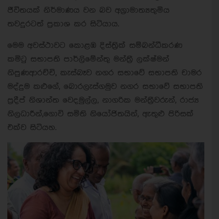
ජීවිතයක් නිර්මාණය වන බව අග්‍රාමාත්‍යතුමිය
තවදුරටත් ප්‍රකාශ කර සිටියාය.
මෙම අවස්ථාවට කොළඹ දිස්ත්‍රික් සම්බන්ධීකරණ
කමිටු සභාපති පාර්ලිමේන්තු මන්ත්‍රී ලක්ෂ්මන්
නිපුණආරච්චි, කැස්බෑව නගර සභාවේ සභාපති චාමර
මද්දුම කළුගේ, බොරලැස්ගමුව නගර සභාවේ සභාපති
ප්‍රදීප් නිශාන්ත වෙදමුල්ල, නාගරික මන්ත්‍රීවරුන්, රාජ්‍ය
නිලධාරීන්,ගොවි සමිති නියෝජිතයින්, ඇතුළු පිරිසක්
එක්ව සිටියහ.