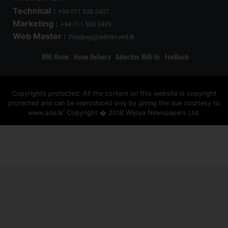
Technical :
+94 011 538 3437
Marketing :
+94 011 538 3439
Web Master :
Pradeep@admin.wnl.lk
WNL Home
Home Delivery
Advertise With Us
Feedback
Copyrights protected: All the content on this website is copyright
protected and can be reproduced only by giving the due courtesy to
www.ada.lk' Copyright � 2018 Wijeya Newspapers Ltd.
ad space