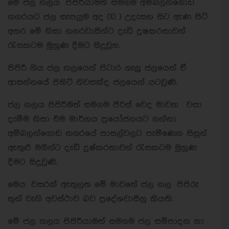
මේ ජල නලය පිපිරීයාමත් සමගම අම්බලන්ගොඩ
නගරයට ජල සැපයුම අද (10 ) උදැසන සිට ඇණ සිටි
අතර මේ නිසා නගරවාසීන්ට දැඩි දුෂකරතාවන්
රැසකටම මුහුණ දීමට සිදුවූහ.
පිපිරී ගිය ජල නලයෙන් පිටාර ගැලු ජලයෙන් ඒ
ආසන්නයේ පිහිටි නිවසක්ද ජලයෙන් යටවුණි.
ජල නලය පිපිරීමත් සමගම පීරිස් වෙද මාවත වසා
දැමීම නිසා එම මාර්ගය ප්‍රයෝජනයට ගන්නා
අම්බලන්ගොඩ නගරයේ පාසල්වලට පැමිණෙන සිසුන්
ඇතුළු මගීන්ට දැඩි දුෂ්කරතාවන් රැසකටම මුහුණ
දීමට සිදුවුණි.
මෙය වසරක් ඇතුලත මේ මාවතේ ජල නල පිපිරු
තුන් වැනි අවස්ථාව බව ප්‍රදේශවාසීහු කියති.
මේ ජල නලය පිපිරීයාමත් සමගම ජල සම්පාදන හා