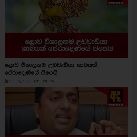
ලොව විශාලතම උඩවැඩියා ශාඛයක්
පේරාදෙණියේ පිපෙයි
Sunday / 2 / 2026
541