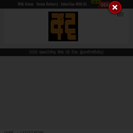
WNL Home
Home Delivery
Advertise With Us
2026 අගෝස්තු මස 06 වන බ්‍රහස්පතින්දා