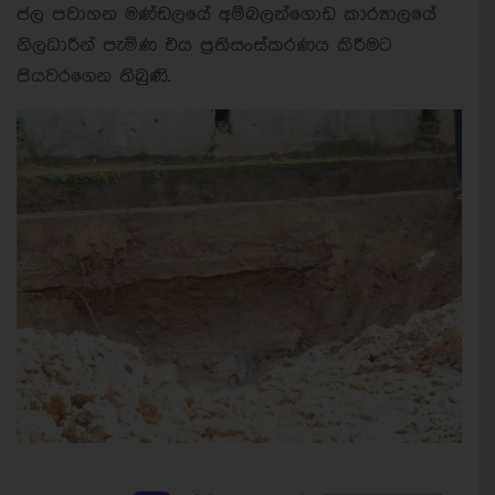
ජල පවාහන මණ්ඩලයේ අම්බලන්ගොඩ කාර්‍යාලයේ
නිලධාරීන් පැමිණ එය ප්‍රතිසංස්කරණය කිරීමට
පියවරගෙන තිබුණි.