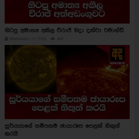
හිටපු අමාත්‍ය අකිල විරාජ් 18දා දක්වා රිමාන්ඩ්
Wednesday / 5 / 2026
442
සූර්යයාගේ සමීපතම ඡායාරූප පෙළක් නිකුත්
කරයි