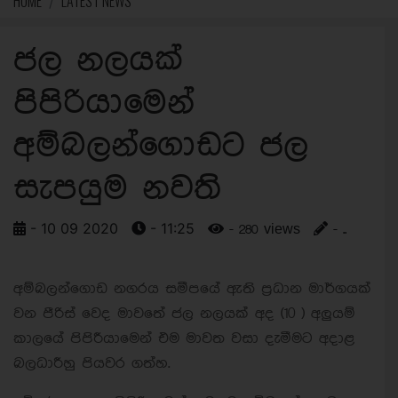
HOME
LATEST NEWS
ජල නලයක්
පිපිරියාමෙන්
අම්බලන්ගොඩට ජල
සැපයුම නවති
- 10 09 2020
- 11:25
- 280 views
- ..
අම්බලන්ගොඩ නගරය සමීපයේ ඇති ප්‍රධාන මාර්ගයක්
වන පීරිස් වෙද මාවතේ ජල නලයක් අද (10 ) අලුයම්
කාලයේ පිපිරීයාමෙන් එම මාවත වසා දැමීමට අදාළ
බලධාරීහු පියවර ගත්හ.