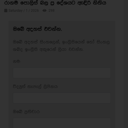
රාගම පොලිස් බල ප්‍ර දේශයට ඇඳිරි නිතිය
Saturday / 1 / 2026
298
ඔබේ අදහස් එවන්න.
ඔබේ අදහස් සිංහලෙන්, ඉංග්‍රීසියෙන් හෝ සිංහල
ශබ්ද ඉංග්‍රීසි අකුරෙන් ලියා එවන්න.
නම:
විද්‍යුත් තැපැල් ලිපිනය:
ඔබේ ප‍්‍රතිචාර: