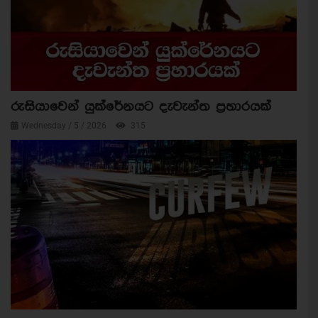
රුසියාවෙන් යුක්රේනයට දැවැන්ත ප්‍රහාරයක්
Wednesday / 5 / 2026
315