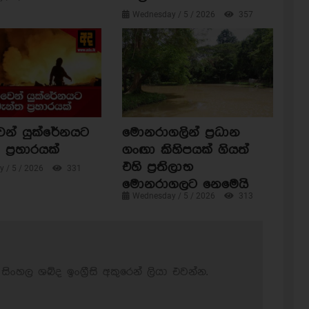
Wednesday / 5 / 2026
357
ෙන් යුක්රේනයට
මොනරාගලින් ප්‍රධාන
ප්‍රහාරයක්
ගංඟා කිහිපයක් ගියත්
එහි ප්‍රතිලාභ
 / 5 / 2026
331
මොනරාගලට නෙමෙයි
Wednesday / 5 / 2026
313
සිංහල ශබ්ද ඉංග්‍රීසි අකුරෙන් ලියා එවන්න.