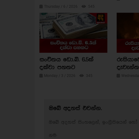
Thursday / 6 / 2026
545
සංචිතය ඩො.බි. 6.5ක්
රුසියාව
දක්වා පහතට
දැවැන්ත 
Monday / 3 / 2026
345
Wednesday
ඔබේ අදහස් එවන්න.
ඔබේ අදහස් සිංහලෙන්, ඉංග්‍රීසියෙන් හෝ 
නම: