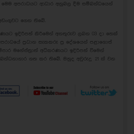
යි. මෙම අපරාධයට ආධාර අනුබල දීම සම්බන්ධයෙන්
්අඩංගුවට ගෙන තිබේ.
කරණයට ඉදිරිපත් කිරිමෙන් අනතුරුව ලබන 03 දා තෙක්
රාධයේ ප්‍රධාන සැකකරු ප්‍ර දේශයෙන් පළාගොස්
්පාර මහේස්ත්‍රාත් අධිකරණයට ඉදිරිපත් විමෙන්
බන්ධනාගාර ගත කර තිබේ. ඔහුද අවුරුදු 21 ක් වන