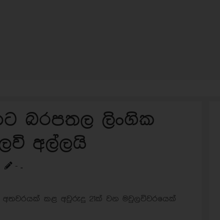
යකට බරපතල ලිංගික
වි අල්ලයි
- ..
ක අතවරයක් කළ අවුරුදු 21ක් වන මවුලවිවරයෙක්