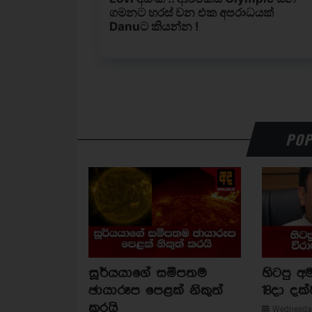
POP
සූර්යයාගේ සමීපතම
හිටපු අම
ඡායාරූප පෙළක් නිකුත්
18දා දක්
කරයි
Wednesday