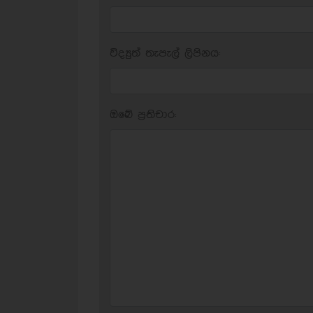
විද්‍යුත් තැපැල් ලිපිනය:
ඔබේ ප‍්‍රතිචාර: