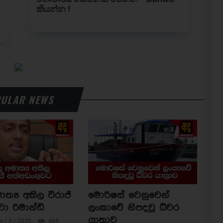
ULAR NEWS
ාත්‍ය අකිල විරාජ්
මොරිෂස් වෙනුවෙන්
වා රිමාන්ඩ්
ලංකාවේ නිපදවූ ධීවර
යාත්‍රාව
 / 5 / 2026
469