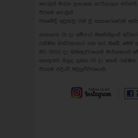
පොලිස් මාධ්‍ය ප්‍රකාශක කාර්යාලය පවස
එරගම පොලිස්
වසමේදී අවුරුචු 21ක් වූ සැකකරුවෙක් අත
සැකකරු 09 දා අම්පාර මහේස්ත්‍රාත් අධි
රක්ෂිත බන්ධනාගාර ගත කර තිබේ. මෙම අප
සිට 05/20 දා නිතිඥවරයෙක් මාර්ගයෙන් අම
අනතුරුව ඔහුද ලබන 03 දා තෙක් රක්ෂිත 
එරගම පදිංචි මවුලවිවරයෙකි.