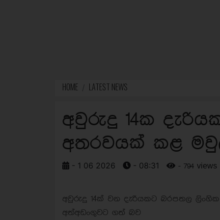
HOME
LATEST NEWS
අවුරුදු 14ක දැරි
අතරවයක් කළ මවුල
- 1 06 2026
- 08:31
- 794 views
අවුරුදු 14ක් වන දැරියකට බරපතල ලිංගි
අත්අඩංගුවට ගත් බව