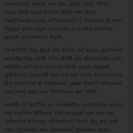
තනතුරුවල සේවය කළ යැං යූලින්, වංචා කිරීම,
බලය අනිසි ලෙස භාවිතා කිරීම සහ මුදල්
විශුද්ධිකරණය යන චෝදනාවලට ද වරදකරු වූ අතර,
ඔහුගේ අයථා ලෙස උපයාගත් ලාභ මෑත වසරවල
ඉහළම අගයන්ගෙන් එකකි.
69 හැවිරිදි ඔහු මුදල් සහ වටිනා දේ සඳහා ඉංජිනේරු
කොන්ත්‍රාත්තු, ඉඩම් මාරු කිරීම් සහ මූල්‍යකරණය ලබා
ගැනීමට අන් අයට උපකාර කිරීම සඳහා ඔහුගේ
භූමිකාවන් උපයෝගී කර ගත් බව රාජ්‍ය මාධ්‍ය පවසයි.
චීන ජනාධිපති ෂී ජින්පින්ගේ දූෂණ විරෝධී මර්දනයේ
කොටසක් ලෙස යැං විමර්ශනය කර තිබේ.
නැන්ජිං හි ආර්ථික හා තාක්ෂණික සංවර්ධනය සඳහා
තම වෘත්තීය ජීවිතයේ වැඩි කාලයක් ගත කළ යැං,
"අතිශයින් බරපතල ස්වභාවයේ" වැරදි සිදු කර ඇති
අතර "රාජ්‍යයේ සහ ජනතාවගේ අවශ්‍යතා සඳහා