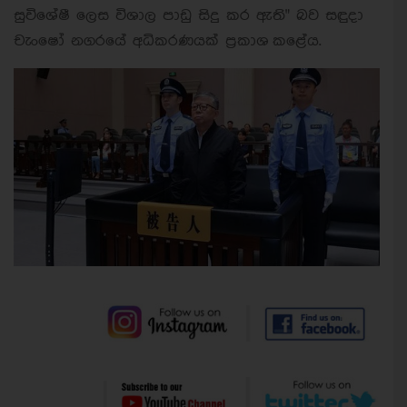
සුවිශේෂී ලෙස විශාල පාඩු සිදු කර ඇති" බව සඳුදා
චැංෂෝ නගරයේ අධිකරණයක් ප්‍රකාශ කළේය.