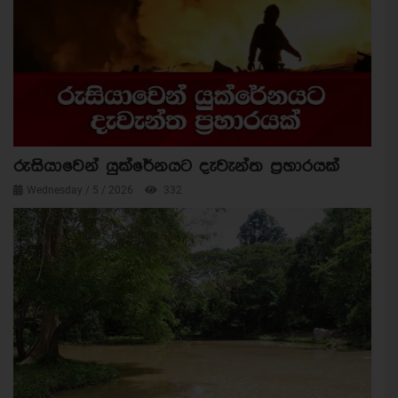
රුසියාවෙන් යුක්රේනයට දැවැන්ත ප්‍රහාරයක්
Wednesday / 5 / 2026
332