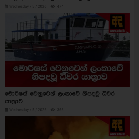
Wednesday / 5 / 2026
474
මොරිෂස් වෙනුවෙන් ලංකාවේ නිපදවූ ධීවර
යාත්‍රාව
Wednesday / 5 / 2026
366