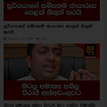
සූර්යයාගේ සමීපතම ඡායාරූප පෙළක් නිකුත්
කරයි
Thursday / 6 / 2026
554
හිටපු අමාත්‍ය අකිල විරාජ් 18දා දක්වා රිමාන්ඩ්