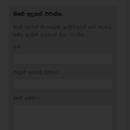
ඔබේ අදහස් එවන්න.
ඔබේ අදහස් සිංහලෙන්, ඉංග්‍රීසියෙන් හෝ සිංහල
ශබ්ද ඉංග්‍රීසි අකුරෙන් ලියා එවන්න.
නම:
විද්‍යුත් තැපැල් ලිපිනය:
ඔබේ ප‍්‍රතිචාර: