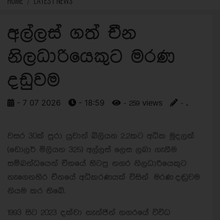
HOME
LATEST NEWS
අල්ලස් ගත් චීන
නිලධාරියෙකුට මරණ
දඩුවම
- 7 07 2026
- 18:59
- 259 views
- ..
වසර 30ක් පුරා යුවාන් බිලියන 2.2කට අධික මුදලක්
(ඩොලර් මිලියන 325) අල්ලස් ලෙස ලබා ගැනීම
සම්බන්ධයෙන් චීනයේ හිටපු නගර නිලධාරියෙකුට
නැගෙනහිර චීනයේ අධිකරණයක් විසින් මරණ දඬුවම
නියම කර තිබේ.
1993 සිට 2023 දක්වා නැන්ජින් නගරයේ විවිධ