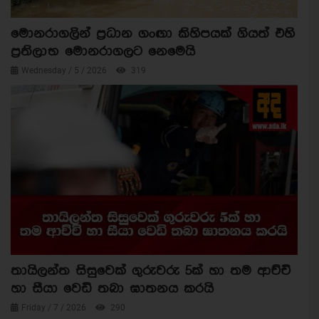
මොනරාගලින් ප්‍රධාන ගංඟා කිහිපයක් ගියත් එහි
ප්‍රතිලාභ මොනරාගලට නෙමෙයි
Wednesday / 5 / 2026
319
තායිලන්ත සිසුවෙක් ගුරුවරු 5ක් හා තම ආච්චි
හා සීයා වෙඩි තබා ඝාතනය කරයි
Friday / 7 / 2026
290