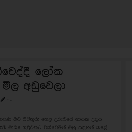
ිවෙද්දී ලෝක
මිල අඩුවෙලා
- ..
සාධාරණ බව පිවිතුරු හෙළ උරුමයේ නායක උදය
ති මාධ්‍ය හමුවකට එක්වෙමින් ඔහු සඳහන් කළේ