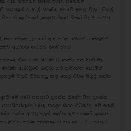
ුණේ. ඒක හතරබීරි කතාවක්නේ. එහෙනම්
ාවේ අනෙකුත් රටවල් සියල්ලටම මේ ඉහළ මිලට ඩීසල්
 විතරක් ලෝකයේ ඉහළම මිලට ඩීසල් මිලදී ගැනීම
ි, ඔය දේශපාලකයෝ අය කරපු වෙනත් ගාස්තුවක්,
අපිට අනුමාන කරන්න තිබෙන්නේ.
ඇත්තක්, ඒක හැම රටටම බලපෑවා. අපි වැඩි මිල
ා. මාලිමා ආණ්ඩුවේ කවුරු හරි දැවැන්ත කොමිස්
 ඉහළම මිලට පිරිපහදු කළ තෙල් වර්ග මිලදී ගන්න
න ඇයි මේ රටේ ජනතාව දරන්න ඕනේ? ඒක දරන්න
 ජනාධිපතිතුමාට බල කරලා කියා සිටිනවා, මේ තෙල්
ැලවත්ත පක්ෂ අරමුදලෙන්, ලෝක ඉතිහාසයේ ඉහළම
ඩුව පැලවත්ත පක්ෂ අරමුදලෙන් අය කරගන්න කියලා