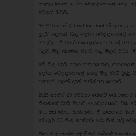
අප්‍රේල් මාසේ ලෝක වෙළඳපොළේ තෙල් මිල 
වෙනස් බවයි.
"මාලිමා ආණ්ඩුව නැවත වතාවක් අහස උසට
යුද්ධ දෙකක් මැද ලෝක වෙළඳපොලේ තෙල
ගිහිල්ලා ඒ වගේම ඩොලරය රුපියල් 371 දක්
වලට මිල නියමක නියම කළ මිලට වඩා වර්තම
මේ මිල වැඩි කිරීම අතාර්කිකයි, අසාධාරණය
ලෝක වෙළඳපොළේ තෙල් මිල වැඩි වුණු නිස
පුළුවන්. නමුත් දැන් තත්ත්වය වෙනස්.
2026 අප්‍රේල් 29 වෙනිදා බ්‍රෙන්ට් බොර
කියන්නේ මැයි මාසේ 29 වෙනකොට ඒක ඩොලර
මිල අඩු වෙලා තිබෙනවා. ඒ කියන්නේ මැය
ඩොලර් 30 කින් නැත්නම් 26% කින් අඩු වෙ
එහෙම දැවැන්ත අඩුවීමක් තිබියදීම තමයි 