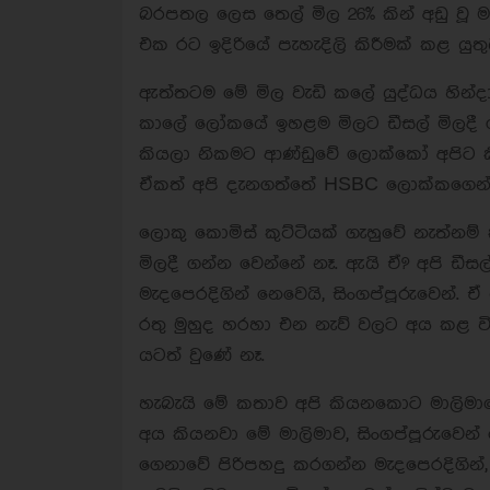
බරපතල ලෙස තෙල් මිල 26% කින් අඩු වූ
එක රට ඉදිරියේ පැහැදිලි කිරීමක් කළ යුතුය
ඇත්තටම මේ මිල වැඩි කලේ යුද්ධය හින්දා
කාලේ ලෝකයේ ඉහළම මිලට ඩීසල් මිලදී ග
කියලා නිකමට ආණ්ඩුවේ ලොක්කෝ අපිට ක
ඒකත් අපි දැනගත්තේ HSBC ලොක්කගෙන්
ලොකු කොමිස් කුට්ටියක් ගැහුවේ නැත්න
මිලදී ගන්න වෙන්නේ නෑ. ඇයි ඒ? අපි ඩීසල
මැදපෙරදිගින් නෙවෙයි, සිංගප්පූරුවෙන්. ඒ
රතු මුහුද හරහා එන නැව් වලට අය කළ විශ
යටත් වුණේ නෑ.
හැබැයි මේ කතාව අපි කියනකොට මාලිමාවේ
අය කියනවා මේ මාලිමාව, සිංගප්පූරුවෙන් 
ගෙනාවේ පිරිපහදු කරගන්න මැදපෙරදිගින්