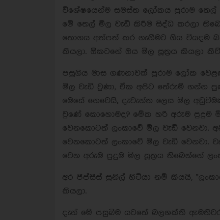
විශේෂයෙන්ම සමස්ත ලෝකය පුරාම තෙල් ම
මේ තෙල් මිල වැඩි කිරීම සිද්ධ කරලා ති
තොගය අත්පත් කර ගැනීමට ගිය වියදම 
කියලා. ඕකටනේ ඔය මිල සූත්‍රය කියලා කිව
පසුගිය මාස ගණනාවක් පුරාම ලෝක වෙළ
මිල වැඩි වුණා, ඒක අපිට තේරුම් ගන්න
මෙසේ නෙවෙයි, දැවැන්ත ලෙස මිල අඩුවීමක් 
වුණේ කොහොමද? මේක හරි අරුම පුදුම මි
වෙනකොටත් ලංකාවේ මිල වැඩි වෙනවා. 
වෙනකොටත් ලංකාවේ මිල වැඩි වෙනවා. ව
වෙන අරුම පුදුම මිල සූත්‍රය තිබෙන්නේ ල
අර ජිප්සීස් සුනිල් හිටියා නම් කියයි, 
කියලා.
දැන් මේ පසුබිම යටතේ බලශක්ති ඇමතිවරය