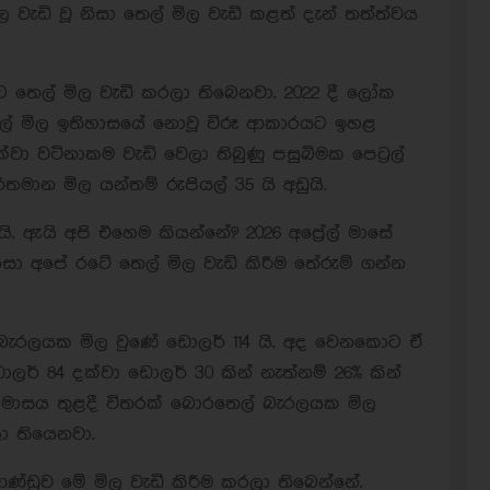
වැඩි වූ නිසා තෙල් මිල වැඩි කළත් දැන් තත්ත්වය
 තෙල් මිල වැඩි කරලා තිබෙනවා. 2022 දී ලෝක
් මිල ඉතිහාසයේ නොවූ විරූ ආකාරයට ඉහළ
වා වටිනාකම වැඩි වෙලා තිබුණු පසුබිමක පෙට්‍රල්
ාන මිල යන්තම් රුපියල් 35 යි අඩුයි.
ි. ඇයි අපි එහෙම කියන්නේ? 2026 අප්‍රේල් මාසේ
ා අපේ රටේ තෙල් මිල වැඩි කිරීම තේරුම් ගන්න
තෙල් බැරලයක මිල වුණේ ඩොලර් 114 යි. අද වෙනකොට ඒ
් 84 දක්වා ඩොලර් 30 කින් නැත්නම් 26% කින්
ි මාසය තුළදී විතරක් බොරතෙල් බැරලයක මිල
ලා තියෙනවා.
ආණ්ඩුව මේ මිල වැඩි කිරීම කරලා තිබෙන්නේ.