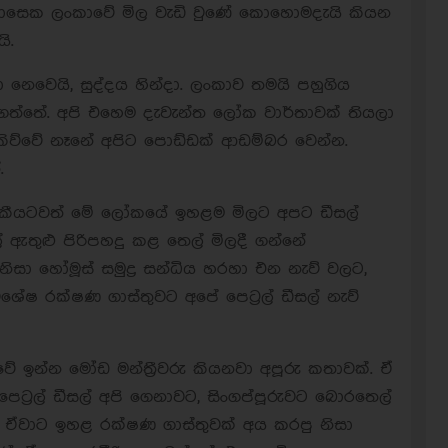
 මාසෙක ලංකාවේ මිල වැඩි වුණේ කොහොමදැයි කියන
ි.
 නෙවෙයි, සුද්දය හින්දා. ලංකාව තමයි පහුගිය
ත්තේ. අපි එහෙම දැවැන්ත ලෝක වාර්තාවක් තියලා
ිව්වේ නෑනේ අපිට පොඩ්ඩක් ආඩම්බර වෙන්න.
.
ම් කීයටවත් මේ ලෝකයේ ඉහළම මිලට අපට ඩීසල්
් ඇතුළු පිරිපහදු කළ තෙල් මිලදී ගන්නේ
 නිසා හෝමූස් සමුද්‍ර සන්ධිය හරහා එන නැව් වලට,
ේෂ රක්ෂණ ගාස්තුවට අපේ පෙට්‍රල් ඩීසල් නැව්
 ඉන්න මෝඩ මන්ත්‍රීවරු කියනවා අපූරු කතාවක්. ඒ
පෙට්‍රල් ඩීසල් අපි ගෙනාවට, සිංගප්පූරුවට බොරතෙල්
, ඒවාට ඉහළ රක්ෂණ ගාස්තුවක් අය කරපු නිසා