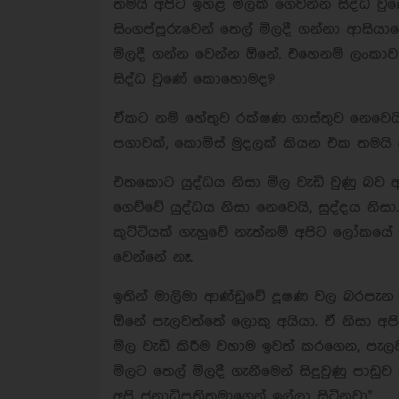
තමයි අපිට ඉහළ මිලක් ගෙවන්න සිද්ධ ව
සිංගප්පූරුවෙන් තෙල් මිලදී ගන්නා ආසිය
මිලදී ගන්න වෙන්න ඕනේ. එහෙනම් ලංකාව
සිද්ධ වුණේ කොහොමද?
ඒකට නම් හේතුව රක්ෂණ ගාස්තුව නෙවෙය
පගාවක්, කොමිස් මුදලක් කියන එක තමයි 
එතකොට යුද්ධය නිසා මිල වැඩි වුණු බව 
ගෙව්වේ යුද්ධය නිසා නෙවෙයි, සුද්දය නිස
කුට්ටියක් ගැහුවේ නැත්නම් අපිට ලෝකයේ
වෙන්නේ නෑ.
ඉතින් මාලිමා ආණ්ඩුවේ දූෂණ වල බරපැ
ඕනේ පැලවත්තේ ලොකු අයියා. ඒ නිසා අපි
මිල වැඩි කිරීම වහාම ඉවත් කරගෙන, ප
මිලට තෙල් මිලදී ගැනීමෙන් සිදුවුණු පා
අපි ජනාධිපතිතුමාගෙන් ඉල්ලා සිටිනවා"