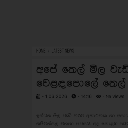
HOME
LATEST NEWS
අපේ තෙල් මිල වැඩ
වෙළඳපොලේ තෙල් 
- 1 06 2026
- 14:16
- 145 views
ඉන්ධන මිල වැඩි කිරීම අතාර්කික හා අ
ගම්මන්පිල මහතා පවසයි. අද කොළඹ පැවැ