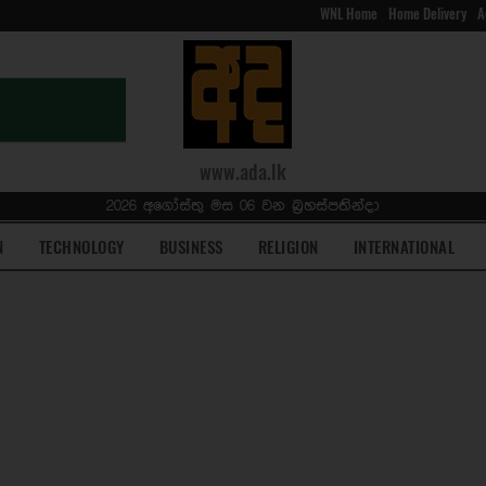
WNL Home
Home Delivery
A
www.ada.lk
2026 අගෝස්තු මස 06 වන බ්‍රහස්පතින්දා
N
TECHNOLOGY
BUSINESS
RELIGION
INTERNATIONAL