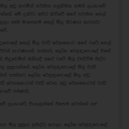
ිල අඩු කරමින් පවතින පසුබිමක තමයි ලංකාවේ
බෙන්නේ. මේ දක්වා අපිට කිව්වේ අපේ පවතින තෙල්
බලලා සෑම මාසෙකම තෙල් මිල තීරණය කරනවා
්වේ.
ඳපොළේ තෙල් මිල වැඩි වෙනකොට අපේ රටේ තෙල්
 පුළුවන් කාරණයක්. හැබැයි, ලෝක වෙළඳපොළේ එසේ
සිදුවෙමින් තිබියදී අපේ රටේ මිල වැඩිවීම සිද්ධ
ල සූත්‍රයක්නේ. ලෝක වෙළඳපොළේ මිල වැඩි
අනිත් පැත්තට ලෝක වෙළඳපොළේ මිල අඩු
ැඩි වෙනකොටත් වැඩි වෙන, අඩු වෙනකොටත් වැඩි
ංකාවේ පමණයි.
"ලංකාවේ ලංකාවේ, එංගලන්තේ එහෙම වෙන්නේ නෑ"
ා මිල සූත්‍රය ප්‍රසිද්ධ කරලා, ලෝක වෙළඳපොළේ