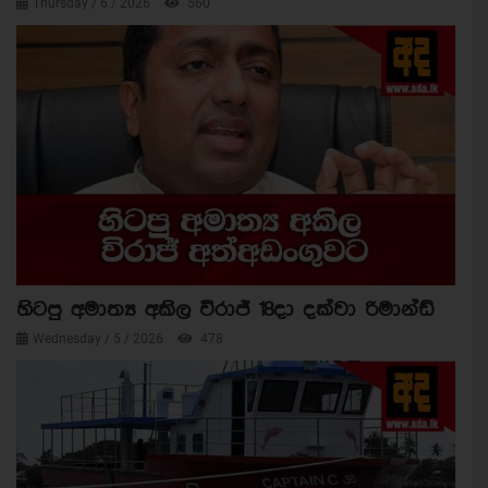
Thursday / 6 / 2026
560
හිටපු අමාත්‍ය අකිල විරාජ් 18දා දක්වා රිමාන්ඩ්
Wednesday / 5 / 2026
478