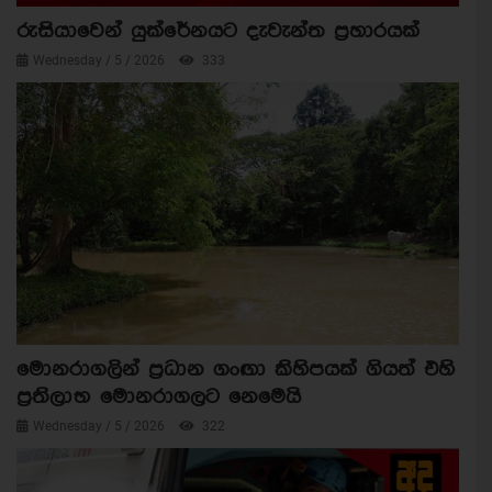
රුසියාවෙන් යුක්රේනයට දැවැන්ත ප්‍රහාරයක්
Wednesday / 5 / 2026
333
මොනරාගලින් ප්‍රධාන ගංඟා කිහිපයක් ගියත් එහි
ප්‍රතිලාභ මොනරාගලට නෙමෙයි
Wednesday / 5 / 2026
322