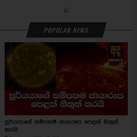
POPULAR NEWS
සූර්යයාගේ සමීපතම ඡායාරූප පෙළක් නිකුත්
කරයි