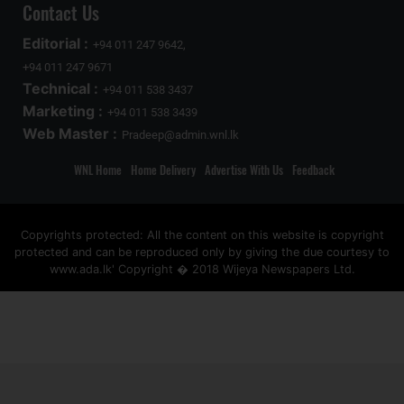
Contact Us
Editorial :
+94 011 247 9642,
+94 011 247 9671
Technical :
+94 011 538 3437
Marketing :
+94 011 538 3439
Web Master :
Pradeep@admin.wnl.lk
WNL Home
Home Delivery
Advertise With Us
Feedback
Copyrights protected: All the content on this website is copyright
protected and can be reproduced only by giving the due courtesy to
www.ada.lk' Copyright � 2018 Wijeya Newspapers Ltd.
ad space