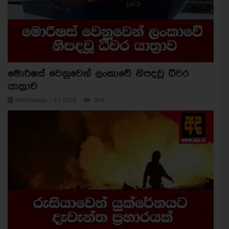
මොරිෂස් වෙනුවෙන් ලංකාවේ නිපදවූ ධීවර
යාත්‍රාව
Wednesday / 5 / 2026
368