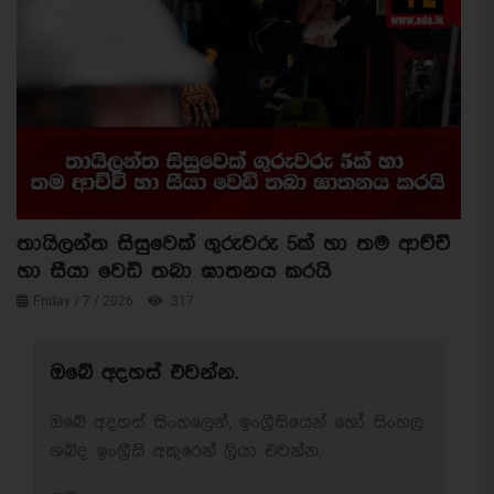
තායිලන්ත සිසුවෙක් ගුරුවරු 5ක් හා තම ආච්චි
හා සීයා වෙඩි තබා ඝාතනය කරයි
Friday / 7 / 2026
317
ඔබේ අදහස් එවන්න.
ඔබේ අදහස් සිංහලෙන්, ඉංග්‍රීසියෙන් හෝ සිංහල
ශබ්ද ඉංග්‍රීසි අකුරෙන් ලියා එවන්න.