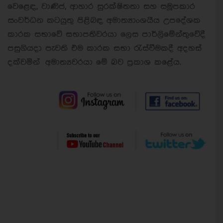
වෙළෙඳ, වාණිජ, ආහාර සුරක්ෂිතතා සහ සමූපකාර
සංවර්ධන කටයුතු පිළිබඳ අමාත්‍යාංශයීය උපදේශක
කාරක සභාවේ සභාපතිවරයා ලෙස පාර්ලිමේන්තුවේදී
පසුගියදා පැවති එම කාරක සභා රැස්වීමකදී අදහස්
දක්වමින් අමාත්‍යවරයා මේ බව ප්‍රකාශ කළේය.