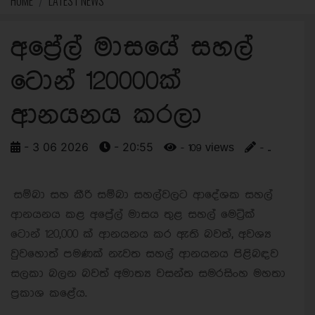
HOME
LATEST NEWS
අප්‍රේල් මාසයේ සහල්
ටොන් 120000ක්
ආනයනය කරලා
- 3 06 2026
- 20:55
- 109 views
- ..
සම්බා සහ කීරි සම්බා සහල්වලට ආදේශක සහල්
‍ආනයනය කළ අප්‍රේල් මාසය තුළ සහල් මෙට්‍රික්
ටොන් 120,000 ක් ආනයනය කර ඇති බවත්, අවශ්‍ය
වුවහොත් පමණක් නැවත සහල් ආනයනය පිළිබඳව
සලකා බලන බවත් අමාත්‍ය වසන්ත සමරසිංහ මහතා
ප්‍රකාශ කළේය.