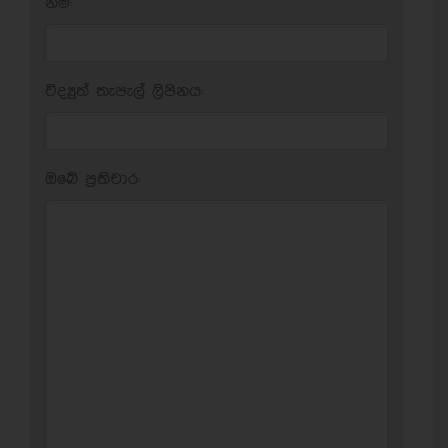
නම:
විද්‍යුත් තැපැල් ලිපිනය:
ඔබේ ප‍්‍රතිචාර: