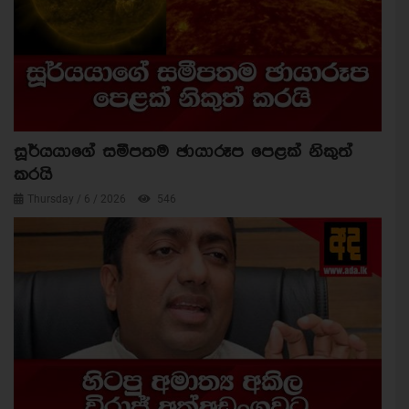
සූර්යයාගේ සමීපතම ඡායාරූප පෙළක් නිකුත්
කරයි
Thursday / 6 / 2026
546