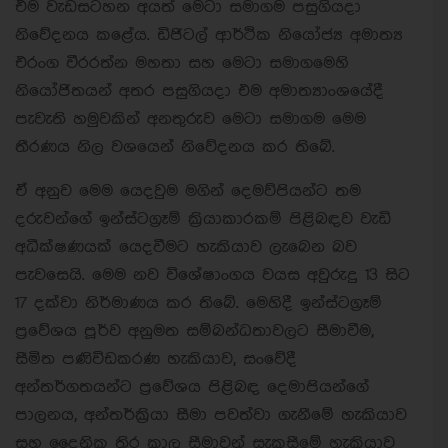
එම වැඩසටහන අයත් මෙටා සමාගම පසුගියදා
නිවේදනය කළේය. ඩිජිටල් ආර්ථික නියෝජ්‍ය අමාත්‍ය
එරංග වීරරත්න මහතා සහ මෙටා සමාගමෙහි
නියෝජිතයන් අතර පසුගියදා එම අමාත්‍යාංශයේදී
පැවැති හමුවකින් අනතුරුව මෙටා සමාගම මෙම
තීරණය නිල වශයෙන් නිවේදනය කර තිබේ.
ඒ අනුව මෙම යෙදවුම මගින් දෙමව්පියන්ට තම
දරුවන්ගේ ඉන්ස්ටග්‍රෑම් ක්‍රියාකාරකම් පිළිබඳව වැඩි
අධීක්ෂණයක් යෙදවීමට හැකියාව ලැබෙන බව
පැවසෙයි. මෙම නව විශේෂාංගය වයස අවුරුදු 13 සිට
17 දක්වා නිර්මාණය කර තිබේ. මෙහිදී ඉන්ස්ටග්‍රෑම්
ප්‍රවේශය පූර්ව අනුමත සම්බන්ධතාවලට සීමාවීම,
සීමිත පණිවිඩකරණ හැකියාව, සංවේදී
අන්තර්ගතයන්ට ප්‍රවේශය පිළිබඳ දෙමාපියන්ගේ
පාලනය, අන්තර්ක්‍රියා සීමා පවත්වා ගැනීමේ හැකියාව
සහ දෛනික තිර කාල සීමාවන් සැකසීමේ හැකියාව