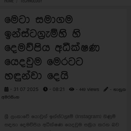
HOME
TECHNOLOGY
මෙටා සමාගම
ඉන්ස්ටග්‍රැම්හි හි
දෙමව්පිය අධීක්ෂණ
යෙදවුම මෙරටට
හඳුන්වා දෙයි
- 31 07 2025
- 08:21
- 449 views
- භානුක
අමරසිංහ
ශ්‍රී ලංකාවේ යොවුන් ඉන්ස්ටග්‍රෑම් (Instagram) ගිණුම්
සඳහා දෙමව්පිය අධීක්ෂණ යෙදවුම සක්‍රිය කරන බව