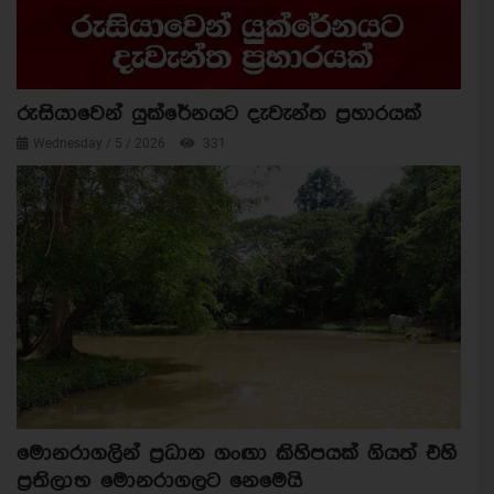
රුසියාවෙන් යුක්රේනයට දැවැන්ත ප්‍රහාරයක්
Wednesday / 5 / 2026
331
මොනරාගලින් ප්‍රධාන ගංඟා කිහිපයක් ගියත් එහි
ප්‍රතිලාභ මොනරාගලට නෙමෙයි