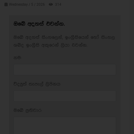
Wednesday / 5 / 2026
314
ඔබේ අදහස් එවන්න.
ඔබේ අදහස් සිංහලෙන්, ඉංග්‍රීසියෙන් හෝ සිංහල
ශබ්ද ඉංග්‍රීසි අකුරෙන් ලියා එවන්න.
නම:
විද්‍යුත් තැපැල් ලිපිනය:
ඔබේ ප‍්‍රතිචාර: