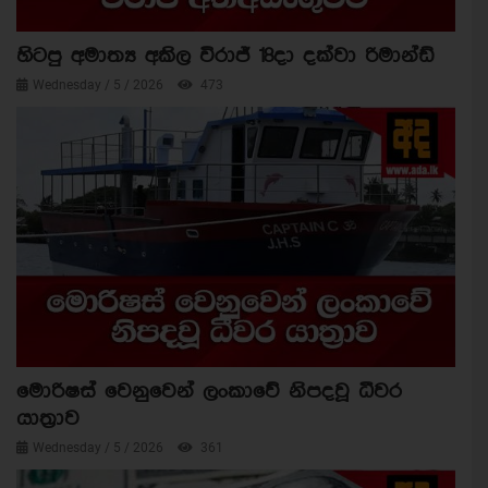
හිටපු අමාත්‍ය අකිල විරාජ් 18දා දක්වා රිමාන්ඩ්
Wednesday / 5 / 2026
473
මොරිෂස් වෙනුවෙන් ලංකාවේ නිපදවූ ධීවර
යාත්‍රාව
Wednesday / 5 / 2026
361