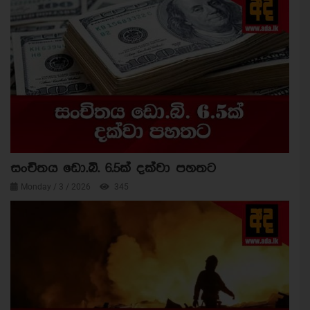
සංචිතය ඩො.බි. 6.5ක් දක්වා පහතට
Monday / 3 / 2026
345