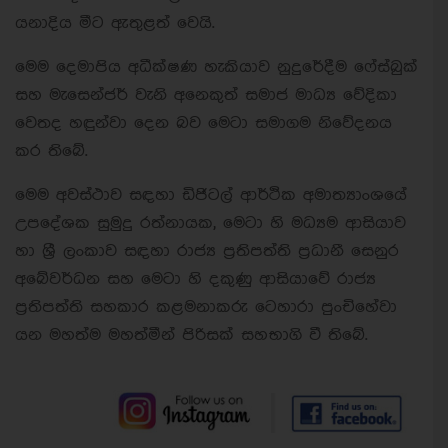
යනාදිය මීට ඇතුළත් වෙයි.
මෙම දෙමාපිය අධීක්ෂණ හැකියාව නුදුරේදීම ෆේස්බුක්
සහ මැසෙන්ජර් වැනි අනෙකුත් සමාජ මාධ්‍ය වේදිකා
වෙතද හඳුන්වා දෙන බව මෙටා සමාගම නිවේදනය
කර තිබේ.
මෙම අවස්ථාව සඳහා ඩිජිටල් ආර්ථික අමාත්‍යාංශයේ
උපදේශක සුමුදු රත්නායක, මෙටා හි මධ්‍යම ආසියාව
හා ශ්‍රී ලංකාව සඳහා රාජ්‍ය ප්‍රතිපත්ති ප්‍රධානී සෙනුර
අබේවර්ධන සහ මෙටා හි දකුණු ආසියාවේ රාජ්‍ය
ප්‍රතිපත්ති සහකාර කළමනාකරු ටෙහාරා පුංචිහේවා
යන මහත්ම මහත්මීන් පිරිසක් සහභාගි වී තිබේ.