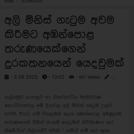
HOME
TECHNOLOGY
අලි මිනිස් ගැටුම අවම
කිරීමට අඹන්පොළ
තරුණයෙක්ගෙන්
දුරකතනයෙන් යෙදවුමක්
- 3 08 2025
- 13:02
- 837 views
- ..
ගල්ගමුව යාපහුව හා නිකවැරටිය මැතිවරණ
කොට්ඨාසවල මේ දිනවල අලි මිනිස් ගැටුම උග්‍රව
පවතී. එයට යම් විසඳුමක් ලෙස අඹන්පොළ අමණුගම
තරුණයෙක් විසින් ජංගම යෙදුමක් නිර්මාණය කර
තිබේ.එය" එලිෆන්ට් ජර්නි " නමින් නම් කර ඇත.