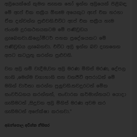
අලියෙක්ගේ කුමන තැනක හෝ ඉන්න අලියෙක් පිළිබඳ
මේ ඇප් එක සක්‍රීය ඕනෑම අයෙකුට ඇප් එක හරහා
ඒක දන්වන්න පුළුවනි.එවිට ඇප් එක සක්‍රීය හැම
ජංගම දුරකථනයකටම මේ පණිවුඩය
ලැබෙනවා.කිලෝමීටර් පහක ප්‍රදේශයකට මේ
පණිවුඩය ලැබෙනවා. එවිට අලි ඉන්න බව දැනගෙන
අපට කටයුතු කරන්න පුළුවනි.
වන අලි ගම් වැදීම,වන අලි මරණ මිනිස් මරණ, දේපල
හානි ,මෙන්ම වගාහානි සහ වනජීවී අපරාධත් මේ
මගින් වාර්තා කරන්න පුලුවනි.තවදුරටත් මේක
සංවර්ධනය කරන්නත්, සංචාරක කර්මාන්තයට යොදා
ගැනීමටත් ,සිදුවන අලි මිනිස් මරණ අවම කර
ගැනීමටත් අපේක්ෂා කරනවා."
අඹන්පොල අවිශ්ක නිම්සර