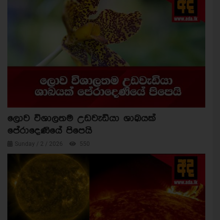
ලොව විශාලතම උඩවැඩියා ශාඛයක්
පේරාදෙණියේ පිපෙයි
Sunday / 2 / 2026
550