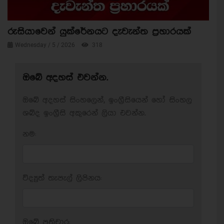
රුසියාවෙන් යුක්රේනයට දැවැන්ත ප්‍රහාරයක්
Wednesday / 5 / 2026
318
ඔබේ අදහස් එවන්න.
ඔබේ අදහස් සිංහලෙන්, ඉංග්‍රීසියෙන් හෝ සිංහල
ශබ්ද ඉංග්‍රීසි අකුරෙන් ලියා එවන්න.
නම:
විද්‍යුත් තැපැල් ලිපිනය:
ඔබේ ප‍්‍රතිචාර: