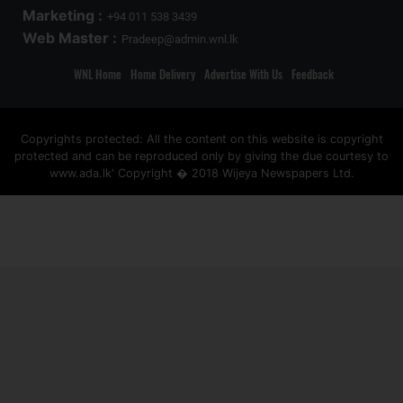
Marketing :
+94 011 538 3439
Web Master :
Pradeep@admin.wnl.lk
WNL Home
Home Delivery
Advertise With Us
Feedback
Copyrights protected: All the content on this website is copyright
protected and can be reproduced only by giving the due courtesy to
www.ada.lk' Copyright � 2018 Wijeya Newspapers Ltd.
ad space