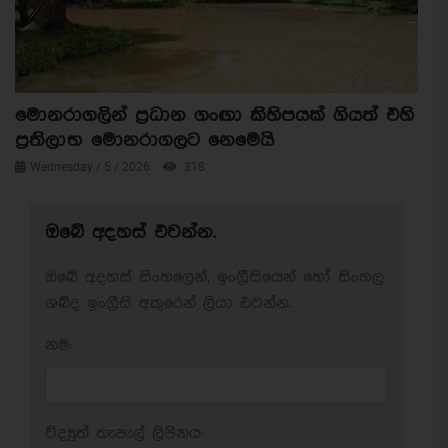
මොනරාගලින් ප්‍රධාන ගංඟා කිහිපයක් ගියත් එහි
ප්‍රතිලාභ මොනරාගලට නෙමෙයි
Wednesday / 5 / 2026
318
ඔබේ අදහස් එවන්න.
ඔබේ අදහස් සිංහලෙන්, ඉංග්‍රීසියෙන් හෝ සිංහල
ශබ්ද ඉංග්‍රීසි අකුරෙන් ලියා එවන්න.
නම:
විද්‍යුත් තැපැල් ලිපිනය: