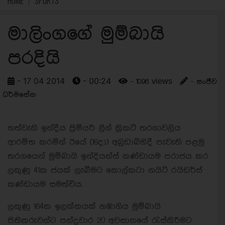
HOME
SPORTS
මාලිංගගේ මුම්බායි
පරදියි
- 17 04 2014
- 00:24
- 1096 views
- සංජීව
ධර්මසේන
හත්වැනි ඉන්දීය ප්‍රිමියර් ලීග් ක්‍රිකට් තරගාවලිය
ආරම්භ කරමින් ඊයේ (16දා) අබුඩාබිහිදී පැවැති පළමු
තරගයෙන් මුම්බායි ඉන්දියන්ස් කණ්ඩායම පරාජය කර
ලකුණු 41ක ජයක් ලැබීමට කොල්කටා නයිට් රයිඩර්ස්
කණ්ඩායම සමත්විය.
ලකුණු 164ක ඉලක්කයක් හඹාගිය මුම්බායි
පිතිකරුවන්ට පන්දුවාර 20 අවසානයේ රැස්කිරීමට