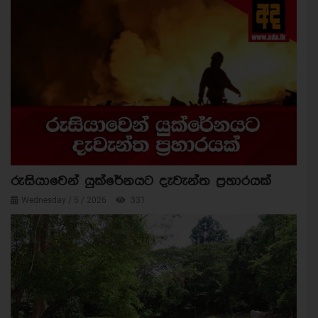
රුසියාවෙන් යුක්රේනයට දැවැන්ත ප්‍රහාරයක්
Wednesday / 5 / 2026
331