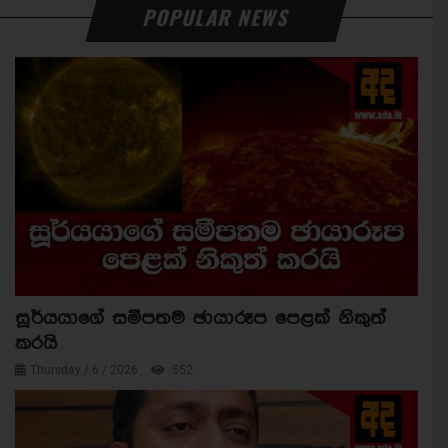
POPULAR NEWS
සූර්යයාගේ සමීපතම ඡායාරූප පෙළක් නිකුත්
කරයි
Thursday / 6 / 2026
552