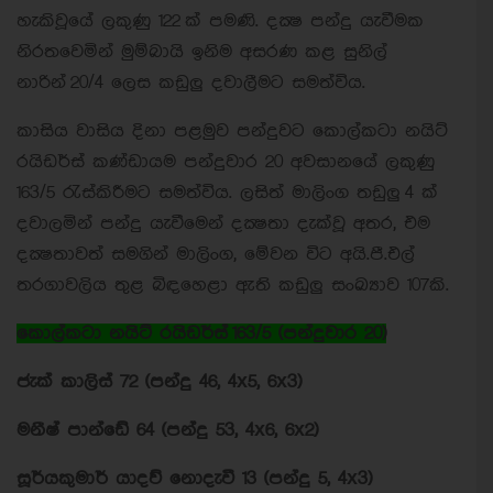
හැකිවූයේ ලකුණු 122 ක් පමණි. දක්‍ෂ පන්දු යැවීමක
නිරතවෙමින් මුම්බායි ඉනිම අසරණ කළ සුනිල්
නාරින් 20/4 ‍ලෙස කඩුලු දවාලීමට සමත්විය.
කාසිය වාසිය දිනා පළමුව පන්දුවට කොල්කටා නයිට්
රයිඩර්ස් කණ්ඩායම පන්දුවාර 20 අවසානයේ ලකුණු
163/5 රැස්කිරීමට සමත්විය. ලසිත් මාලිංග තඩුලු 4 ක්
දවාලමින් පන්දු යැවීමෙන් දක්‍ෂතා දැක්වූ අතර, එම
දක්‍ෂතාවත් සමගින් මාලිංග, මේවන විට අයි.පී.එල්
තරගාවලිය තුළ බිඳහෙළා ඇති කඩුලු සංඛ්‍යාව 107කි.
කොල්කටා නයිට් රයිඩර්ස් 163/5 (පන්දුවාර 20)
ජැක් කාලිස් 72 (පන්දු 46, 4x5, 6x3)
මනීෂ් පාන්ඩේ 64 (පන්දු 53, 4x6, 6x2)
සූර්යකුමාර් යාදව් නොදැවී 13 (පන්දු 5, 4x3)