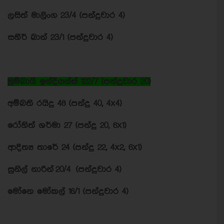
ලසිත් මාලිංග 23/4 (පන්දුවාර 4)
සහීර් ඛාන් 23/1 (පන්දුවාර 4)
මුම්බායි ඉන්දියන්ස් 122/7 (පන්දුවාර 20)
අම්බති රයිදු 48 (පන්දු 40, 4x4)
රෝහිත් ශර්මා 27 (පන්දු 20, 6x1)
ආදිත්‍ය තාරේ 24 (පන්දු 22, 4x2, 6x1)
සුනිල් නාරින් 20/4 (පන්දුවාර 4)
මෝනෙ මෝකල් 16/1 (පන්දුවාර 4)