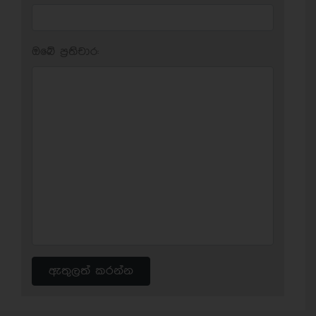
ඔබේ ප‍්‍රතිචාර:
ඇතුලත් කරන්න