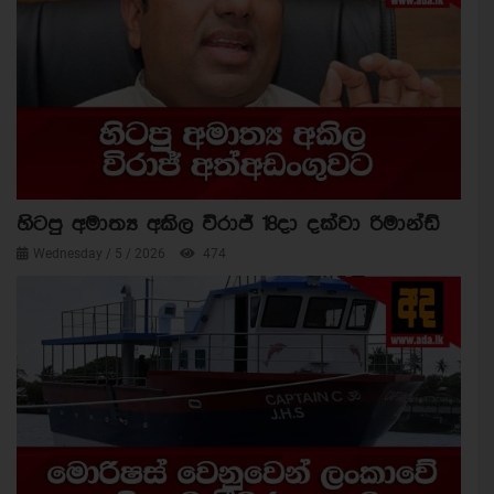
හිටපු අමාත්‍ය අකිල විරාජ් 18දා දක්වා රිමාන්ඩ්
Wednesday / 5 / 2026
474