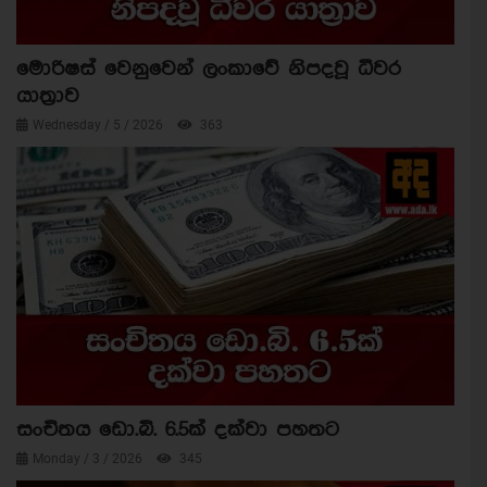
මොරිෂස් වෙනුවෙන් ලංකාවේ නිපදවූ ධීවර
යාත්‍රාව
Wednesday / 5 / 2026
363
සංචිතය ඩො.බි. 6.5ක් දක්වා පහතට
Monday / 3 / 2026
345