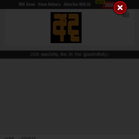
WNL Home
Home Delivery
Advertise With Us
2026 අගෝස්තු මස 06 වන බ්‍රහස්පතින්දා