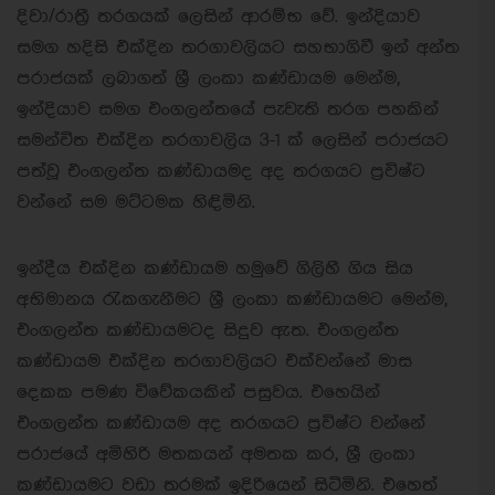
දිවා/රාත්‍රී තරගයක් ලෙසින් ආරම්භ වේ. ඉන්දියාව
සමග හදිසි එක්දින තරගාවලියට සහභාගිවී ඉන් අන්ත
පරාජයක් ලබාගත් ශ්‍රී ලංකා කණ්ඩායම මෙන්ම,
ඉන්දියාව සමග එංගලන්තයේ පැවැති තරග පහකින්
සමන්විත එක්දින තරගාවලිය 3-1 ක් ලෙසින් පරාජයට
පත්වූ එංගලන්ත කණ්ඩායමද අද තරගයට ප්‍රවිෂ්ට
වන්නේ සම මට්ටමක හිඳිමිනි.
ඉන්දීය එක්දින කණ්ඩායම හමුවේ ගිලිහී ගිය සිය
අභිමානය රැකගැනීමට ශ්‍රී ලංකා කණ්ඩායමට මෙන්ම,
එංගලන්ත කණ්ඩායමටද සිදුව ඇත. එංගලන්ත
කණ්ඩායම එක්දින තරගාවලියට එක්වන්නේ මාස
දෙකක පමණ විවේකයකින් පසුවය. එහෙයින්
එංගලන්ත කණ්ඩායම අද තරගයට ප්‍රවිෂ්ට වන්නේ
පරාජයේ අමිහිරි මතකයන් අමතක කර, ශ්‍රී ලංකා
කණ්ඩායමට වඩා තරමක් ඉදිරියෙන් සිටිමිනි. එහෙත්