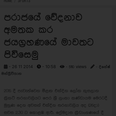
HOME
SPORTS
පරාජයේ වේදනාව
අමතක කර
ජයග්‍රහණයේ මාවතට
පිවිසෙමු
- 26 11 2014
- 10:58
- 5110 views
- දිනේෂ්
මන්ත්‍රීවිතාන
2015 දී පැවැත්වෙන මීළඟ එක්දින ලෝක කුසලාන
ක්‍රිකට් තරගාවලියට පෙර ශ්‍රී ලංකා කණ්ඩායම මෙරටදී
මුහුණ දෙන අවසන් එක්දින තරගාවලිය අද (26දා)
සවස 2.30 ට කොළඹ ආර්. ප්‍රේමදාස ක්‍රීඩාංගණයේ දී