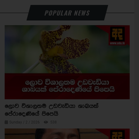
POPULAR NEWS
ලොව විශාලතම උඩවැඩියා ශාඛයක්
පේරාදෙණියේ පිපෙයි
Sunday / 2 / 2026
538