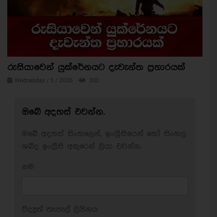
රුසියාවෙන් යුක්රේනයට දැවැන්ත ප්‍රහාරයක්
Wednesday / 5 / 2026
300
ඔබේ අදහස් එවන්න.
ඔබේ අදහස් සිංහලෙන්, ඉංග්‍රීසියෙන් හෝ සිංහල
ශබ්ද ඉංග්‍රීසි අකුරෙන් ලියා එවන්න.
නම:
විද්‍යුත් තැපැල් ලිපිනය: