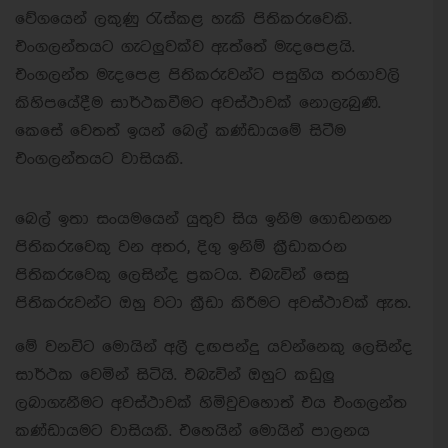
වේගයෙන් ලකුණු රැස්කළ හැකි පිතිකරුවෙකි.
එංගලන්තයට ගැටලුවක්ව ඇත්තේ මැදපෙළයි.
එංගලන්ත මැදපෙළ පිතිකරුවන්ට පසුගිය තරගාවලි
කිහිපයේදීම සාර්ථකවීමට අවස්ථාවක් නොලැබුණි.
කෙසේ වෙතත් ඉයන් බෙල් කණ්ඩායමේ සිටීම
එංගලන්තයට වාසියකි.
බෙල් ඉතා සංයමයෙන් යුතුව සිය ඉනිම ගොඩනගන
පිතිකරුවෙකු වන අතර, දිගු ඉනිම් ක්‍රීඩාකරන
පිතිකරුවෙකු ලෙසින්ද ප්‍රකටය. එබැවින් සෙසු
පිතිකරුවන්ට ඔහු වටා ක්‍රීඩා කිරීමට අවස්ථාවක් ඇත.
මේ වනවිට මොයින් අලී දඟපන්දු යවන්නෙකු ලෙසින්ද
සාර්ථක වෙමින් සිටියි. එබැවින් ඔහුට කඩුලු
ලබාගැනීමට අවස්ථාවක් හිමිවුවහොත් එය එංගලන්ත
කණ්ඩායමට වාසියකි. එහෙයින් මොයින් පාලනය