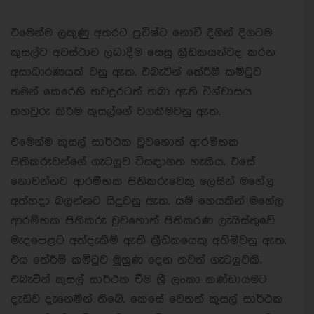
එමෙන්ම ලකුණු අතරට ප්‍රවිෂ්ට නොවී දිගින් දිගටම
කුසල්ට අවස්ථාව ලබාදීම සෙසු ක්‍රීඩකයන්ටද කරන
අසාධාරණයක් වනු ඇත. එබැවින් තේරීම් කමිටුව
තමන් කෙරෙහි තවදුරටත් තබා ඇති විශ්වාසය
තහවුරු කිරීම කුසල්ගේ වගකීමවනු ඇත.
එමෙන්ම කුසල් සාර්ථක වුවහොත් ආරම්භක
පිතිකරුවන්ගේ ගැටලුව විසඳාගත හැකිය. එසේ
නොවන්නට ආරම්භක පිතිකරුවෙකු ලෙසින් මහේල
අත්හදා බලන්නට සිදුවනු ඇත. යම් හෙයකින් මහේල
ආරම්භක පිතිකරු වුවහොත් පිතිකරණ ලැයිස්තුවේ
මැදපෙළට අත්දැකීම් ඇති ක්‍රීඩකයෙකු අහිමිවනු ඇත.
එය තේරීම් කමිටුව මුහුණ දෙන තවත් ගැටලුවකි.
එබැවින් කුසල් සාර්ථක වීම ශ්‍රී ලංකා කණ්ඩායමට
දැඩිව දැනෙමින් තිබේ. කෙසේ වෙතත් කුසල් සාර්ථක