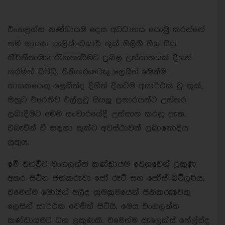
එංගලන්ත කණ්ඩායම දෙස අවධානය යොමු කරන්නේ
නම් නායක ඇලිස්ටෙයාර් කුක් ගිලිහී ගිය සිය
කීර්තිනාමය රැකගැනීමට ප්‍රබල උත්සාහයක් දියත්
කරමින් සිටියි. පිතිකරුවෙකු ලෙසින් මෙන්ම
නායකයෙකු ලෙසින්ද දිගින් දිගටම අසාර්ථක වූ කුක්,
ඔහුට එරෙහිව එල්ලවූ සියලු ප්‍රහාරයන්ට උත්තර
ලබාදීමට මෙම සංචාරයේදී උත්සාහ කරනු ඇත.
එබැවින් ඒ සඳහා කුක්ට අවස්ථාවක් ලබානොදිය
යුතුය.
මේ වනවිට එංගලන්ත කණ්ඩායම වෙනුවෙන් ලකුණු
අතර සිටින පිතිකරුවා ජෝ රූට් සහ ජෝස් බට්ලර්ය.
එමෙන්ම මොයින් අලීද ක්‍රමක්‍රමයෙන් පිතිකරුවෙකු
ලෙසින් සාර්ථක වෙමින් සිටියි. මෙය එංගලන්ත
කණ්ඩායමට ධන ලකුණකි. එමෙන්ම ඇලෙක්ස් හේල්ස්ද