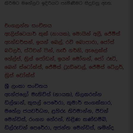
කිරීමට මහේලට ඉදිරියට පැමිණීමට සිදුවනු ඇත.
එංගලන්ත සංචිතය
ඇලිස්ටෙයාර් කුක් (නායක), මොයින් අලී, ජේම්ස්
ඇන්ඩර්සන්, ඉයන් බෙල්, රවී බොපාරා, ජෝස්
බට්ලර්, ස්ටීවන් ෆින්, හැරී ගර්නි, ඇලෙක්ස්
හේල්ස්, ක්‍රිස් ජෝඩන්, ඉයන් මෝගන්, ජෝ රූට්,
බෙන් ස්ටෝක්ස්, ජේම්ස් ට්‍රැඩ්වෙල්, ජේම්ස් ටේලර්,
ක්‍රිස් වෝක්ස්
ශ්‍රී ලංකා සංචිතය
ඇන්ජලෝ මැතිව්ස් (නායක), තිලකරත්න
ඩිල්ශාන්, කුසල් පෙරේරා, කුමාර් සංගක්කාර,
මහේල ජයවර්ධන, ළහිරු තිරිමාන්න, ජීවන්
මෙන්ඩිස්, රංගන හේරත්, තිළිණ කණ්ඩම්බි,
ඩිල්රුවන් පෙරේරා, අජන්ත මෙන්ඩිස්, ශමින්ද