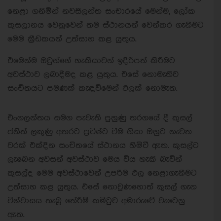
නෙළා ගනිමින් නවසීලන්ත සංචාරයේ මෙන්ම, ලෝක
කුසලානය වෙනුවෙන් තම ස්ථානයන් වෙන්කර ගැනීමට
මෙම ක්‍රීඩකයන් උත්සාහ කළ යුතුය.
එමෙන්ම ඔවුන්ගේ හැකියාවන් ඉදිරිපත් කිරීමට
අවස්ථාව ලබාදීමද කළ යුතුය. එසේ නොමැතිව
සංචිතයට පමණක් කැඳවීමෙන් ඵලක් නොමැත.
එංගලන්තය සමග පැවැති පුහුණු තරගයේ දී කුසල්
ජනිත් ලකුණු අතරට ප්‍රවිෂ්ට වීම නිසා ඔහුට නැවත
වරක් එක්දින සංචිතයේ ස්ථානය හිමිවී ඇත. කුසල්ට
ලැබෙන අවසන් අවස්ථාව මෙය විය හැකි බැවින්
කුසල්ද මෙම අවස්ථාවෙන් උපරිම ඵල නෙළාගැනීමට
උත්සාහ කළ යුතුය. එසේ නොවුණහොත් කුසල් ගැන
විශ්වාසය තැබූ තේරීම් කමිටුව අමාරුවේ වැටෙනු
ඇත.