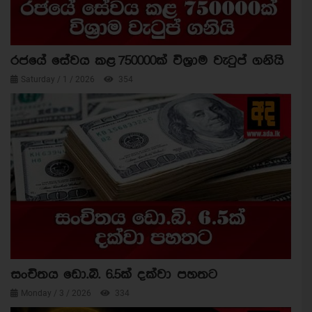
රජයේ සේවය කළ 750000ක් විශ්‍රාම වැටුප් ගනියි
Saturday / 1 / 2026
354
සංචිතය ඩො.බි. 6.5ක් දක්වා පහතට
Monday / 3 / 2026
334