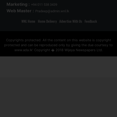
Marketing :
+94 011 538 3439
Web Master :
Pradeep@admin.wnl.lk
WNL Home
Home Delivery
Advertise With Us
Feedback
Copyrights protected: All the content on this website is copyright
protected and can be reproduced only by giving the due courtesy to
www.ada.lk' Copyright � 2018 Wijeya Newspapers Ltd.
ad space