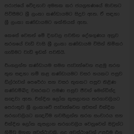
පරාජයේ වේදනාව අමතක කර ජයග්‍රහණයේ මාවතට
පිවිසීමට ශ්‍රී ලංකා කණ්ඩායමට සිදුව ඇත. ඒ සඳහා
ශ්‍රී ලංකා කණ්ඩායමට ශක්තියක් ඇත.
කෙසේ වෙතත් මේ දිනවල පවතින දේශගුණය අනුව
තරගයේ වැඩි වාසි ශ්‍රී ලංකා කණ්ඩායම විසින් හිමිකර
ගැනීමට වැඩි ඉඩක් පවතියි.
එංගලන්ත කණ්ඩායම සමග පැවැත්වෙන පළමු තරග
තුන සඳහා නම් කළ කණ්ඩායමට වසර හයකට පසුව
ඩිල්රුවන් පෙරේරා සහ වසර තුනකට පසුව තිළිණ
කණ්ඩම්බිද වසරකට පමණ පසුව ජීවන් මෙන්ඩිස්ද
කැඳවා ඇත. එක්දින ලෝක කුසලානය තරගාවලියට
පෙරාතුව ශ්‍රී ලංකාවේ පැවැත්වෙන අවසන් එක්දින
තරගාවලියට කැඳවීම නවසීලන්ත තරග සංචාරය සහ
එක්දින ලෝක කුසලාන තරගාවලිය ‍වෙනුවෙන් ඔවුන්ට
හිමිවූ මහඟු අවස්ථාවකි. ලද අවස්ථාවෙන් උපරිම ඵල