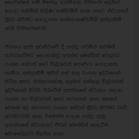
නොවන්නේ නම් මහේල ආරම්භක පිතිකරු ලෙසින්
යොදා ගනිමින් තිළිණ කණ්ඩම්බි අංක හතර ස්ථානයේ
ක්‍රීඩා කිරීමට යොදාගත හැකිය.
කණ්ඩම්බි අත්දැකීම්
ඇති පිතිකරුවෙකි.
පීඩනය ඇති අවස්ථාවේ දී පන්දු යවමින් තවමත්
සාර්ථකවීමට නොහැකිවූ අජන්ත මෙන්ඩිස් වෙනුවට
රංගන හේරත් හෝ ඩිල්රුවන් පෙරේරා යොදාගත
හැකිය. අත්දැකීම් අතින් ගත් කළ රංගන ඉදිරියෙන්
සිටින අතර, පිතිකරුවෙකු ලෙසින් ගත්කළ ඩිල්රුවන්
ඉදිරියෙන් සිටියි. එබැවින් අජන්තගේ ස්ථානය සඳහා
රංගන හා ඩිල්රුවන් අතර තරගයක් ඇත. කෙසේ
වෙතත් අද තරගයට රංගන හේරත් ක්‍රීඩා කිරීමට වැඩි
අවස්ථාවක් ඇත. එමෙන්ම පාදඟ පන්දු යැවූ
ප්‍රසන්නගේ ස්ථානයට ජීවන් මෙන්ඩිස් කැඳවීම
බොහෝදුරට සිදුවිය හැක.