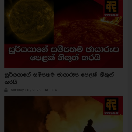
සූර්යයාගේ සමීපතම ඡායාරූප පෙළක් නිකුත්
කරයි
Thursday / 6 / 2026
314