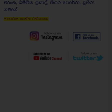
එරංග, ධම්මික ප්‍රසාද්, තිසර පෙරේරා, ළහිරු
ගමගේ
ඡායාරූප ශාන්ත රත්නායක