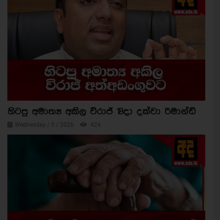
හිටපු අමාත්‍ය අකිල විරාජ් 18දා දක්වා රිමාන්ඩ්
Wednesday / 5 / 2026
424