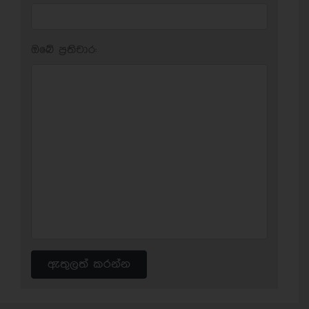
ඔබේ ප‍්‍රතිචාර:
ඇතුලත් කරන්න