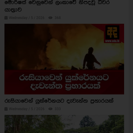
මොරිෂස් වෙනුවෙන් ලංකාවේ නිපදවූ ධීවර
යාත්‍රාව
Wednesday / 5 / 2026
368
රුසියාවෙන් යුක්රේනයට දැවැන්ත ප්‍රහාරයක්
Wednesday / 5 / 2026
333