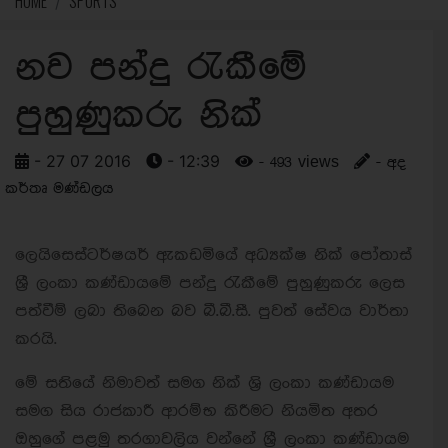
HOME
SPORTS
නව පන්දු රැකීමේ
පුහුණුකරු නික්
- 27 07 2016
- 12:39
- 493 views
- අද
කර්තෘ මණ්ඩලය
ලෙයිසෙස්ටර්ෂයර් ඇකඩමියේ අධ්‍යක්ෂ නික් පෝතාස්
ශ්‍රී ලංකා කණ්ඩායමේ පන්දු රැකීමේ පුහුණුකරු ලෙස
පත්වීම් ලබා තිබෙන බව බී.බී.සී. පුවත් සේවය වාර්තා
කරයි.
මේ සතියේ නිමාවත් සමග නික් ශ්‍රි ලංකා කණ්ඩායම
සමග සිය රාජකාරී ආරම්භ කිරීමට නියමිත අතර
ඔහුගේ පළමු තරගාවලිය වන්නේ ශ්‍රී ලංකා කණ්ඩායම