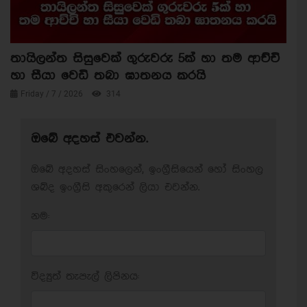
තායිලන්ත සිසුවෙක් ගුරුවරු 5ක් හා තම ආච්චි
හා සීයා වෙඩි තබා ඝාතනය කරයි
Friday / 7 / 2026
314
ඔබේ අදහස් එවන්න.
ඔබේ අදහස් සිංහලෙන්, ඉංග්‍රීසියෙන් හෝ සිංහල
ශබ්ද ඉංග්‍රීසි අකුරෙන් ලියා එවන්න.
නම:
විද්‍යුත් තැපැල් ලිපිනය: