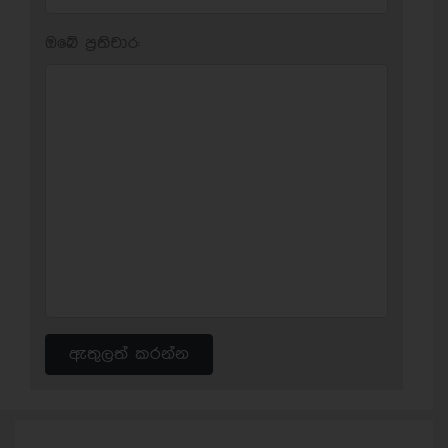
ඔබේ ප‍්‍රතිචාර:
ඇතුලත් කරන්න