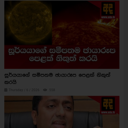
සූර්යයාගේ සමීපතම ඡායාරූප පෙළක් නිකුත්
කරයි
Thursday / 6 / 2026
558