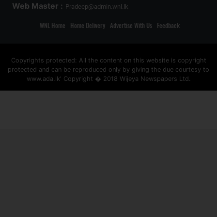
Web Master :
Pradeep@admin.wnl.lk
WNL Home
Home Delivery
Advertise With Us
Feedback
Copyrights protected: All the content on this website is copyright
protected and can be reproduced only by giving the due courtesy to
www.ada.lk' Copyright � 2018 Wijeya Newspapers Ltd.
ad space