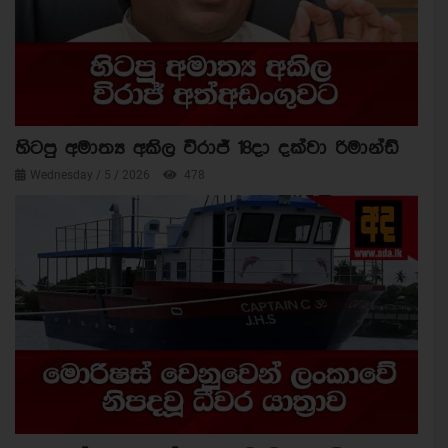
හිටපු අමාත්‍ය අකිල විරාජ් 18දා දක්වා රිමාන්ඩ්
Wednesday / 5 / 2026
478