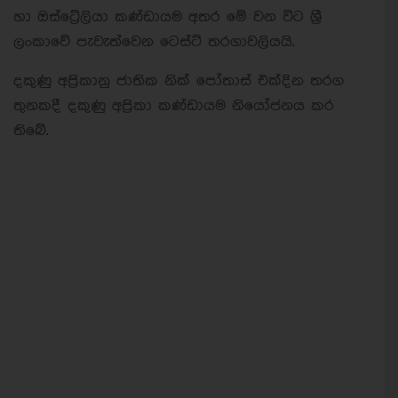
හා ඔස්ට්‍රේලියා කණ්ඩායම අතර මේ වන විට ශ්‍රී
ලංකාවේ පැවැත්වෙන ටෙස්ට් තරගාවලියයි.
දකුණු අප්‍රිකානු ජාතික නික් පෝතාස් එක්දින තරග
තුනකදී දකුණු අප්‍රිකා කණ්ඩායම නියෝජනය කර
තිබේ.