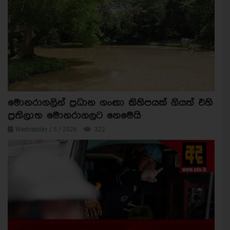
මොනරාගලින් ප්‍රධාන ගංඟා කිහිපයක් ගියත් එහි
ප්‍රතිලාභ මොනරාගලට නෙමෙයි
Wednesday / 5 / 2026
322