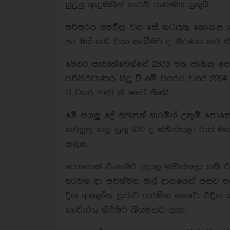
සුදුසු ඇදුමකින් සැරසී පැමිණිය යුතුයි.
පරිසරය අපවිත්‍ර වන සේ කටයුතු නොකළ යුත
හා මස් කඩ වසා තැබීමට ද තීරණය කර ත
මෙවර පැවැත්වෙන්නේ 2333 වන ජාතික පො
පරිනිර්වාණය සිදු වී මේ වසරට වසර 2284
වී වසර 2569 ක් ගෙවී තිබේ.
මේ සියලු දේ සිහිපත් කරමින් උතුම් පොසො
කටයුතු කළ යුතු බව ද මිහින්තලා රාජ ම
කලහ.
පොසොන් පිංකමට අදාල මිහින්තලා සති පි
අටවන දා පවත්වන හීල් දානයෙන් පසුව සති
දින ආලෝක පූජාව ආරම්භ කෙරේ. එදින සන්ධ
සංචාරය කිරිමට නියමිතව ඇත.