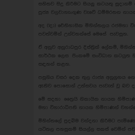
සහිතව සිදු කිරිමට සියලු කටයතු සූදානම්
පූජ්‍ය වලවාහැංගුණ වැවේ ධම්මරතන නායක
අද (1දා) ඓතිහාසික මිහින්තලය රජමහා වි
පවත්වමින් උන්වහන්සේ මෙසේ පැවසූහ.
ඒ අනුව අනුරාධපුර දිස්ත්‍රික් ලේකම්, මිහින
සාර්ථක ලෙස පිංකමේ සංවිධාන කටයුත සිද
සඳහන් කළහ.
පසුගිය වසර දෙක තුල රාජ්‍ය අනුග්‍රහ
ඇතිව පොසොන් උත්සවය පැවැත් වූ බව ද
මේ සදහා ත්‍රෛයි නිකායික නායක හිමිප
මහා විහාරාධිපති නායක හිමිපාණන් වහන
මිහින්තලේ පුදබිම වන්දනා කිරිමට පැමි
යටිතල පහසුකම් සියල්ල සකස් වෙමින් ප