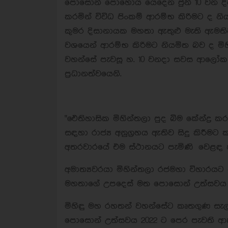
පොසොන් පොහොය යෙදෙන ජුනි 10 වන දින 
කරමින් විවිධ පිංකම් ආරම්භ කිරිමට ද න
කුමර දිසානායක මහතා ඇතුළු මැති ඇමති
වශයෙන් ආරම්භ කිරිමට නියමිත බව ද මිහ
වහන්සේ පැවසූ හ. 10 වනදා සවස ආලෝක පූ
ප්‍රධානත්වයෙනි.
"ඓතිහාසික මිහින්තලා පුද බිම කේන්ද්‍
සඳහා රාජ්‍ය අනුග්‍රහය ඇතිව සිදු කිරීම
අතරවාරයේ එම ස්ථානයට පැමිණි වෙළඳ හ
අමාත්‍යවරයා මිහින්තලා රජමහා විහාරයට 
මහතාගේ උපදෙස් මත පොසොන් උත්සවය ඉද
මිහිඳු මහ රහතන් වහන්සේට කෘතගුණ සැල
පොසොන් උත්සවය 2022 ට පෙර පැවති ආකාරය