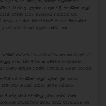
උදෑසන සිට මිහිදු මා හිමියන් අනුස්මරණය
ියමිතයි. 10 වනදා උදෑසන කාලයේ දී ජනාධිපති අනුර
වරුන් පැමිණ රාජ්‍ය පොසොන් උත්සවය නිල
ින්තලා රාජ මහා විහාරාධිපති නායක හිමිපාණන්
ජාව පවත්වන්නේ අග්‍රාමාත්‍යවරියගේ
ර කර ගනිමින් පැවැත්වෙන ඓතිහාසික පොසොන් උත්සවය
ට කටයුතු කරන බව මාධ්‍ය සාකච්ඡාව පැවැත්වෙන
ා වාණිජ අමාත්‍ය වසන්ත සමරසිංහ මහතා පැවසීය.
පැමිණියේ ජනාධිපති අනුර කුමාර දිසානායක
ිරි වැඩ කටයුතු සොයා බැලීම සඳහාය.
කීම වෙනුවෙන් පවත්වනු ලබන මෙවර රාජ්‍ය
ටම පැවැත්වීමට අවශ්‍ය රාජ්‍ය මැදිහත්වීම සිදු