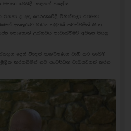
හ මහතා මෙහිදී සඳහන් කළේය.
හ මහතා ද අද පෙරරුවේදී මිහින්තලා රජමහා
මෙන් අනතුරුව මාධ්‍ය හමුවක් පවත්වමින් කියා
ජ්‍ය පොසොන් උත්සවය පැවැත්වීමට අවශ්‍ය සියලු
හින්තලය දෙස් විදෙස් ආකර්ෂණය වැඩි කර ගැනීම
රය මූලික කරගනිමින් නව සංවර්ධන වැඩසටහන් කරන