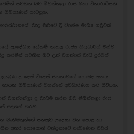
 වෙමින් පවතින බව මිහින්තලා රාජ මහා විහාරාධිපති
 හිමිපාණන් පැවසූහ.
හාරස්ථානයේ මැද මළුවේ දී විශේෂ මාධ්‍ය හමුවක්
්තලේ ප්‍රාදේශිය ලේකම් ඇතුලු රාජ්‍ය නිලධාරින් එක්ව
ු කරමින් පවතින බව උන් වහන්සේ වැඩි දුරටත්
ය නොලැබුණ ද දෙස් විදෙස් ජනතාවගේ නොමද සහය
 නායක හිමිපාණන් වහන්සේ අවධාරණය කර සිටියහ.
ාණන් වහන්සේලා ද වැඩම කරන බව මිහින්තලා රාජ
්සේ සදහන් කරති.
ණෙන බැතිමතුන්ගේ පහසුව උදෙසා වන පොදු හා
වතින අතර පොසොන් වන්දනාවේ පැමිණෙන පිරිස්