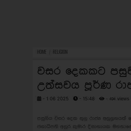
HOME
RELIGION
වසර දෙකකට පසුව
උත්සවය පූර්ණ රාජ්‍
- 1 06 2025
- 15:48
- 494 views
පසුගිය වසර දෙක තුල රාජ්‍ය අනුග්‍රහය
ජනාධිපති අනුර කුමාර දිසානායක මහතාගේ ම