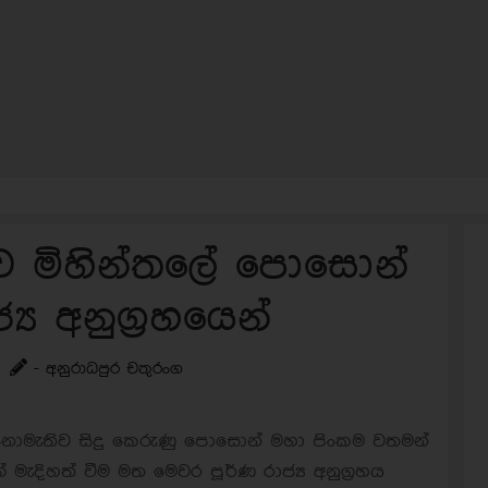
 මිහින්තලේ පොසොන්
ය අනුග්‍රහයෙන්
- අනුරාධපුර චතුරංග
ක් නොමැතිව සිදු කෙරුණු පොසොන් මහා පිංකම වතමන්
ැදිහත් වීම මත මෙවර පූර්ණ රාජ්‍ය අනුග්‍රහය