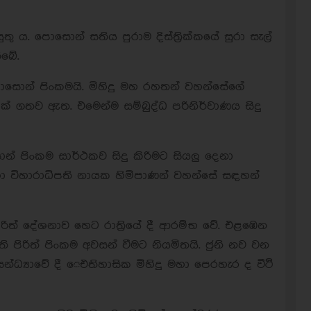
ු ය. පොසොන් සතිය පුරාම දිස්ත්‍රික්කයේ සුරා සැල්
ිබේ.
සොන් පිංකමයි. මිහිදු මහ රහතන් වහන්සේගේ
 ක් ගතව ඇත. එමෙන්ම සම්බුද්ධ පරිනිර්වාණය සිදු
න් පිංකම සාර්ථකව සිදු කිරිමට සියලු දෙනා
හා විහාරාධිපති නායක හිමිපාණන් වහන්සේ සඳහන්
රිත් දේශනාව හෙට රාත්‍රියේ දී ආරම්භ වේ. එළඹෙන
 පිරිත් පිංකම අවසන් වීමට නියමිතයි. ජුනි නව වන
්‍යාවේ දී ‌ෙඑතිහාසික මිහිදු මහා පෙරහැර ද වීථි