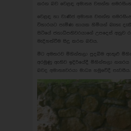
කරන බව වෙළඳ අමාත්‍ය වසන්ත සමරසිං
වෙළඳ හා වාණිජ අමාත්‍ය වසන්ත සමරසිං
විහාරයට පැමිණ නායක හිමියන් බැහැ දැකී
සිටියේ ජනාධිපතිවරයාගේ උපදෙස් අනුව රා
මැදිහත්වීම සිදු කරන බවය.
මීට අමතරව මිහින්තලා පුදබිම ඇතුළු මි
අරමුණු ඇතිව ඉදිරියේදී මිහින්තලා නග
බවද අමාත්‍යවරයා මාධ්‍ය හමුවේදී පැවසීය.