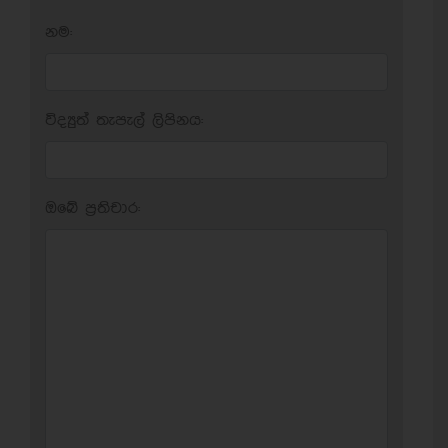
නම:
විද්‍යුත් තැපැල් ලිපිනය:
ඔබේ ප‍්‍රතිචාර: