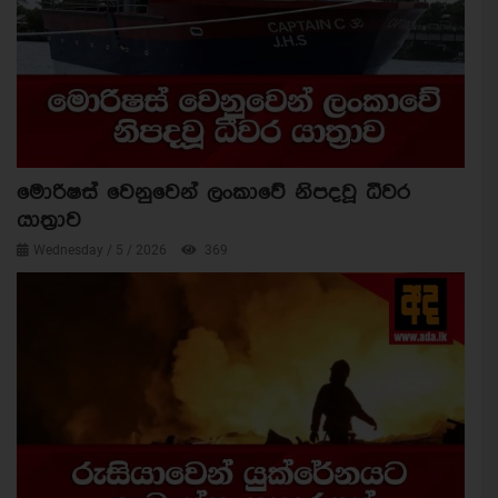
මොරිෂස් වෙනුවෙන් ලංකාවේ නිපදවූ ධීවර
යාත්‍රාව
Wednesday / 5 / 2026
369