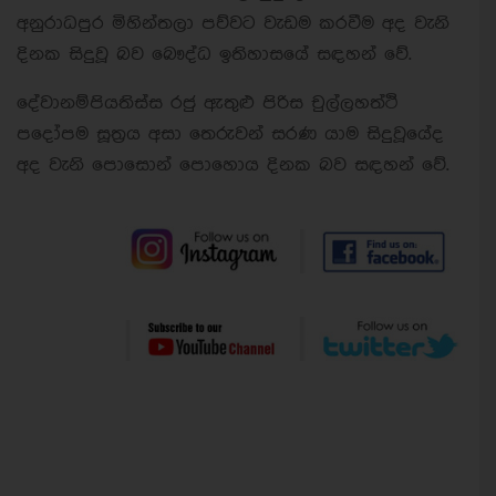
අනුරාධපුර මිහින්තලා පව්වට වැඩම කරවීම අද වැනි
දිනක සිදුවූ බව බෞද්ධ ඉතිහාසයේ සඳහන් වේ.
දේවානම්පියතිස්ස රජු ඇතුළු පිරිස චුල්ලහත්ථි
පදෝපම සූත්‍රය අසා තෙරුවන් සරණ යාම සිදුවූයේද
අද වැනි පොසොන් පොහොය දිනක බව සඳහන් වේ.