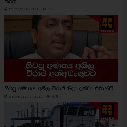
කරයි
Thursday / 6 / 2026
563
හිටපු අමාත්‍ය අකිල විරාජ් 18දා දක්වා රිමාන්ඩ්
Wednesday / 5 / 2026
478