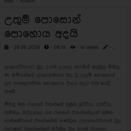
HOME
RELIGION
උතුම් පොසොන්
පොහොය අදයි
- 29 06 2026
- 08:19
- 90 views
- ..
ලංකාද්වීපයට බුදු දහම දායාද කරමින් අනුබුදු මිහිඳු
මා හිමියන්ගේ ලංකාගමනය සිදු වූ උතුම් පොසොන්
පුර පසළොස්වක පොහොය දිනය අදට (29) යෙදී
තිබේ.
මිහිඳු මහ රහතන් වහන්සේ ප්‍රමුඛ ඉට්ඨිය, උත්ථිය,
සම්බල, බද්දසාල යන රහතන් වහන්සේලාත් සුමන
සාමණේරයන් වහන්සේත් භණ්ඩුක උපාසකවරයාත් බුදු
රජාණන් වහන්සේගේ නිර්මල බුදු දහම රැගෙන