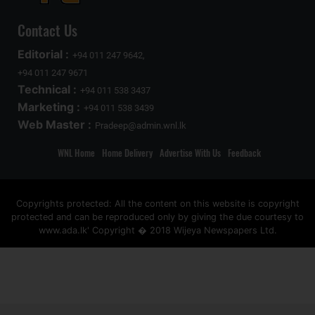
Contact Us
Editorial :
+94 011 247 9642,
+94 011 247 9671
Technical :
+94 011 538 3437
Marketing :
+94 011 538 3439
Web Master :
Pradeep@admin.wnl.lk
WNL Home
Home Delivery
Advertise With Us
Feedback
Copyrights protected: All the content on this website is copyright
protected and can be reproduced only by giving the due courtesy to
www.ada.lk' Copyright � 2018 Wijeya Newspapers Ltd.
ad space