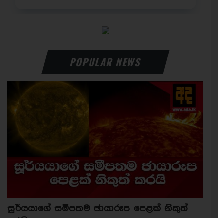
POPULAR NEWS
සූර්යයාගේ සමීපතම ඡායාරූප පෙළක් නිකුත්