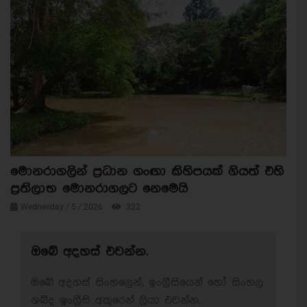
මොනරාගලින් ප්‍රධාන ගංඟා කිහිපයක් ගියත් එහි
ප්‍රතිලාභ මොනරාගලට නෙමෙයි
Wednesday / 5 / 2026
322
ඔබේ අදහස් එවන්න.
ඔබේ අදහස් සිංහලෙන්, ඉංග්‍රීසියෙන් හෝ සිංහල
ශබ්ද ඉංග්‍රීසි අකුරෙන් ලියා එවන්න.