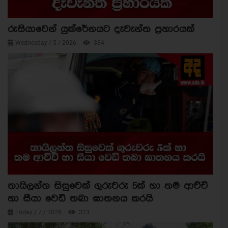
රුසියාවෙන් යුක්රේනයට දැවැන්ත ප්‍රහාරයක්
Wednesday / 5 / 2026
334
තායිලන්ත සිසුවෙක් ගුරුවරු 5ක් හා තම ආච්චි
හා සීයා වෙඩි තබා ඝාතනය කරයි
Friday / 7 / 2026
323