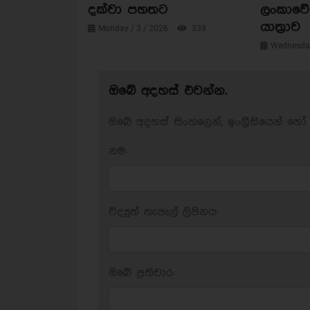
දක්වා පහතට
ලංකාවේ 
යාත්‍රාව
Monday / 3 / 2026
339
Wednesday
ඔබේ අදහස් එවන්න.
ඔබේ අදහස් සිංහලෙන්, ඉංග්‍රීසියෙන් හෝ 
නම:
විද්‍යුත් තැපැල් ලිපිනය:
ඔබේ ප‍්‍රතිචාර: