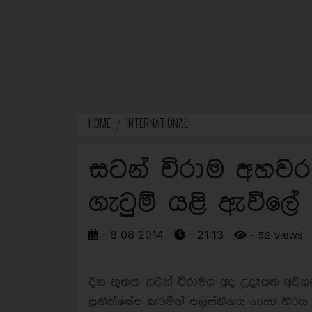
HOME
INTERNATIONAL
සටන් විරාම අහවරයි
ගැටුම් යළි ඇවිලේ
- 8 08 2014
- 21:13
- 512 views
දින තුනක සටන් විරාමය අද උදෑසන අවසන්
ප්‍රතික්ෂේප කරමින් පලස්තීනය ගාසා තීරය