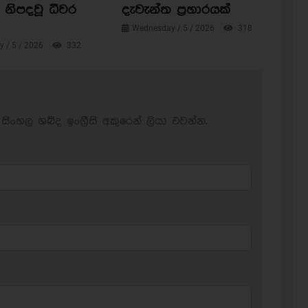
නිපදවූ ධීවර
දැවැන්ත ප්‍රහාරයක්
Wednesday / 5 / 2026
318
 / 5 / 2026
332
සිංහල ශබ්ද ඉංග්‍රීසි අකුරෙන් ලියා එවන්න.