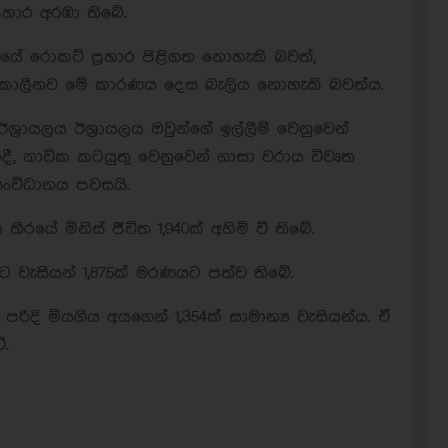
රහාර අරඹා තිබේ.
නයේ රොකට් ප්‍රහාර පිළිගත නොහැකි බවත්,
ිකාලීනව මේ කාරණය දෙස බැලිය නොහැකි බවත්ය.
්‍රායලය ඊශ්‍රායලය ඔවුන්ගේ ඉල්ලීම් වෙනුවෙන්
දී, නාවික කටයුතු වෙනුවෙන් ගාසා වරාය විවෘත
ංවිධානය පවසයි.
රයේ මිනිස් ජීවිත 1,940ක් අහිමි වී තිබේ.
ට වැසියන් 1,875ක් මරණයට පත්ව තිබේ.
රිදි මියගිය අයගෙන් 1,354ක් සාමාන්‍ය වැසියන්ය. ඒ
ී.