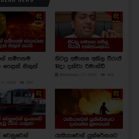
ාගේ සමීපතම
හිටපු අමාත්‍ය අකිල විරාජ්
 පෙළක් නිකුත්
18දා දක්වා රිමාන්ඩ්
Wednesday / 5 / 2026
460
/ 6 / 2026
504
 වෙනුවෙන්
රුසියාවෙන් යුක්රේනයට