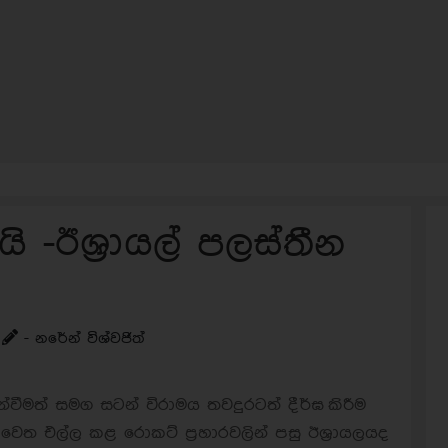
 -ඊශ්‍රායල් පලස්තීන
- නරේන් විශ්වජිත්
වීමත් සමග සටන් විරාමය තවදුරටත් දීර්ඝ කිරීම
 වෙත එල්ල කළ රොකට් ප්‍රහාරවලින් පසු ඊශ්‍රායලයද