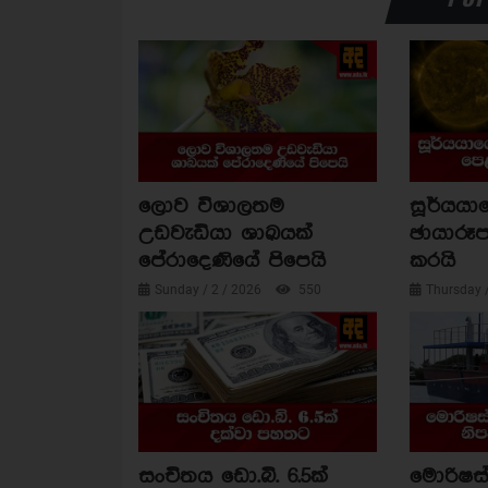
ලොව විශාලතම
සූර්යය
උඩවැඩියා ශාඛයක්
ඡායාරූප
පේරාදෙණියේ පිපෙයි
කරයි
Sunday / 2 / 2026
550
Thursday 
සංචිතය ඩො.බි. 6.5ක්
මොරිෂස්