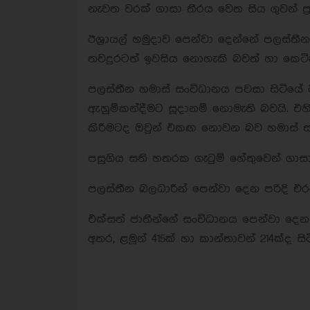
නැවත වරක් ගාසා තීරය වෙත සිය ගුවන් ප්‍
ඊශ්‍රායල් හමුදාව පෙන්වා දෙන්නේ පලස්තී
තවදුරටත් ඉවසිය නොහැකි බවත් හා කෙට
පලස්තීන හමාස් සංවිධානය පවසා සිටියේ ඊශ
ඇහුම්කන්දීමට සූදානම් නොමැති බවයි. එහි
කිරීමටද ඔවුන් එකඟ නොවන බව හමාස් ස
පසුගිය සති හතරක ගැටුම් හේතුවෙන් ගාසා තී
පලස්තීන බලධාරීන් පෙන්වා දෙන පරිදි එර
එක්සත් ජාතීන්ගේ සංවිධානය පෙන්වා දෙන ප
අතර, ළමුන් 415ක් හා කාන්තාවන් 214ක්ද සිට