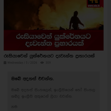
රුසියාවෙන් යුක්රේනයට දැවැන්ත ප්‍රහාරයක්
Wednesday / 5 / 2026
309
ඔබේ අදහස් එවන්න.
ඔබේ අදහස් සිංහලෙන්, ඉංග්‍රීසියෙන් හෝ සිංහල
ශබ්ද ඉංග්‍රීසි අකුරෙන් ලියා එවන්න.
නම: