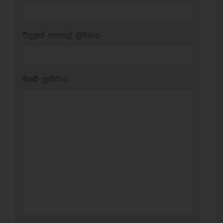
විද්‍යුත් තැපැල් ලිපිනය:
ඔබේ ප‍්‍රතිචාර: