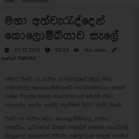
HOME
INTERNATIONAL
මහා අත්වැරැද්දෙන්
කොලොම්බියාව සැලේ
- 22 12 2015
- 06:24
- 1402 views
-
නරේන් විශ්වජිත්
මෙවර විශ්ව රූ රැජින තරගාවලියේ සිදුවූ මහා
අත්වැරැද්ද කොලොම්බියාවේ ජනාධිපතිවරයා ඇතුළු
පක්ෂ විපක්ෂ ජනතා නියෝජතයන් මෙන්ම එරට
ජනතාවද කෝප ගැන්වූ සිදුවීමක් බවට පත්ව තිබේ.
විශ්ව රූ රැජින ලෙස කොලොම්බියානු ජාතික
එරිඅඩ්නා ගුටිඑරෙස් කිරුළු පැළඳීම සමගම ජනාධිපති
මැනුවෙල් සන්තෝස් ට්විටර් පණිවුඩයක් නිකුත් කරමින්