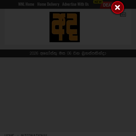
WNL Home
Home Delivery
Advertise With Us
2026 අගෝස්තු මස 06 වන බ්‍රහස්පතින්දා