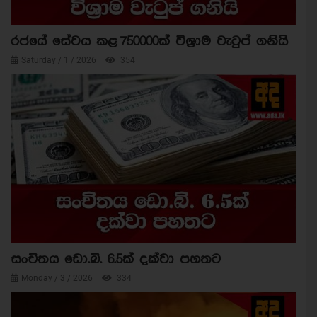
රජයේ සේවය කළ 750000ක් විශ්‍රාම වැටුප් ගනියි
Saturday / 1 / 2026
354
සංචිතය ඩො.බි. 6.5ක් දක්වා පහතට
Monday / 3 / 2026
334