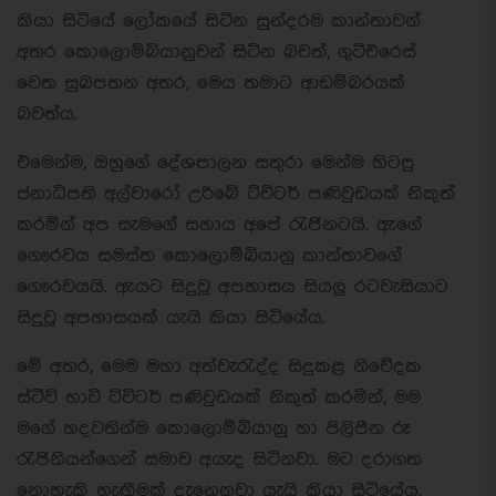
කියා සිටියේ ලෝකයේ සිටින සුන්දරම කාන්තාවන්
අතර කොලොම්බියානුවන් සිටින බවත්, ගුටිඑරෙස්
වෙත සුබපතන අතර, මෙය තමාට ආඩම්බරයක්
බවත්ය.
එමෙන්ම, ඔහුගේ දේශපාලන සතුරා මෙන්ම හිටපු
ජනාධිපති අල්වාරෝ උරිබේ ට්විටර් පණිවුඩයක් නිකුත්
කරමින් අප සැමගේ සහාය අපේ රැජිනටයි. ඇගේ
ගෞරවය සමස්ත කොලොම්බියානු කාන්තාවගේ
ගෞරවයයි. ඇයට සිදුවූ අපහාසය සියලු රටවැසියාට
සිදුවූ අපහාසයක් යැයි කියා සිටියේය.
මේ අතර, මෙම මහා අත්වැරැද්ද සිදුකළ නිවේදක
ස්ටීව් හාවි ට්විටර් පණිවුඩයක් නිකුත් කරමින්, මම
මගේ හදවතින්ම කොලොම්බියානු හා පිලිපීන රූ
රැජිනියන්ගෙන් සමාව අයැද සිටිනවා. මට දරාගත
නොහැකි හැඟීමක් දැනෙනවා යැයි කියා සිටියේය.