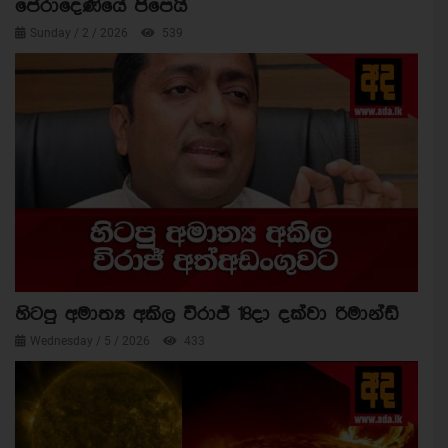
පේරාදෙණියේ පිපෙයි
Sunday / 2 / 2026
539
හිටපු අමාත්‍ය අකිල විරාජ් 18දා දක්වා රිමාන්ඩ්
Wednesday / 5 / 2026
433