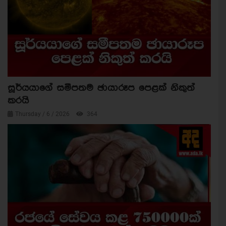
සූර්යයාගේ සමීපතම ඡායාරූප පෙළක් නිකුත්
කරයි
Thursday / 6 / 2026
364