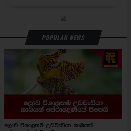
POPULAR NEWS
ලොව විශාලතම උඩවැඩියා ශාඛයක්