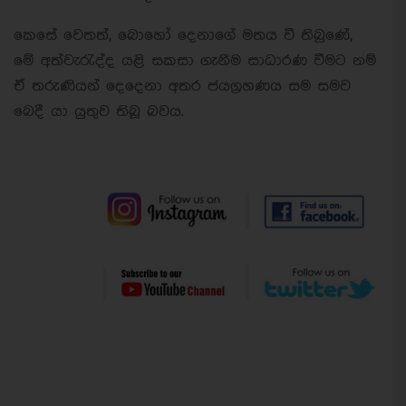
කෙසේ වෙතත්, බොහෝ දෙනාගේ මතය වී තිබුණේ,
මේ අත්වැරැද්ද යළි සකසා ගැනීම සාධාරණ වීමට නම්
ඒ තරුණියන් දෙදෙනා අතර ජයග්‍රහණය සම සමව
බෙදී යා යුතුව තිබූ බවය.