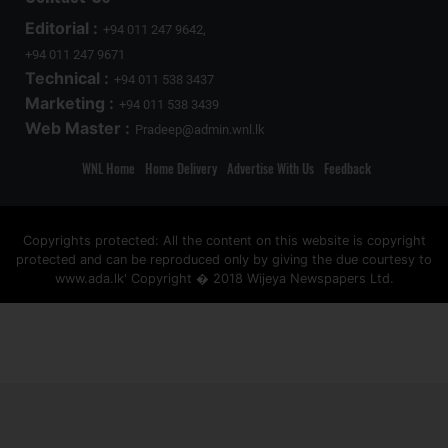
Editorial :
+94 011 247 9642,
+94 011 247 9671
Technical :
+94 011 538 3437
Marketing :
+94 011 538 3439
Web Master :
Pradeep@admin.wnl.lk
WNL Home
Home Delivery
Advertise With Us
Feedback
Copyrights protected: All the content on this website is copyright
protected and can be reproduced only by giving the due courtesy to
www.ada.lk' Copyright � 2018 Wijeya Newspapers Ltd.
ad space