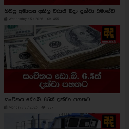
හිටපු අමාත්‍ය අකිල විරාජ් 18දා දක්වා රිමාන්ඩ්
Wednesday / 5 / 2026
455
සංචිතය ඩො.බි. 6.5ක් දක්වා පහතට
Monday / 3 / 2026
337