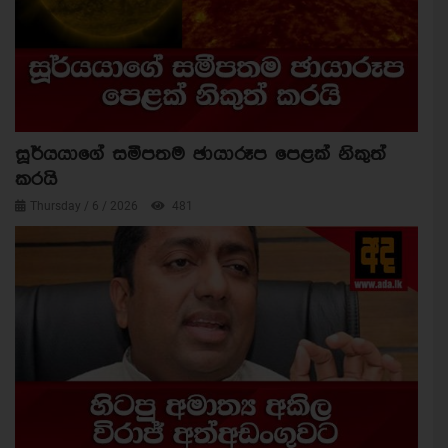
සූර්යයාගේ සමීපතම ඡායාරූප පෙළක් නිකුත්
කරයි
Thursday / 6 / 2026
481