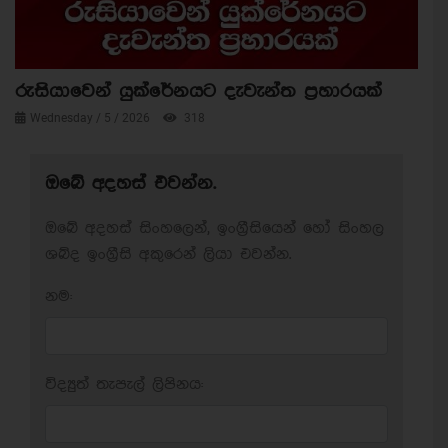
රුසියාවෙන් යුක්රේනයට දැවැන්ත ප්‍රහාරයක්
Wednesday / 5 / 2026
318
ඔබේ අදහස් එවන්න.
ඔබේ අදහස් සිංහලෙන්, ඉංග්‍රීසියෙන් හෝ සිංහල
ශබ්ද ඉංග්‍රීසි අකුරෙන් ලියා එවන්න.
නම:
විද්‍යුත් තැපැල් ලිපිනය: