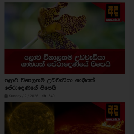
ලොව විශාලතම උඩවැඩියා ශාඛයක්
පේරාදෙණියේ පිපෙයි
Sunday / 2 / 2026
549