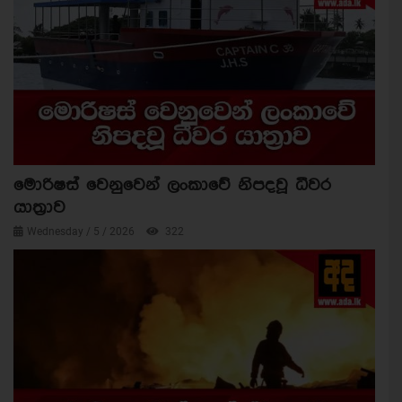
මොරිෂස් වෙනුවෙන් ලංකාවේ නිපදවූ ධීවර
යාත්‍රාව
Wednesday / 5 / 2026
322