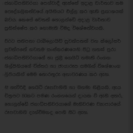
ජනාධිපතිවරයා පෙන්වාදී ඇත්තේ අදාළ වාර්තාව තම
පෞද්ගලිකත්වයේ අයිතියට එල්ල කර ඇති ප්‍රකාශයක්
බවය. කෙසේ වෙතත් හොලන්ඩේ අදාළ වාර්තාව
ප්‍රතික්ෂේප කර නොමැති වීමද විශේෂත්වයකි.
එරට සතිපතා ටැබ්ලොයිඩ් පුවත්පතක් වන ක්ලෝසර්
පුවත්පතේ නවතම සංස්කරණයෙහි පිටු හතක් පුරා
ජනාධිපතිවරයාගේ හා ජූලි ගෙයිට් නමැති රංගන
ශිල්පිනියගේ විස්තර හා ඡායාරූප සමගින් විශේෂාංග
ලිපියකින් මෙම තොරතුරු අනාවරණය කර ඇත.
41 හැවිරිදි ගෙයිට් රූපවාහිනී හා සිනමා නිළියකි. ඇය
චිත්‍රපට 50කට පමණ රංගනයෙන් දායක වී ඇති අතර,
හොලන්ඩේ ජනාධිපතිවරයාගේ මැතිවරණ ව්‍යාපාරයේ
රූපවාහිනී දැන්වීමකද පෙනී සිට ඇත.