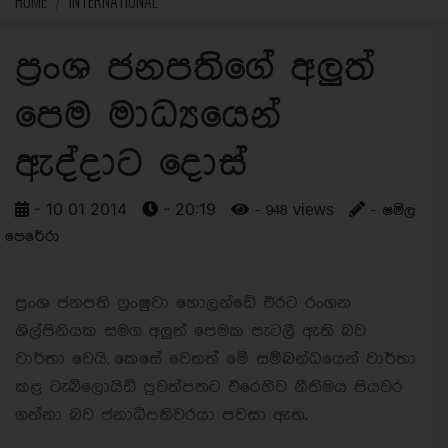
HOME
INTERNATIONAL
ප්‍රංශ ජනපතිගේ අලුත්
පෙම මාධ්‍යයෙන්
ඇද්දාට දොස්
- 10 01 2014
- 20:19
- 948 views
- ෂමිල
පෙරේරා
ප්‍රංශ ජනපති ෆ්‍රංෂුවා හොලන්ඩේ එරට රංගන
ශිල්පිනියක සමග අලුත් පෙමක පැටලී ඇති බව
වාර්තා වෙයි.
කෙසේ වෙතත් මේ සම්බන්ධයෙන් වාර්තා
කළ ටැබ්ලොයිඩ් පුවත්පතට එරෙහිව නීතිමය පියවර
ගන්නා බව ජනාධිපතිවරයා පවසා ඇත.