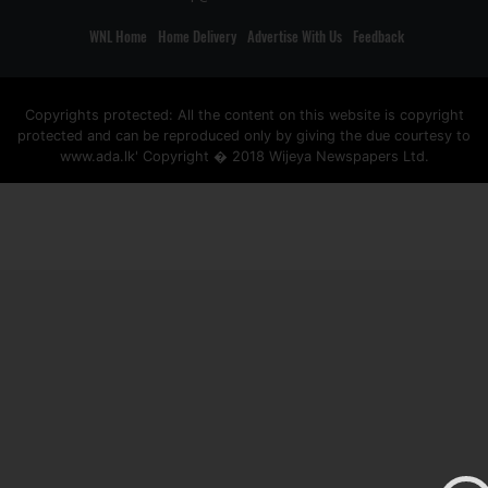
WNL Home
Home Delivery
Advertise With Us
Feedback
Copyrights protected: All the content on this website is copyright
protected and can be reproduced only by giving the due courtesy to
www.ada.lk' Copyright � 2018 Wijeya Newspapers Ltd.
ad space