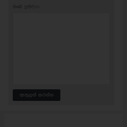
ඔබේ ප‍්‍රතිචාර:
ඇතුලත් කරන්න