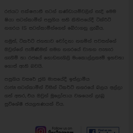
රජයට පක්ෂපාතී සටන් කණ්ඩායම්වලින් සැදි මෙම
ෂියා සටන්කාමීන් පසුගිය සති කිහිපයේදී ටික්රිට්
නගරය IS සටන්කාමීන්ගෙන් බේරාගනු ලැබීය.
නමුත්, ටිකර්ට් ජනතාව චෝදනා නගමින් පවසන්නේ
ඔවුන්ගේ පැමිණීමත් සමග නගරයේ වාහන පැහැර
ගැනීම් හා රජයේ ගොඩනැගිලි මංකොල්ලකෑම් ඉහවහා
ගොස් ඇති බවයි.
පසුගිය වසරේ ජූනි මාසයේදී ඉස්ලාමීය
රාජ්‍ය සටන්කාමීන් විසින් ටිකර්ට් නගරයේ බලය අල්ලා
ගත් අතර, එය ඔවුන් මූලෝපාය වශයෙන් ලැබූ
සුවිශේෂී ජයග්‍රහණයක් විය.