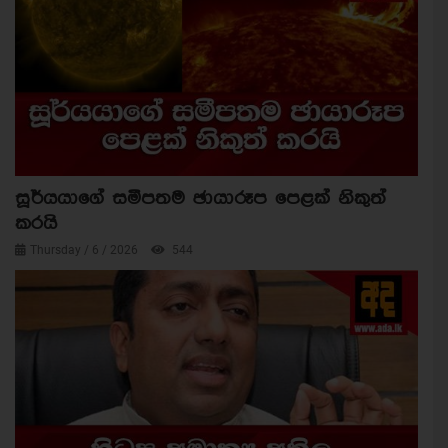
සූර්යයාගේ සමීපතම ඡායාරූප පෙළක් නිකුත්
කරයි
Thursday / 6 / 2026
544