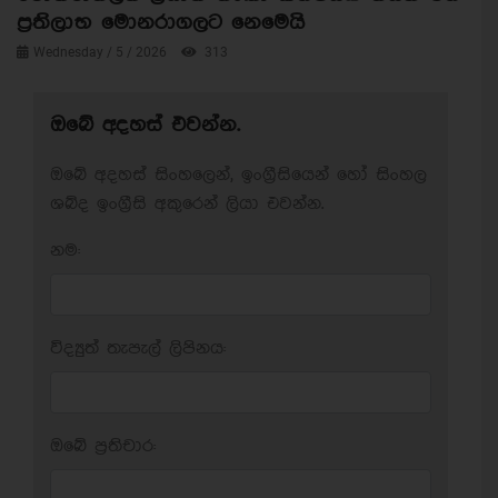
ප්‍රතිලාභ මොනරාගලට නෙමෙයි
Wednesday / 5 / 2026
313
ඔබේ අදහස් එවන්න.
ඔබේ අදහස් සිංහලෙන්, ඉංග්‍රීසියෙන් හෝ සිංහල
ශබ්ද ඉංග්‍රීසි අකුරෙන් ලියා එවන්න.
නම:
විද්‍යුත් තැපැල් ලිපිනය:
ඔබේ ප‍්‍රතිචාර: