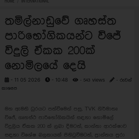
HOME
INTERNATIONAL
තමිල්නාඩුවේ ගෘහස්ත
පාරිභෝගිකයන්ට විජේ
විදුලි ඒකක 200ක්
නොමිලයේ දෙයි
- 11 05 2026
- 10:48
- 543 views
- රුවන්
කාශ්‍යප
මහ ඇමති ධුරයට පත්වීමෙන් පසු, TVK නිර්මාතෘ
විජේ, ගෘහස්ථ පාරිභෝගිකයින් සඳහා නොමිලේ
විදුලිය ඒකක 200 ක් ලබා දීමටත්, කාන්තා ආරක්ෂාව
සඳහා විශේෂ බලකායක් පිහිටුවීමටත්, ප්‍රාන්තය පුරා