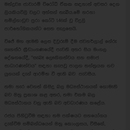
මත්ද්‍රව්‍ය ජාවාරම් විරෝධී ඒකක සඳහාත් අවසර දෙන
ලියකියවිලි වලට අත්සන් තැබීය.මේ හරහා
තමිල්නාඩුව පුරා කෝටි 1.46ක් වූ විදුලි
පාරිභෝගිකයන්ට සෙත සැලසෙයි.
විජේ මහ ඇමති ලෙස දිවුරුම් දීම ජවහර්ලාල් නේරු
ගෘහස්ථ ක්‍රීඩාංගණයේදී පැවති අතර සිය මංගල
දේශනයේදී, "සැබෑ ලෞකිකත්වය සහ සමාජ
සාධාරණත්වය" සඳහා කැපවූ පාලන තන්ත්‍රයක නව
යුගයක් දැන් ආරම්භ වී ඇති බව පැවසීය.
තමා හැර වෙනත් කිසිදු බල මධ්‍යස්ථානයක් නොමැති
බව ඔහු ප්‍රකාශ කළ අතර, තමා එකම බල
මධ්‍යස්ථානය වනු ඇති බව අවධාරණය කළේය.
රජය පිහිටුවීම සඳහා තම පක්ෂයට සහයෝගය
දැක්වීම සම්බන්ධයෙන් ඔහු කොංග්‍රසය, වීසීකේ,