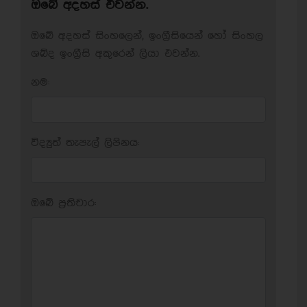
ඔබේ අදහස් එවන්න.
ඔබේ අදහස් සිංහලෙන්, ඉංග්‍රීසියෙන් හෝ සිංහල
ශබ්ද ඉංග්‍රීසි අකුරෙන් ලියා එවන්න.
නම:
විද්‍යුත් තැපැල් ලිපිනය:
ඔබේ ප‍්‍රතිචාර: