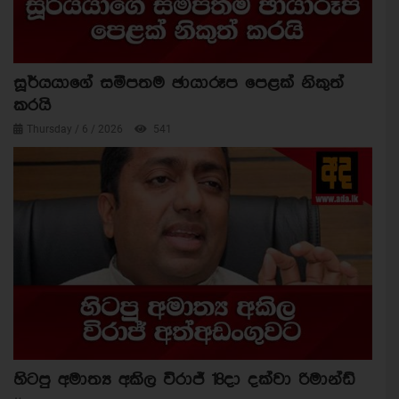
සූර්යයාගේ සමීපතම ඡායාරූප පෙළක් නිකුත්
කරයි
Thursday / 6 / 2026
541
හිටපු අමාත්‍ය අකිල විරාජ් 18දා දක්වා රිමාන්ඩ්