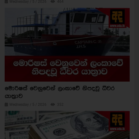
Wednesday / 5 / 2026
464
මොරිෂස් වෙනුවෙන් ලංකාවේ නිපදවූ ධීවර
යාත්‍රාව
Wednesday / 5 / 2026
352