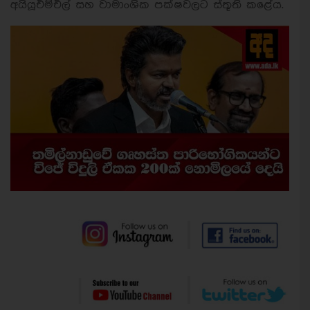
අයියූඑම්එල් සහ වාමාංශික පක්ෂවලට ස්තූති කළේය.