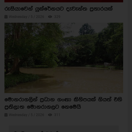
රුසියාවෙන් යුක්රේනයට දැවැන්ත ප්‍රහාරයක්
Wednesday / 5 / 2026
329
මොනරාගලින් ප්‍රධාන ගංඟා කිහිපයක් ගියත් එහි
ප්‍රතිලාභ මොනරාගලට නෙමෙයි
Wednesday / 5 / 2026
311