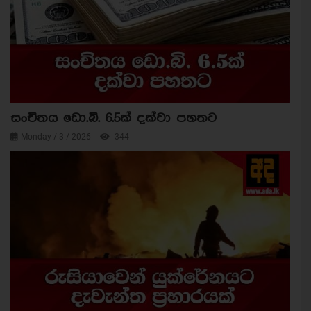
සංචිතය ඩො.බි. 6.5ක් දක්වා පහතට
Monday / 3 / 2026
344