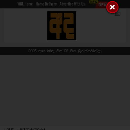
WNL Home
Home Delivery
Advertise With Us
2026 අගෝස්තු මස 06 වන බ්‍රහස්පතින්දා