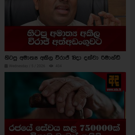
හිටපු අමාත්‍ය අකිල විරාජ් 18දා දක්වා රිමාන්ඩ්
Wednesday / 5 / 2026
404