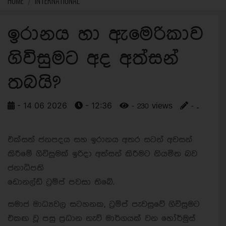
HOME
INTERNATIONAL
ඉරානය හා ඇමෙරිකාව
ගිවිසුමට අද අත්සන්
තබයි?
- 14 06 2026
- 12:36
- 230 views
- ..
එක්සත් ජනපදය සහ ඉරානය අතර සටන් අවසන්
කිරීමේ ගිවිසුමක් ඉරිදා අත්සන් කිරීමට නියමිත බව
ජනාධිපති
ඩොනල්ඩ් ට්‍රම්ප් පවසා තිබේ.
සමාජ මාධ්‍යවල සටහනක, ට්‍රම්ප් පැවසුවේ ගිවිසුමට
එකඟ වූ පසු ප්‍රධාන නැව් මාර්ගයක් වන හෝර්මුස්