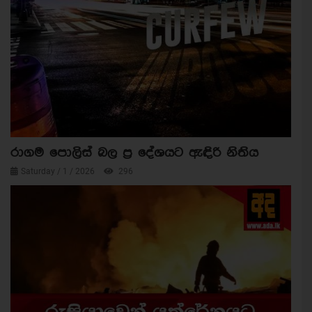
රාගම පොලිස් බල ප්‍ර දේශයට ඇඳිරි නිතිය
Saturday / 1 / 2026
296