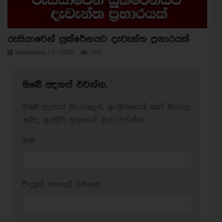
රුසියාවෙන් යුක්රේනයට දැවැන්ත ප්‍රහාරයක්
Wednesday / 5 / 2026
284
ඔබේ අදහස් එවන්න.
ඔබේ අදහස් සිංහලෙන්, ඉංග්‍රීසියෙන් හෝ සිංහල
ශබ්ද ඉංග්‍රීසි අකුරෙන් ලියා එවන්න.
නම:
විද්‍යුත් තැපැල් ලිපිනය: