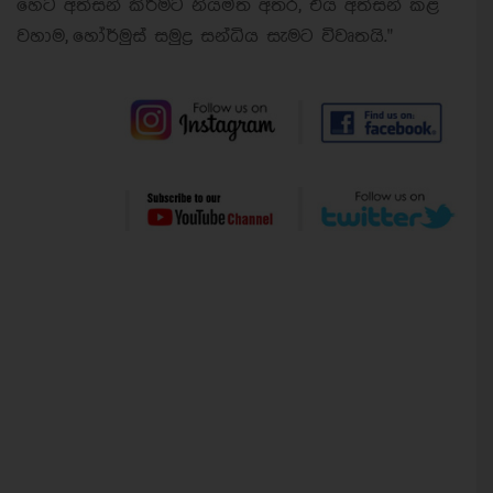
හෙට අත්සන් කිරීමට නියමිත අතර, එය අත්සන් කළ
වහාම, හෝර්මුස් සමුද්‍ර සන්ධිය සැමට විවෘතයි."