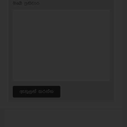
ඔබේ ප‍්‍රතිචාර:
ඇතුලත් කරන්න