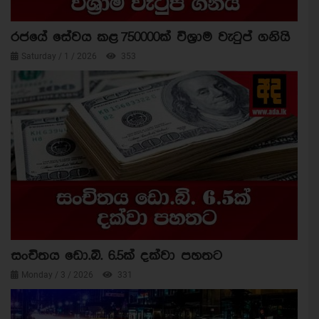
රජයේ සේවය කළ 750000ක් විශ්‍රාම වැටුප් ගනියි
Saturday / 1 / 2026
353
සංචිතය ඩො.බි. 6.5ක් දක්වා පහතට
Monday / 3 / 2026
331