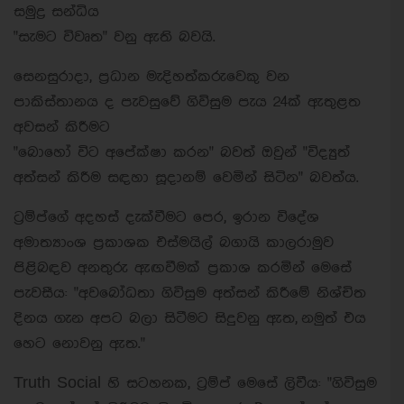
සමුද්‍ර සන්ධිය
"සැමට විවෘත" වනු ඇති බවයි.
සෙනසුරාදා, ප්‍රධාන මැදිහත්කරුවෙකු වන
පාකිස්තානය ද පැවසුවේ ගිවිසුම පැය 24ක් ඇතුළත
අවසන් කිරීමට
"බොහෝ විට අපේක්ෂා කරන" බවත් ඔවුන් "විද්‍යුත්
අත්සන් කිරීම සඳහා සූදානම් වෙමින් සිටින" බවත්ය.
ට්‍රම්ප්ගේ අදහස් දැක්වීමට පෙර, ඉරාන විදේශ
අමාත්‍යාංශ ප්‍රකාශක එස්මයිල් බගායි කාලරාමුව
පිළිබඳව අනතුරු ඇඟවීමක් ප්‍රකාශ කරමින් මෙසේ
පැවසීය: "අවබෝධතා ගිවිසුම අත්සන් කිරීමේ නිශ්චිත
දිනය ගැන අපට බලා සිටීමට සිදුවනු ඇත, නමුත් එය
හෙට නොවනු ඇත."
Truth Social හි සටහනක, ට්‍රම්ප් මෙසේ ලිවීය: "ගිවිසුම