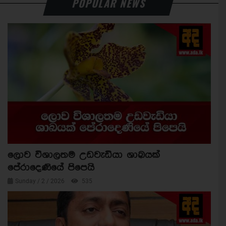
POPULAR NEWS
ලොව විශාලතම උඩවැඩියා ශාඛයක්
පේරාදෙණියේ පිපෙයි
Sunday / 2 / 2026
535