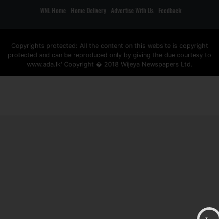
WNL Home
Home Delivery
Advertise With Us
Feedback
Copyrights protected: All the content on this website is copyright
protected and can be reproduced only by giving the due courtesy to
www.ada.lk' Copyright � 2018 Wijeya Newspapers Ltd.
ad space