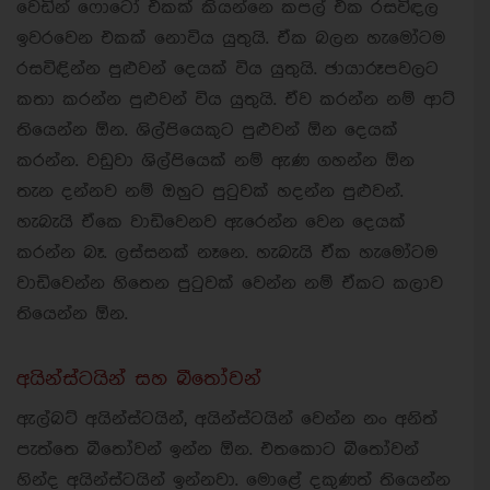
වෙඩින් ෆොටෝ එකක් කියන්නෙ කපල් එක රසවිඳල
ඉවරවෙන එකක් නොවිය යුතුයි. ඒක බලන හැමෝටම
රසවිඳින්න පුළුවන් දෙයක් විය යුතුයි. ඡායාරූපවලට
කතා කරන්න පුළුවන් විය යුතුයි. ඒව කරන්න නම් ආට්
තියෙන්න ඕන. ශිල්පියෙකුට පුළුවන් ඕන දෙයක්
කරන්න. වඩුවා ශිල්පියෙක් නම් ඇණ ගහන්න ඕන
තැන දන්නව නම් ඔහුට පුටුවක් හදන්න පුළුවන්.
හැබැයි ඒකෙ වාඩිවෙනව ඇරෙන්න වෙන දෙයක්
කරන්න බෑ. ලස්සනක් නෑනෙ. හැබැයි ඒක හැමෝටම
වාඩිවෙන්න හිතෙන පුටුවක් වෙන්න නම් ඒකට කලාව
තියෙන්න ඕන.
අයින්ස්ටයින් සහ බීතෝවන්
ඇල්බට් අයින්ස්ටයින්, අයින්ස්ටයින් වෙන්න නං අනිත්
පැත්තෙ බීතෝවන් ඉන්න ඕන. එතකොට බීතෝවන්
හින්ද අයින්ස්ටයින් ඉන්නවා. මොළේ දකුණත් තියෙන්න