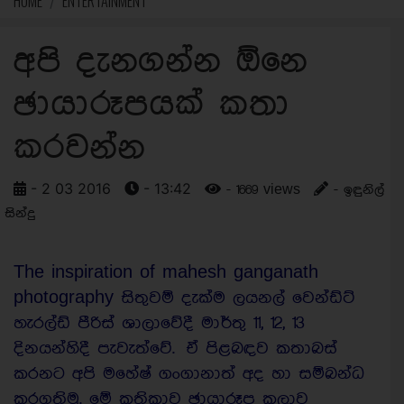
HOME
ENTERTAINMENT
අපි දැනගන්න ඕනෙ
ඡායාරූපයක් කතා
කරවන්න
- 2 03 2016
- 13:42
- 1669 views
- ඉඳුනිල්
සින්දු
The inspiration of mahesh ganganath
photography සිතුවම් දැක්ම ලයනල් වෙන්ඩ්ට්
හැරල්ඩ් පීරිස් ශාලාවේදී මාර්තු 11, 12, 13
දිනයන්හිදී පැවැත්වේ. ඒ පිළබඳව කතාබස්
කරනට අපි මහේෂ් ගංගානාත් අද හා සම්බන්ධ
කරගතිමු. මේ කතිකාව ඡායාරූප කලාව