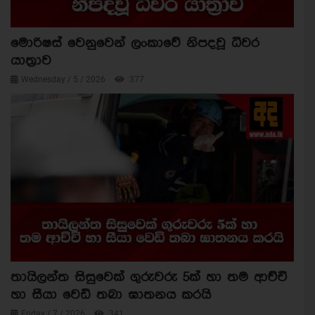
මොරිෂස් වෙනුවෙන් ලංකාවේ නිපදවූ ධීවර
යාත්‍රාව
Wednesday / 5 / 2026
377
තායිලන්ත සිසුවෙක් ගුරුවරු 5ක් හා තම ආච්චි
හා සීයා වෙඩි තබා ඝාතනය කරයි
Friday / 7 / 2026
341