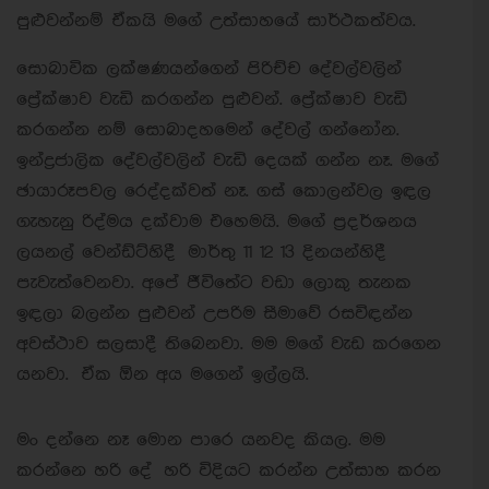
පුළුවන්නම් ඒකයි මගේ උත්සාහයේ සාර්ථකත්වය.
සොබාවික ලක්ෂණයන්ගෙන් පිරිච්ච දේවල්වලින්
ප්‍රේක්ෂාව වැඩි කරගන්න පුළුවන්. ප්‍රේක්ෂාව වැඩි
කරගන්න නම් සොබාදහමෙන් දේවල් ගන්නෝන.
ඉන්ද්‍රජාලික දේවල්වලින් වැඩි දෙයක් ගන්න නෑ. මගේ
ඡායාරූපවල රෙද්දක්වත් නෑ. ගස් කොලන්වල ඉඳල
ගැහැනු රිද්මය දක්වාම එහෙමයි. මගේ ප්‍රදර්ශනය
ලයනල් වෙන්ඩ්ට්හිදී මාර්තු 11 12 13 දිනයන්හිදී
පැවැත්වෙනවා. අපේ ජීවිතේට වඩා ලොකු තැනක
ඉඳලා බලන්න පුළුවන් උපරිම සීමාවේ රසවිඳන්න
අවස්ථාව සලසාදී තිබෙනවා. මම මගේ වැඩ කරගෙන
යනවා. ඒක ඕන අය මගෙන් ඉල්ලයි.
මං දන්නෙ නෑ මොන පාරෙ යනවද කියල. මම
කරන්නෙ හරි දේ හරි විදියට කරන්න උත්සාහ කරන