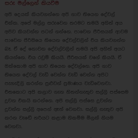
සරු මල්ලෙන් කියවීම
අපි දෙයක් කියවගන්නෙ අපි ගාව තියෙන දේවල්
එක්ක. අපේ මල්ල සරුවෙන තරමට තමයි අනිත් අය
අපිව කියවන්න පටන් ගන්නෙ. පාවෙන පීරිසයක් ආවම
පාවෙන පීරිසියෙ තියෙන දේවල්වලින් එය කියවගන්න
බෑ. ඒ දේ නොවන දේවල්වලින් තමයි අපි අනිත් අයට
කියන්නෙ. එය රවුම් කියයි. පීරිසයක් වගේ කියයි. ඒ
ඔක්කොම අපි ගාව තියෙන දේවල්නෙ. අපි ගාව
තියෙන දේවල් වැඩි වෙන්න වැඩි වෙන්න අපිට
පැහැදිලි කරන්න පුළුවන් ප්‍රමාණය වැඩිවෙනවා.
එතකොට අපි කලාව ගැන හිතන්නැතුව සල්ලි පස්සෙම
දුවන එකයි කරන්නෙ. අපි සල්ලි පස්සෙ දුවන්න
දුවන්න සල්ලි අපෙන් ඈත් වෙනවා. සල්ලි නැතුව අපි
කරන වැඩේ හරියට කළාම නිකම්ම මිලක් නියම
වෙනවා.