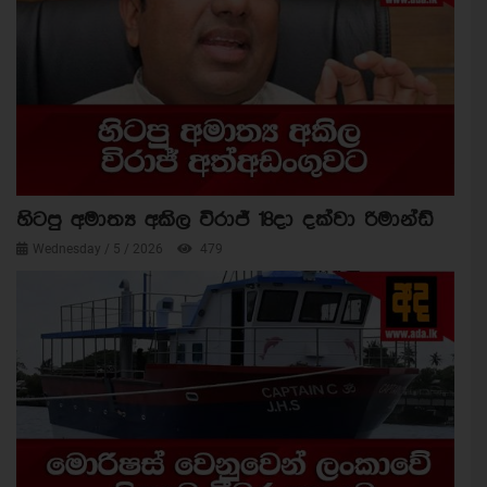
හිටපු අමාත්‍ය අකිල විරාජ් 18දා දක්වා රිමාන්ඩ්
Wednesday / 5 / 2026
479