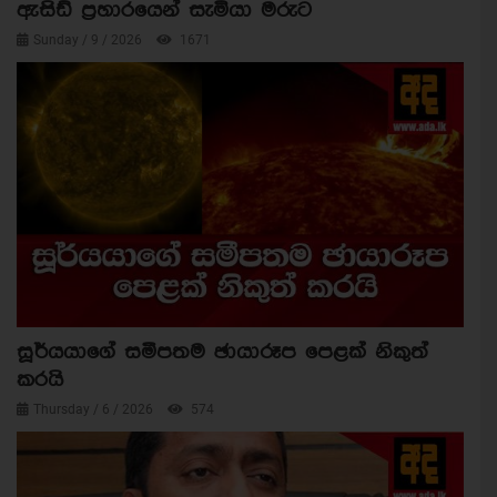
ඇසිඩ් ප්‍රහාරයෙන් සැමියා මරුට
Sunday / 9 / 2026
1671
සූර්යයාගේ සමීපතම ඡායාරූප පෙළක් නිකුත්
කරයි
Thursday / 6 / 2026
574