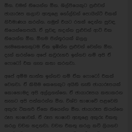
ඕන. වමත් තියෙන්න ඕන. ශිල්පියෙකුට පුළුවන්
ඡායාරූප කලාව ඇතුළෙ ගෝල්ඩන් පොයින්ට් එකක්
නිර්මාණය කරන්න. නමුත් එයට රහක් දෙන්න සුවඳ
තියෙන්නෙපැයි. ඒ සුවඳ හදන්න පුළුවන් ආට් එක
තියෙන්න ඕන. ඕනම පින්තූරයක් බලල
හැමකෙනෙකුටම ඒක ඉඹින්න පුළුවන් වෙන්න ඕන.
දැන් කරන්නෙ අපේ කවුරුහරි ඉන්නව නම් අපි ඒ
ෆොටෝ එක ගැන කතා කරනවා.
අපේ අම්ම තාත්ත ඉන්නව නම් ඒක ෆොටෝ එකක්
වෙනවා. ඒ කිසිම කෙනෙකුට අයිති නැති ඡායාරූපයක්
කොහොමද අපි අල්ලගන්නෙ. ඒ ඡායාරූපය කතාකරන
තැනට අපි පත්කරන්න ඕන. විශ්ව භාෂාවේ පළවෙනි
අකුරු ටිකහරි ඒකෙ තියෙන්න ඕන. ඡායාරූප කියන්නෙ
රූප භාෂාවක්. ඒ රූප භාෂාව ඇතුළෙ අකුරු එකතු
කරල වචන හදනවා. වචන එකතු කරල කවි ලියනව