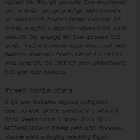
දෙන්නට ඒක මරු. අපි දැනගන්න ඕනෙ ඡායාරූපයක්
කතා කරවන්න. කතාකරන පින්තූර තමයි වැදගත්ම
දේ. ඡායාරූපයක් කියන්නෙ මැරුණු සංඥාවක්. එම
මැරුණු සංඥාවට සංඥාකාරක බොහොමයක් සපයා
තිබෙනවා. එක ඇතුළෙදි මට ඕනෙ අවකාශය වැඩි
කරන්න. මගේ ඡායාරූපයක ලොකු අවකාශයක් තබා
තිබෙනවා. කෙනෙකුට කියන්න පුළුවන් එය අනවශ්‍ය
අවකාශයක් බව. මම OBJECT අතර සම්බන්ධතාවට
වැඩි ඉඩක් තබා තිබෙනවා.
නිදහසේ රසවිඳින අවකාශ
ඒ ඉඩ තබා තිබෙන්නෙ නිදහසේ රසවිඳින්නට
අවකාශය ඉතිරි කිරීමයි. හැමවෙලේම ලාංකිකයක්
විදියට බලන්නෙ ඊළඟට ඊළඟට කියන විදියට.
METANOMICALY හිතීමක් තමයි අපිට තියෙන්නෙ.
එනිසාම තමයි පන්සල්වල පේකඩවල් විදියට