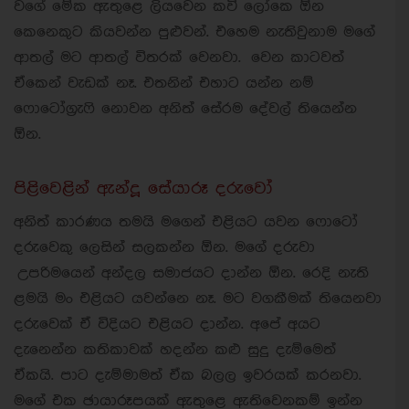
වගේ මේක ඇතුළෙ ලියවෙන කවි ලෝකෙ ඕන
කෙනෙකුට කියවන්න පුළුවන්. එහෙම නැතිවුනාම මගේ
ආතල් මට ආතල් විතරක් වෙනවා. වෙන කාටවත්
ඒකෙන් වැඩක් නෑ. එතනින් එහාට යන්න නම්
ෆොටෝග්‍රැෆි නොවන අනිත් සේරම දේවල් තියෙන්න
ඕන.
පිළිවෙළින් ඇන්දූ සේයාරූ දරුවෝ
අනිත් කාරණය තමයි මගෙන් එළියට යවන ෆොටෝ
දරුවෙකු ලෙසින් සලකන්න ඕන. මගේ දරුවා
උපරිමයෙන් අන්දල සමාජයට දාන්න ඕන. රෙදි නැති
ළමයි මං එළියට යවන්නෙ නෑ. මට වගකීමක් තියෙනවා
දරුවෙක් ඒ විදියට එළියට දාන්න. අපේ අයට
දැනෙන්න කතිකාවක් හදන්න කළු සුදු දැම්මෙත්
ඒකයි. පාට දැම්මාමත් ඒක බලල ඉවරයක් කරනවා.
මගේ එක ඡායාරූපයක් ඇතුළෙ ඇතිවෙනකම් ඉන්න