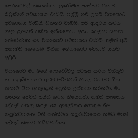
පෙරහරවල් තියෙන්නෙ. යුරෝපීය පැත්තට ගියාම
ඔවුන්ගේ අවකාශය වැඩියි. පල්ලි හරි උසයි එතකොට
අවකාශය වැඩියි. හිතනව වැඩියි. අපි ආදරය කරන
ගෑනු ළමයත් එක්ක ඉන්නකොට අපිට වෙලාව යනවා
තේරෙන්නෙ නෑ. එතකොට අවකාශය වැඩියි. නමුත් අපි
අකැමති කෙනෙක් එක්ක ඉන්නකොට වෙලාව යනව
අඩුයි.
එතකොට මං මගේ ෆොටෝවල අවශ්‍ය කරන වස්තුව
හා පසුබිම අතර අවම මට්මකින් තියල මං මට ඕන
කතාව ඒක ඇතුළෙන් දෙන්න උත්සාහ කරනවා. මං
තියෙන දේවල් අයින් කරල තියෙනවා. නමුත් අලුතෙන්
දේවල් එකතු කරල නෑ. ආලෝකය හොඳටෝම
හසුරුවාගෙන එහි තත්ත්වය හසුරුවාගෙන තමයි මගේ
දේවල් මෙයට ඔබ්බවන්නෙ.