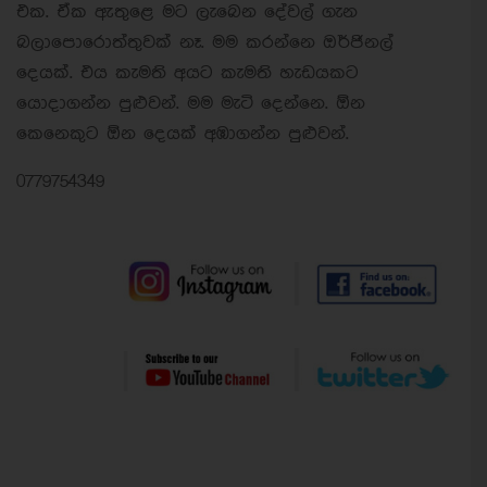
එක. ඒක ඇතුළෙ මට ලැබෙන දේවල් ගැන
බලාපොරොත්තුවක් නෑ. මම කරන්නෙ ඔර්ජිනල්
දෙයක්. එය කැමති අයට කැමති හැඩයකට
යොදාගන්න පුළුවන්. මම මැටි දෙන්නෙ. ඕන
කෙනෙකුට ඕන දෙයක් අඹාගන්න පුළුවන්.
0779754349