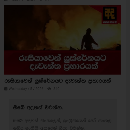
රුසියාවෙන් යුක්රේනයට දැවැන්ත ප්‍රහාරයක්
Wednesday / 5 / 2026
340
ඔබේ අදහස් එවන්න.
ඔබේ අදහස් සිංහලෙන්, ඉංග්‍රීසියෙන් හෝ සිංහල
ශබ්ද ඉංග්‍රීසි අකුරෙන් ලියා එවන්න.