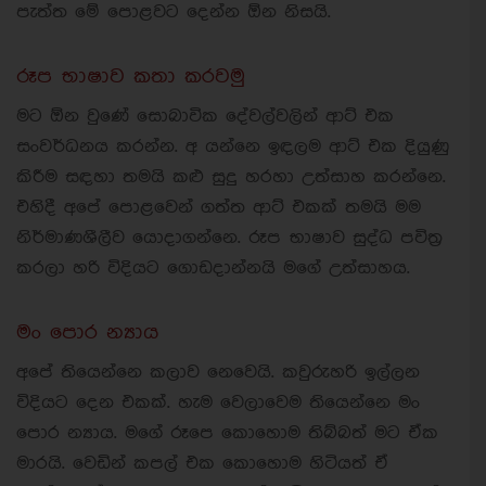
පැත්ත මේ පොළවට දෙන්න ඕන නිසයි.
රූප භාෂාව කතා කරවමු
මට ඕන වුණේ සොබාවික දේවල්වලින් ආට් එක
සංවර්ධනය කරන්න. අ යන්නෙ ඉඳලම ආට් එක දියුණු
කිරීම සඳහා තමයි කළු සුදු හරහා උත්සාහ කරන්නෙ.
එහිදී අපේ පොළවෙන් ගත්ත ආට් එකක් තමයි මම
නිර්මාණශීලීව යොදාගන්නෙ. රූප භාෂාව සුද්ධ පවිත්‍ර
කරලා හරි විදියට ගොඩදාන්නයි මගේ උත්සාහය.
මං පොර න්‍යාය
අපේ තියෙන්නෙ කලාව නෙවෙයි. කවුරුහරි ඉල්ලන
විදියට දෙන එකක්. හැම වෙලාවෙම තියෙන්නෙ මං
පොර න්‍යාය. මගේ රූපෙ කොහොම තිබ්බත් මට ඒක
මාරයි. වෙඩින් කපල් එක කොහොම හිටියත් ඒ