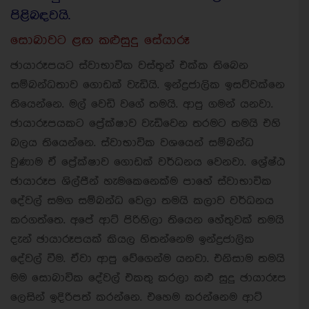
පිළිබඳවයි.
සොබාවට ළඟ කළුසුදු සේයාරූ
ඡායාරූපයට ස්වාභාවික වස්තූන් එක්ක තිබෙන
සම්බන්ධතාව ගොඩක් වැඩියි. ඉන්ද්‍රජාලික ඉසව්වක්නෙ
තියෙන්නෙ. මල් වෙඩි වගේ තමයි. ආපු ගමන් යනවා.
ඡායාරූපයකට ප්‍රේක්ෂාව වැඩිවෙන තරමට තමයි එහි
බලය තියෙන්නෙ. ස්වාභාවික වශයෙන් සම්බන්ධ
වුණාම ඒ ප්‍රේක්ෂාව ගොඩක් වර්ධනය වෙනවා. ශ්‍රේෂ්ඨ
ඡායාරූප ශිල්පීන් හැමකෙනෙක්ම පාහේ ස්වාභාවික
දේවල් සමග සම්බන්ධ වෙලා තමයි කලාව වර්ධනය
කරගත්තෙ. අපේ ආට් පිරිහිලා තියෙන හේතුවක් තමයි
දැන් ඡායාරූපයක් කියල හිතන්නෙම ඉන්ද්‍රජාලික
දේවල් වීම. ඒවා ආපු වේගෙන්ම යනවා. එනිසාම තමයි
මම සොබාවික දේවල් එකතු කරලා කළු සුදු ඡායාරූප
ලෙසින් ඉදිරිපත් කරන්නෙ. එහෙම කරන්නෙම ආට්