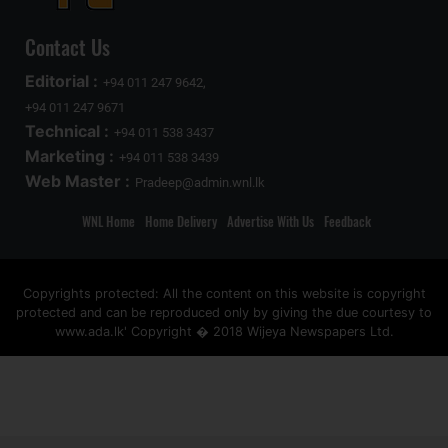
Contact Us
Editorial :
+94 011 247 9642,
+94 011 247 9671
Technical :
+94 011 538 3437
Marketing :
+94 011 538 3439
Web Master :
Pradeep@admin.wnl.lk
WNL Home
Home Delivery
Advertise With Us
Feedback
Copyrights protected: All the content on this website is copyright
protected and can be reproduced only by giving the due courtesy to
www.ada.lk' Copyright � 2018 Wijeya Newspapers Ltd.
ad space