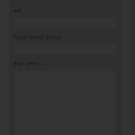
නම:
විද්‍යුත් තැපැල් ලිපිනය:
ඔබේ ප‍්‍රතිචාර: