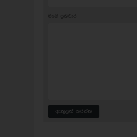
ඔබේ ප‍්‍රතිචාර:
ඇතුලත් කරන්න