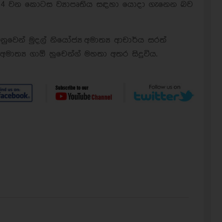
 4 වන කොටස ව්‍යාපෘතිය සඳහා යොදා ගැනෙන බව
ෙනුවෙන් මුදල් නියෝජ්‍ය අමාත්‍ය ආචාර්ය සරත්
මාත්‍ය ගාඕ හුචෙන්ග් මහතා අතර සිදුවිය.