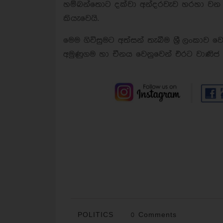
හම්බන්තොට දක්වා අන්දරවැව හරහා වන
කියැවෙයි.
මෙම ගිවිසුමට අත්සන් තැබීම ශ්‍රී ලංකාව ව
අමුණුගම හා චීනය වෙනුවෙන් එරට වාණිජ අ
POLITICS
0 Comments