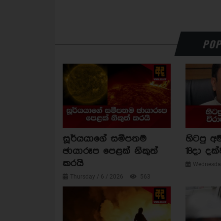
POP
සූර්යයාගේ සමීපතම
හිටපු අම
ඡායාරූප පෙළක් නිකුත්
18දා දක්
කරයි
Wednesday
Thursday / 6 / 2026
563