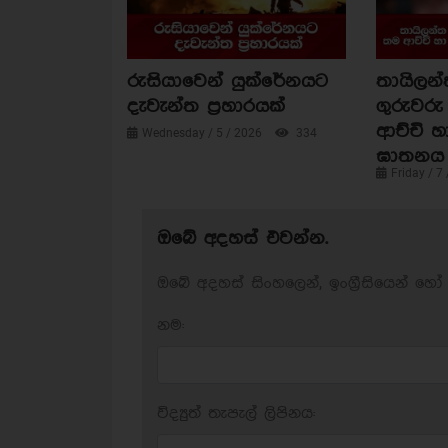
රුසියාවෙන් යුක්රේනයට
තායිලන්
දැවැන්ත ප්‍රහාරයක්
ගුරුවරු
ආච්චි හ
Wednesday / 5 / 2026
334
ඝාතනය 
Friday / 7
ඔබේ අදහස් එවන්න.
ඔබේ අදහස් සිංහලෙන්, ඉංග්‍රීසියෙන් හෝ 
නම:
විද්‍යුත් තැපැල් ලිපිනය: