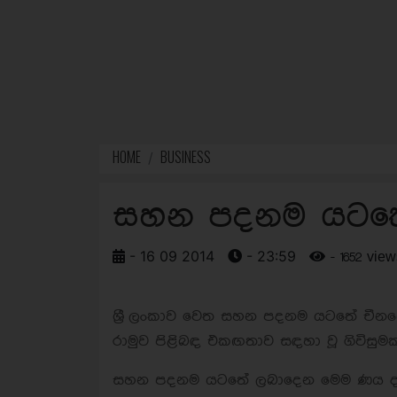
HOME
BUSINESS
සහන පදනම යටතේ 
- 16 09 2014
- 23:59
- 1652 view
ශ්‍රී ලංකාව වෙත සහන පදනම යටතේ චීනයෙ
රාමුව පිළිබඳ එකඟතාව සඳහා වූ ගිවිසුමකට 
සහන පදනම යටතේ ලබාදෙන මෙම ණය දක්ෂි