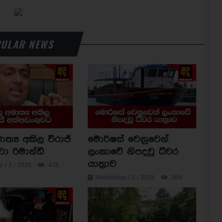
ULAR NEWS
ාත්‍ය අකිල විරාජ්
මොරිෂස් වෙනුවෙන්
වා රිමාන්ඩ්
ලංකාවේ නිපදවූ ධීවර
යාත්‍රාව
 / 5 / 2026
478
Wednesday / 5 / 2026
369