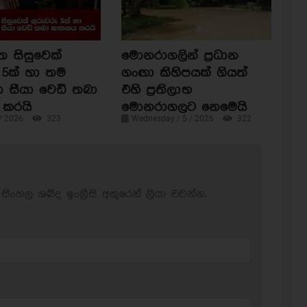
ත සිසුවෙක්
මොනරාගලින් ප්‍රධාන
 5ක් හා තම
ගංඟා කිහිපයක් ගියත්
ා සීයා වෙඩි තබා
එහි ප්‍රතිලාභ
කරයි
මොනරාගලට නෙමෙයි
 / 2026
323
Wednesday / 5 / 2026
322
සිංහල ශබ්ද ඉංග්‍රීසි අකුරෙන් ලියා එවන්න.