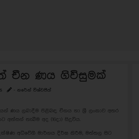
චීන ණය ගිවිසුමක්
s
- නරේන් විශ්වජිත්
න් ණය ලබාදීම පිළිබඳ චීනය හා ශ්‍රී ලංකාව අතර
අත්සන් තැබීම අද (16දා) සිදුවිය.
ණ අධිවේගී මාර්ගය දීර්ඝ කිරීම, මත්තල සිට