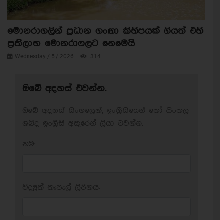
මොනරාගලින් ප්‍රධාන ගංඟා කිහිපයක් ගියත් එහි
ප්‍රතිලාභ මොනරාගලට නෙමෙයි
Wednesday / 5 / 2026
314
ඔබේ අදහස් එවන්න.
ඔබේ අදහස් සිංහලෙන්, ඉංග්‍රීසියෙන් හෝ සිංහල
ශබ්ද ඉංග්‍රීසි අකුරෙන් ලියා එවන්න.
නම:
විද්‍යුත් තැපැල් ලිපිනය: