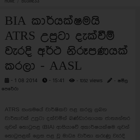
HOME
BUSINESS
BIA කාර්යක්ෂමයි
ATRS උපුටා දැක්වීම්
වැරදි අර්ථ නිරූපණයක්
කරලා - AASL
- 1 08 2014
- 15:41
- 1052 views
- ෂමිල
පෙරේරා
ATRS සංගමයේ වාර්ෂිකව පළ කරනු ලබන
වාර්තාවක් උපුටා දක්වමින් බණ්ඩාරනායක ජාත්‍යන්තර
ගුවන් තොටුපළ (BIA) ආසියාවේ අකාර්ෂයක්ෂම ගුවන්
තොටුපළක් ලෙස පළ වූ මාධ්‍ය වාර්තා කරුණු වැරදි