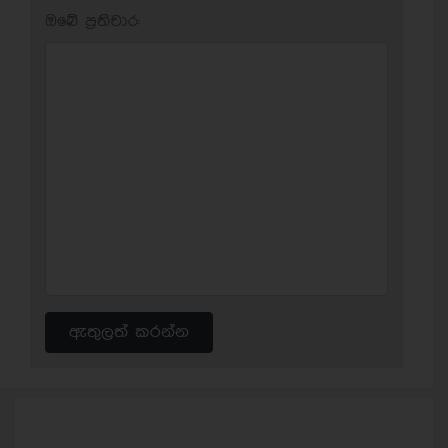
ඔබේ ප‍්‍රතිචාර:
ඇතුලත් කරන්න