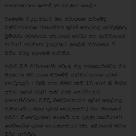
සභාපතිවරයා මෙහිදී අවධාරණය කළේය.
එමෙන්ම, ඵලදායීතාව මත ස්ථානගත කිරීමේදී
බණ්ඩාරනායක ජාත්‍යන්තර ගුවන් තොටුපළ නවදිල්ලිය,
මුම්බායි, චෙන්නායි, ජපානයේ හනීඩා සහ තායිවානයේ
තායිපේ ගුවන්තොටුපළවලට ඉහළින් ස්ථානගත වී
සිටින බවද හෙතෙම පැවසීය.
නමුත්, එකී වාර්තාවේම අඩංගු මිල තරගකාරීත්වය මත
සිදුකරන ස්ථානගත කිරීමේදී බණ්ඩාරනායක ගුවන්
තොටුපළට 7 වැනි තැන හිමිවී ඇති බව පෙර කී මාධ්‍ය
ප්‍රචාර තුළින් ගිලිහී ඇති බවද පෙන්වා දුන්
සභාපතිවරයා, එහිදී, බණ්ඩාරනායක ගුවන් තොටුපළ
ආසියාවේ නමගිය ගුවන් තොටුපළවල් වන ජපානයේ
නරීටා, සිංගප්පූරුවේ ෂැංහයි සහ දකුණු කොරියාවේ
ඉන්චියෝන් ගුවන් තොටුපළවලට වඩා ඉදිරියෙන් සිටින
බවද පැවසීය.