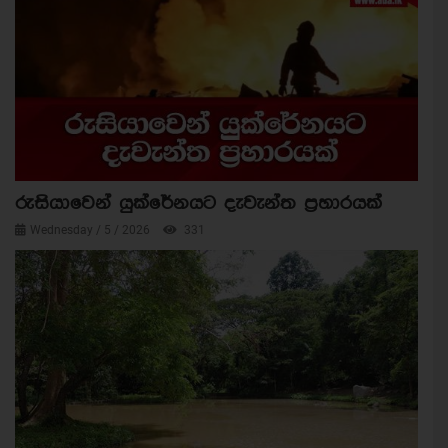
රුසියාවෙන් යුක්රේනයට දැවැන්ත ප්‍රහාරයක්
Wednesday / 5 / 2026
331