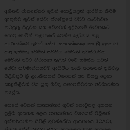
අභිනව ජාත්‍යන්තර ගුවන් තොටුපළක් ආරම්භ කිරීම
ඇතුළුව ගුවන් සේවා ක්ෂේත්‍රයේ විවිධ සංවර්ධන
කටයුතු සිදුවන සහ වේගවත් ඉදිරිගාමී මාවතකට
යොමු වෙමින් කලාපයේ මෙන්ම ලෝකය තුළ
කාර්යක්ෂම ගුවන් සේවා සපයන්නෙකු සෙ ශ්‍රී ලංකාව
තුළ ඉස්මතු වෙමින් පවතින මෙවැනි අවස්ථාවක
මෙවැනි අර්ථ නිරූපණ තුළින් රටේ සමස්ත ගුවන්
සේවා කර්මාන්තයටම ඇතිවිය හැකි අයහපත් ප්‍රතිඵල
පිළිබඳව ශ්‍රී ලාංකිකයන් වශයෙන් අප සියලු දෙනා
සැලකිලිමත් විය යුතු බවද සභාපතිවරයා අවධාරණය
කළේය.
කෙසේ වෙතත් ජාත්‍යන්තර ගුවන් තොටුපළ අගයන
ප්‍රමුඛ ආයතන ලෙස ජාත්‍යන්තර වශයෙන් පිළිගත්
අන්තර්ජාතික සිවිල් ගුවන්සේවා ආයතනය (ICAO),
ස්කයිට්‍රැක්ස් (SKYTRAX) ආයතනය වැනි ආයතන