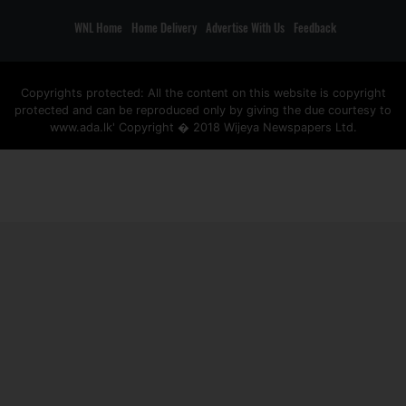
WNL Home
Home Delivery
Advertise With Us
Feedback
Copyrights protected: All the content on this website is copyright
protected and can be reproduced only by giving the due courtesy to
www.ada.lk' Copyright � 2018 Wijeya Newspapers Ltd.
ad space