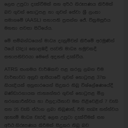
ලෙස උපුටා දැක්වීමක් සහ අර්ථ නිරූපණය කිරීමක්
බව ගුවන් තොටුපළ හා ගුවන් සේවා ශ්‍රී ලංකා
සමාගමේ (AASL) සභාපති ප්‍රසන්න ජේ. වික්‍රමසූරිය
මහතා පවසා සිටියේය.
මේ සම්බන්ධයෙන් මාධ්‍ය දැනුම්වත් කිරීමේ අරමුණින්
ඊයේ (31දා) කොළඹදී පැවති මාධ්‍ය හමුවකදී
සභාපතිවරයා මෙසේ අදහස් දැක්වීය.
ATRS සංගමය වාර්ෂිකව පළ කරනු ලබන එම
වාර්තාවට අනුව ආසියාවේ ගුවන් තොටුපළ 37ක
නියැදියක් අනුසාරයෙන් සිදුකර තිබූ විශ්ලේෂණයේදී
බණ්ඩාරනායක ජාත්‍යන්තර ගුවන් තොටුපළ මිල
තරගකාරීත්වය හා ඵලදායීතාව මත පිළිවෙළින් 7 වැනි
සහ 25 වැනි ස්ථාන ලබා තිබුණත්, එහි සැබෑ තත්ත්වය
ඇතැම් මාධ්‍ය වැරදි ලෙස උපුටා දැක්වීමක් සහ
අර්ථ නිරූපණය කිරීමක් සිදුකර තිබූ බව