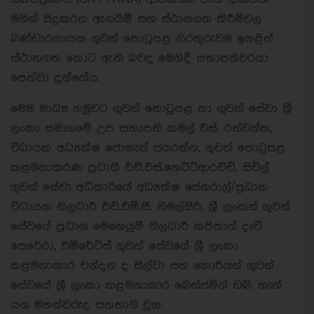
මගින් සිදුකරන ඇගයීම් සහ ස්ථානගත කිරීම්වල
බණ්ඩාරනායක ගුවන් තොටුපළ නිරතුරුවම ඉහළින්
ස්ථානගත කොට ඇති බවද මෙහිදී සභාපතිවරයා
පෙන්වා දුන්නේය.
මෙම මාධ්‍ය හමුවට ගුවන් තොටුපළ හා ගුවන් සේවා ශ්‍රී
ලංකා සමාගමේ උප සභාපති කමල් එස්. රත්වත්ත,
විධායක අධ්‍යක්ෂ ජොහැන් ජයරත්න, ගුවන් තොටුපළ
කළමනාකරණ ප්‍රධානී එච්.එස්.හෙට්ටිආරච්චි, සිවිල්
ගුවන් සේවා අධිකාරියේ අධ්‍යක්ෂ ජෙනරාල්/ප්‍රධාන
විධායක නිලධාරී එච්.එම්.සී. නිමල්සිරි, ශ්‍රී ලංකන් ගුවන්
සේවයේ ප්‍රධාන මෙහෙයුම් නිලධාරී කපිතාන් දෘවි
පෙරේරා, එමිරේට්ස් ගුවන් සේවයේ ශ්‍රී ලංකා
කළමනාකාර චන්දන ද සිල්වා සහ කොරියන් ගුවන්
සේවයේ ශ්‍රී ලංකා කළමනාකාර බෙන්ජමින් ඩබ්. හැන්
යන මහත්වරුද සහභාගි වූහ.