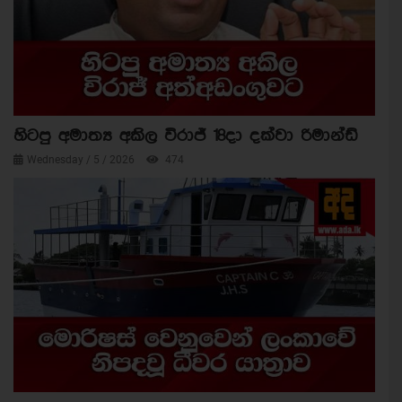
හිටපු අමාත්‍ය අකිල විරාජ් 18දා දක්වා රිමාන්ඩ්
Wednesday / 5 / 2026
474