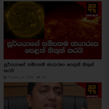
සූර්යයාගේ සමීපතම ඡායාරූප පෙළක් නිකුත්
කරයි
Thursday / 6 / 2026
547