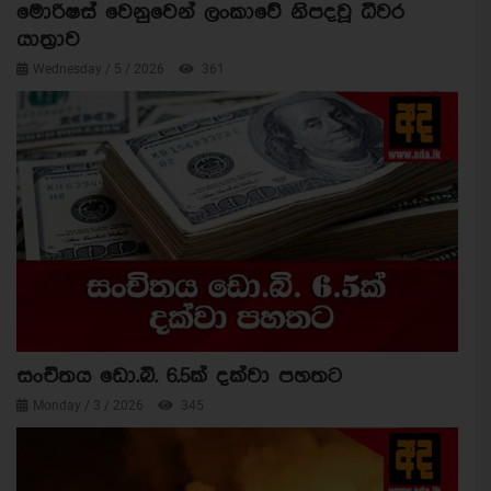
මොරිෂස් වෙනුවෙන් ලංකාවේ නිපදවූ ධීවර
යාත්‍රාව
Wednesday / 5 / 2026
361
සංචිතය ඩො.බි. 6.5ක් දක්වා පහතට
Monday / 3 / 2026
345